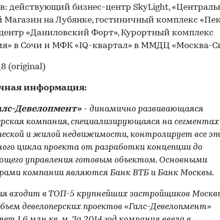
в: действующий бизнес-центр SkyLight, «Централ
 Магазин на Лубянке, гостиничный комплекс «Пек
центр «Даниловский Форт», Курортный комплекс
я» в Сочи и МФК «IQ-квартал» в ММДЦ «Москва-С
чная информация:
алс-Девелопмент»
- динамично развивающаяся
ерская компания, специализирующаяся на сегментах
еской и жилой недвижимости, контролирует все э
ого цикла проекта от разработки концепции до
ющего управления готовым объектом. Основными
рами компании являются Банк ВТБ и Банк Москвы.
я входит в ТОП-5 крупнейших застройщиков Москв
бъем девелоперских проектов «Галс-Девелопмент»
ет 1,6 млн кв. м. За 2014 год компания ввела в