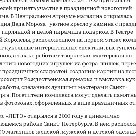
-развлекательный комплекс «ЛЕТО» приглашает
елей принять участие в праздничной новогодней
00:00
/
00:00
ме. В Центральном Атриуме магазина открылась
ция Деда Мороза -уютное кресло у камина с праз
 гирляндой и целой пирамида подарков. В Театре
 Королевы, расположенном на первом этаже комп
т кукольные интерактивные спектали, выступлен
ков, а также работает творческая мастерская по
лению новогодних игрушек из фетра, шишек, перье
 праздничных сладостей, созданию картин из песк
роходит Рождественская ярмарка и выставка кук
работы, сделанных лучшими мастерами Санкт-
рга. Посетители комплекса могут сделать памятн
в фотозонах, оформленных в виде праздничных о
с «ЛЕТО» открылся в 2010 году в динамично
ющемся районе Санкт-Петербурга. В нем располо
00 магазинов женской, мужской и детской одежды