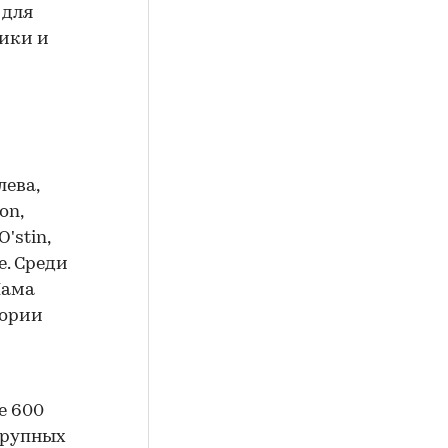
 для
ники и
лева,
on,
O'stin,
ие. Среди
Мама
тории
е 600
крупных