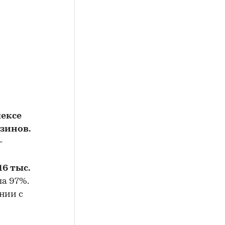
лексе
зинов.
-
16 тыс.
а 97%.
нии с