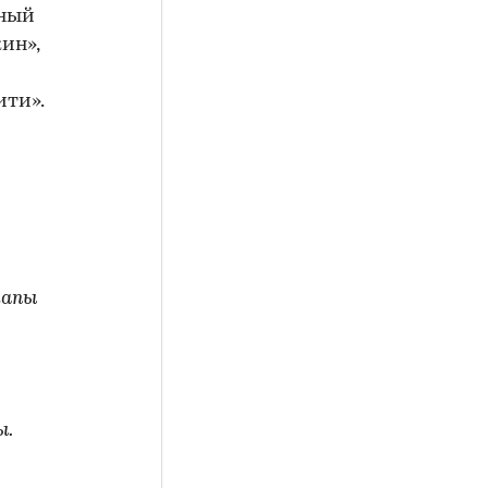
ьный
ин»,
ити».
тапы
ы.