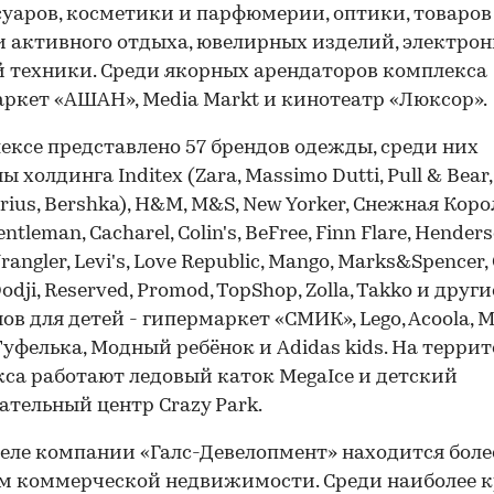
суаров, косметики и парфюмерии, оптики, товаров
и активного отдыха, ювелирных изделий, электро
 техники. Среди якорных арендаторов комплекса
ркет «АШАН», Media Markt и кинотеатр «Люксор».
ексе представлено 57 брендов одежды, среди них
 холдинга Inditex (Zara, Massimo Dutti, Pull & Bear,
rius, Bershka), H&M, M&S, New Yorker, Cнежная Коро
tleman, Cacharel, Colin's, BeFree, Finn Flare, Henders
Wrangler, Levi's, Love Republic, Mango, Marks&Spencer, 
Oodji, Reserved, Promod, TopShop, Zolla, Takko и друг
ов для детей - гипермаркет «СМИК», Lego, Acoola, 
Туфелька, Модный ребёнок и Adidas kids. На терри
са работают ледовый каток MegaIce и детский
ательный центр Crazy Park.
еле компании «Галс-Девелопмент» находится боле
. м коммерческой недвижимости. Среди наиболее 