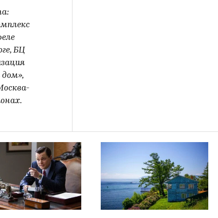
та:
омплекс
феле
ге, БЦ
изация
 дом»,
Москва-
онах.