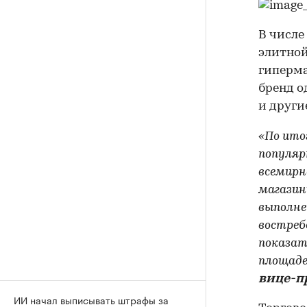
В числе
элитной
гиперма
бренд о
и други
«По ито
популяр
всемирн
магазин
выполне
востреб
показат
площадей
вице-п
ИИ начал выписывать штрафы за