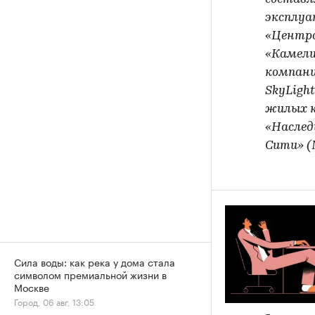
эксплуа
«Центра
«Камели
компани
SkyLigh
жилых к
«Наслед
Сити» (
Сила воды: как река у дома стала
символом премиальной жизни в
Москве
Город, 06 авг, 13:05