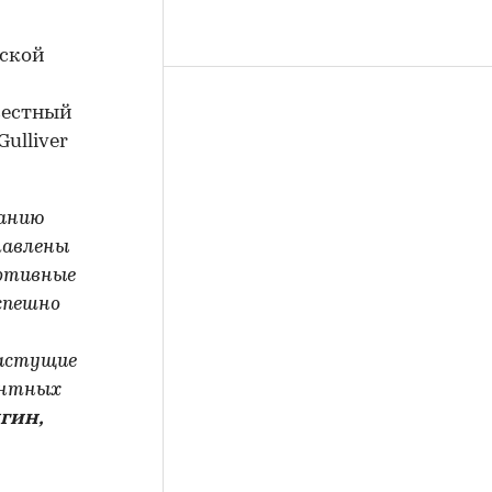
жской
вестный
ulliver
данию
тавлены
ортивные
успешно
растущие
антных
гин,