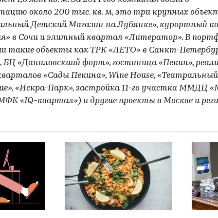
тацию около 200 тыс. кв. м, это три крупных объек
льный Детский Магазин на Лубянке», курортный к
я» в Сочи и элитный квартал «Литератор». В порт
и такие объекты как ТРК «ЛЕТО» в Санкт-Петербур
t, БЦ «Даниловскиий форт», гостиница «Пекин», реал
варталов «Сады Пекина», Wine House, «Театральный
ие», «Искра-Парк», застройка 11-го участка ММДЦ «
МФК «IQ-квартал») и другие проекты в Москве и реги