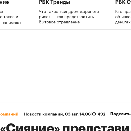
ние
РБК Тренды
РБК С
е»
Что такое «синдром жареного
Кто пра
о такое и
риса» — как предотвратить
об инве
бытовое отравление
деньга
х нанимают
Поделить
компаний
Новости компаний
⁠,
03 авг, 14:06
492
 «Сияние» представи