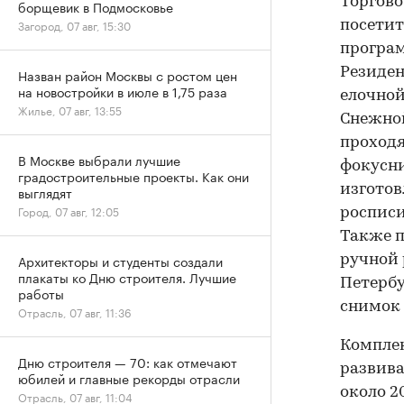
Торгово
борщевик в Подмосковье
Загород, 07 авг, 15:30
посетит
програм
Резиден
Назван район Москвы с ростом цен
на новостройки в июле в 1,75 раза
елочной
Жилье, 07 авг, 13:55
Снежной
проходя
В Москве выбрали лучшие
фокусни
градостроительные проекты. Как они
изготов
выглядят
Город, 07 авг, 12:05
росписи
Также п
Архитекторы и студенты создали
ручной 
плакаты ко Дню строителя. Лучшие
Петербу
работы
снимок 
Отрасль, 07 авг, 11:36
Комплек
Дню строителя — 70: как отмечают
развива
юбилей и главные рекорды отрасли
около 2
Отрасль, 07 авг, 11:04