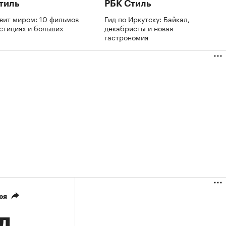
тиль
РБК Стиль
вит миром: 10 фильмов
Гид по Иркутску: Байкал,
стициях и больших
декабристы и новая
х
гастрономия
ся
л