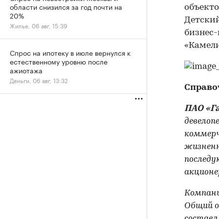
области снизился за год почти на
объекто
20%
Детский
Жилье, 06 авг, 15:39
бизнес-
«Камели
Спрос на ипотеку в июле вернулся к
естественному уровню после
ажиотажа
Деньги, 06 авг, 13:32
Справо
ПАО «Г
девелоп
коммерч
жизненн
последу
акционе
Компани
Общий о
составля