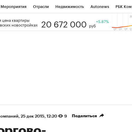
Мероприятия
Отрасли
Недвижимость
Autonews
РБК Ком
20 672 000
 цена квартиры
 РБК
РБК Образование
РБК Курсы
РБК Life
+5.87%
Тренды
Виз
вских новостройках
руб
ь
Крипто
РБК Бизнес-среда
Дискуссионный клуб
Исследо
зета
Спецпроекты СПб
Конференции СПб
Спецпроекты
кономика
Бизнес
Технологии и медиа
Финансы
Рынок на
(+86,1%)
(+31,28%)
 ₽5 450
АФК «Система» ₽12
Купить
оз ПСБ к 29.07.27
прогноз БКС к 15.07.27
Поделиться
компаний
⁠,
25 дек 2015, 12:20
9
оргово-