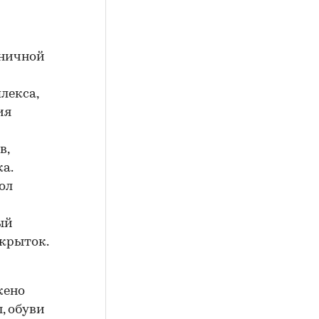
дничной
лекса,
ия
в,
а.
ол
ый
ткрыток.
жено
, обуви