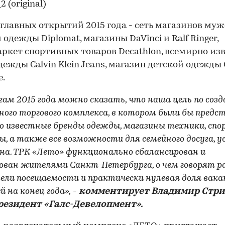
 главных открытий 2015 года - сеть магазинов му
 одежды Diplomat, магазины DaVinci и Ralf Ringer,
ркет спортивных товаров Decathlon, всемирно из
дежды Calvin Klein Jeans, магазин детской одежды G
е.
гам 2015 года можно сказать, что наша цель по соз
ного торгового комплекса, в котором были бы предс
о известные бренды одежды, магазины техники, сп
ы, а также все возможности для семейного досуга, 
на. ТРК «Лето» функционально сбалансирован и
ован жителями Санкт-Петербурга, о чем говорят 
ели посещаемости и практически нулевая доля вак
 на конец года»,
-
комментирует Владимир Стри
резидент «Галс-Девелопмент».