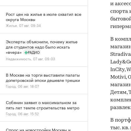
и аксес
спорта 
Рост цен на жилье в июле охватил все
округа Москвы
бытовой
Жилье, 07 авг, 09:34
гиперма
В компл
Эксперты объяснили, почему жилье
для студентов надо было искать
магазины
«вчера»
РАДИО
Stradiva
Недвижимость, 07 авг, 09:03
Lady&Gen
InCity, 
В Москве на торги выставили палаты
Motivi, 
допетровской эпохи дешевле трешки
магазин
Город, 06 авг, 18:07
Детям, 
комплек
Собянин заявил о максимальном за
пять лет темпе строительства метро
развлек
Город, 06 авг, 15:52
В портф
тыс. кв
Спрос на новостройки Москвы и