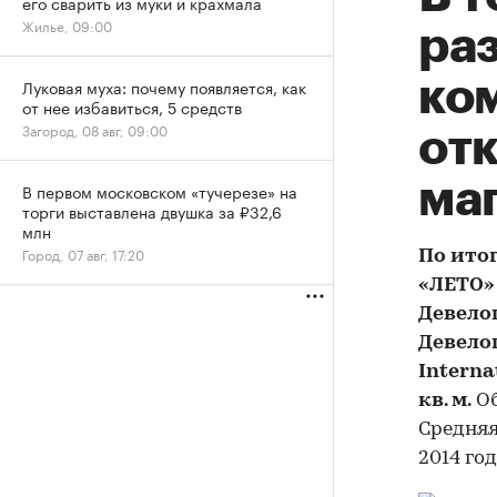
его сварить из муки и крахмала
Жилье, 09:00
ра
ко
Луковая муха: почему появляется, как
от нее избавиться, 5 средств
Загород, 08 авг, 09:00
от
ма
В первом московском «тучерезе» на
торги выставлена двушка за ₽32,6
млн
Город, 07 авг, 17:20
По ито
«ЛЕТО»
Девело
Девело
Interna
кв. м.
Об
Средняя
2014 го