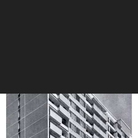
Нетиповая квартира главной героини фильма
(Фото: кадр из к/ф «Ирония судьбы, или С легким паром»)