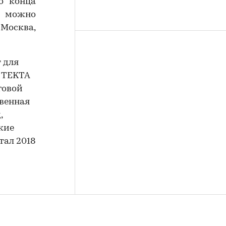
о конца
р можно
Москва,
 для
. TEKTA
говой
венная
,
кие
тал 2018