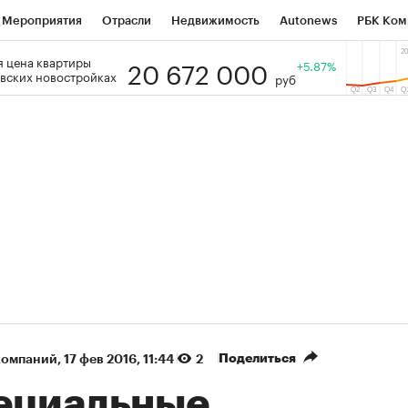
Мероприятия
Отрасли
Недвижимость
Autonews
РБК Ком
20 672 000
 цена квартиры
 РБК
РБК Образование
РБК Курсы
РБК Life
+5.87%
Тренды
Виз
вских новостройках
руб
ь
Крипто
РБК Бизнес-среда
Дискуссионный клуб
Исследо
зета
Спецпроекты СПб
Конференции СПб
Спецпроекты
кономика
Бизнес
Технологии и медиа
Финансы
Рынок на
(+90,13%)
(+34,26%)
5 450
АФК «Система» ₽12
Купить
К
 ПСБ к 29.07.27
прогноз БКС к 15.07.27
Поделиться
компаний
⁠,
17 фев 2016, 11:44
2
ециальные