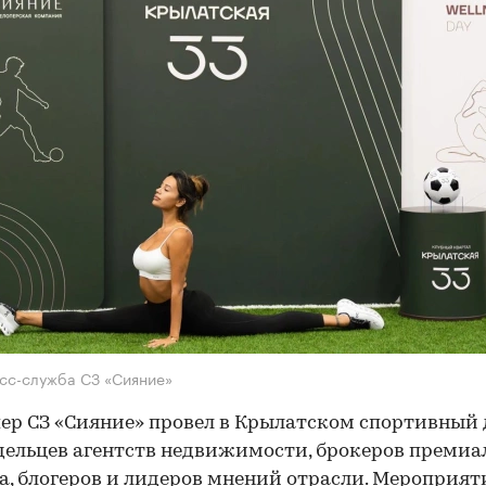
сс-служба СЗ «Сияние»
ер СЗ «Сияние» провел в Крылатском спортивный 
дельцев агентств недвижимости, брокеров премиа
а, блогеров и лидеров мнений отрасли. Мероприят