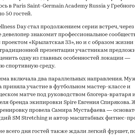
ось в Paris Saint-Germain Academy Russia у Гребног
о 50 гостей.
ellness Day стал продолжением серии встреч, через
 девелопер знакомит профессиональное сообществ
с проектом «Крылатская 33», но и с образом жизни
 традиционной презентации участникам предлож
ценить одну из главных особенностей локации —
ю спортивную среду.
ма включала два параллельных направления. Му
 приняла участие в футбольном мастер-классе и
еском матче под руководством блогера-вратаря 
еля бренда экипировки Spire Евгения Спирякова.
ренировку провела Самира Мустафаева — основа
удий SM Stretching и автор масштабных фитнес-пр
ие всего дня гостей также ждали легкий фуршет, п