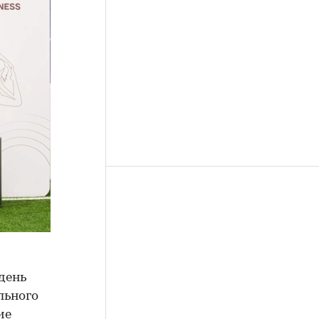
день
льного
ие