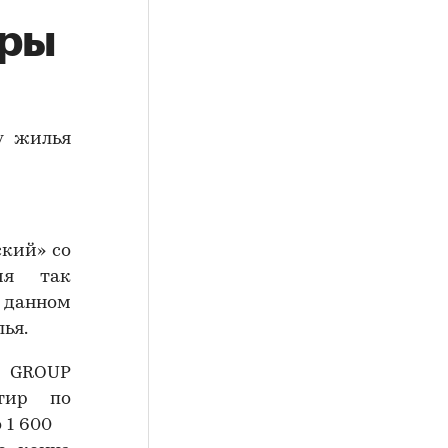
иры
у жилья
ский» со
ния так
В данном
ья.
A GROUP
тир по
о 1 600