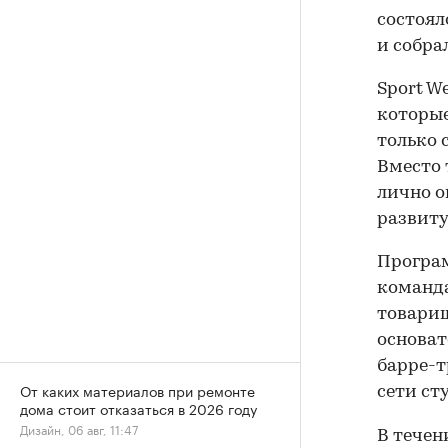
состоял
и собрал
Sport W
которые
только 
Вместо
лично о
развиту
Програм
команда
товарищ
основат
барре-т
От каких материалов при ремонте
сети ст
дома стоит отказаться в 2026 году
Дизайн, 06 авг, 11:47
В течен