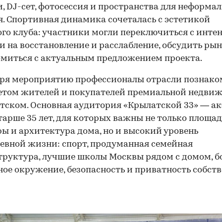
, DJ-сет, фотосессия и пространства для неформал
. Спортивная динамика сочеталась с эстетикой
го клуба: участники могли переключиться с инте
и на восстановление и расслабление, обсудить рын
миться с актуальным предложением проекта.
аря мероприятию профессионалы отрасли познако
етом жителей и покупателей премиальной недви
тском. Основная аудитория «Крылатской 33» — а
тарше 35 лет, для которых важны не только площад
ы и архитектура дома, но и высокий уровень
00:00
/
00:00
евной жизни: спорт, продуманная семейная
руктура, лучшие школы Москвы рядом с домом, б
ое окружение, безопасность и приватность собст