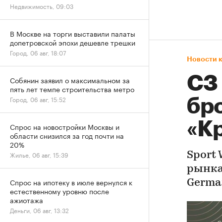
Недвижимость, 09:03
В Москве на торги выставили палаты
допетровской эпохи дешевле трешки
Город, 06 авг, 18:07
Новости 
СЗ
Собянин заявил о максимальном за
пять лет темпе строительства метро
Город, 06 авг, 15:52
бр
«К
Спрос на новостройки Москвы и
области снизился за год почти на
20%
Жилье, 06 авг, 15:39
Sport
рынка
Спрос на ипотеку в июле вернулся к
Germa
естественному уровню после
ажиотажа
Деньги, 06 авг, 13:32