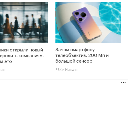
Зачем смартфону
ники открыли новый
телеобъектив, 200 Мп и
вредить компаниям.
большой сенсор
м это
ние
РБК и Huawei