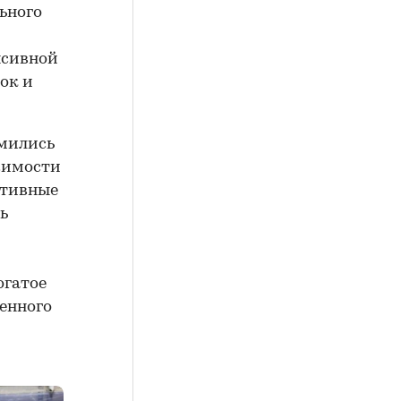
ьного
нсивной
ок и
мились
жимости
ктивные
ь
огатое
венного