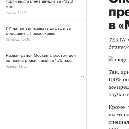
торги выставлена двушка за ₽32,6
млн
пр
Город, 17:20
в 
ИИ начал выписывать штрафы за
борщевик в Подмосковье
Загород, 15:30
TEKTA 
бизнес-
Назван район Москвы с ростом цен
на новостройки в июле в 1,75 раза
Жилье, 13:55
Так, пр
100% о
же пред
случае 
Кроме 
выста
специа