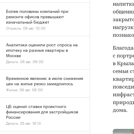
напитки
Более половины компаний при
общения
ремонте офисов превышают
закрыто
изначальный бюджет
нагрузк
Отрасль, 06 авг, 10:00
познако
Аналитики оценили рост спроса на
Благод
ипотеку на разные квартиры в
Москве
с портр
Деньги, 06 авг, 09:00
в Крыла
семьи с
Временное явление: в июле снижение
квартир
цен на жилье резко замедлилось
повседн
Жилье, 06 авг, 06:00
инфраст
природн
ЦБ оценил ставки проектного
дома.
финансирования для застройщиков
России
Деньги, 05 авг, 18:13