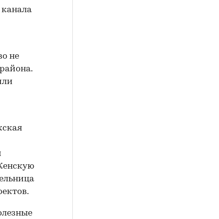
о канала
о не
 района.
или
жская
и
 Женскую
тельница
оектов.
олезные