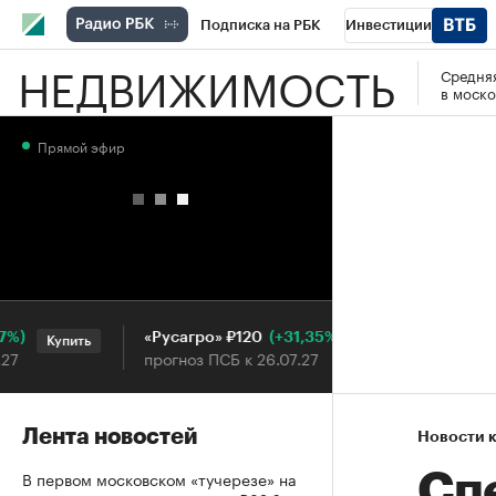
Подписка на РБК
Инвестиции
НЕДВИЖИМОСТЬ
Средняя
РБК Вино
Спорт
Школа управления
в моско
Национальные проекты
Город
Стил
Прямой эфир
Кредитные рейтинги
Франшизы
Га
Проверка контрагентов
Политика
Э
(+31,35%)
«Русагро» ₽120
Ozon ₽
Купить
Купить
прогноз ПСБ к 26.07.27
прогноз
Лента новостей
Новости 
В первом московском «тучерезе» на
Сп