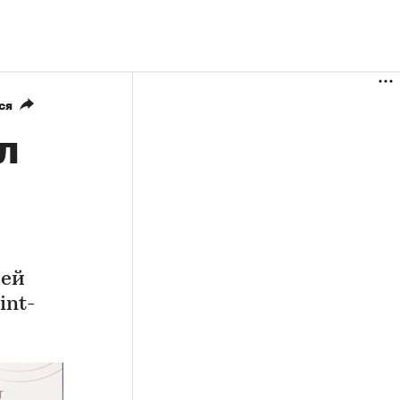
ся
л
лей
int-