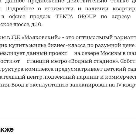
б. Данное предложение действительно только д
я. Подробнее о стоимости и наличии кварти
 в офисе продаж TEKTA GROUP по адресу: 
ское шоссе, д.10.
ы в ЖК «Маяковский» - это оптимальный вариант
х купить жилье бизнес-класса по разумной цене
еализует данный проект на севере Москвы в ша
ости от станции метро «Водный стадион». Собст
00:00
/
00:00
руктура комплекса предусматривает детский сад
ательный центр, подземный паркинг и коммерчес
ия. Ввод в эксплуатацию запланирован на IV квар
акже