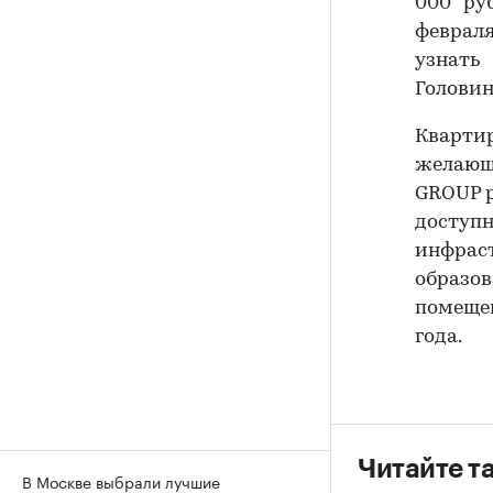
000 ру
феврал
узнать
Головин
Квартир
желающи
GROUP р
доступн
инфраст
образов
помещен
года.
Читайте т
В Москве выбрали лучшие