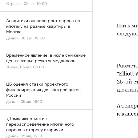
Отрасль, 06 авг, 10:00
Аналитики оценили рост спроса на
ипотеку на разные квартиры в
Пять ми
Москве
следующ
Деньги, 06 авг, 09:00
Временное явление: в июле снижение
цен на жилье резко замедлилось
Разметк
Жилье, 06 авг, 06:00
"
Elliott
25-ой с
ЦБ оценил ставки проектного
финансирования для застройщиков
дюжинах
России
Деньги, 05 авг, 18:13
А тепер
к класс
«Домклик» отметил
перераспределение ипотечного
спроса в сторону вторички
Деньги, 05 авг, 15:13