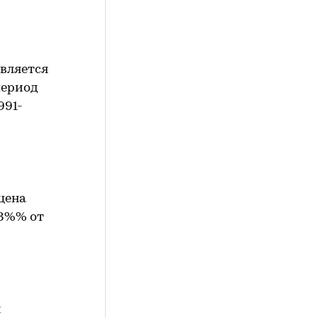
является
период
991-
цена
,8%% от
й