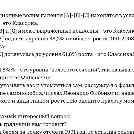
ионные волны падения [А]-[В]-[С] находятся в усл
- это Классика;
3] и [С] имеют выраженные подволны - это Классик
А] падает к уровню 38,2% от общего роста 1991-2008 г
а;
С] дотянулась до уровня 61,8% роста - это Классика!
61,8%% - это уровни "золотого сечения", так называ
циенты Фибоначчи.
 утомлять вас и утомляться сам, рассуждая о фракт
пе самоподобия, числах Леонардо Фибоначчи наш
ого и аддитивном росте... Но оцените красоту мом
самый интересный вопрос!
ь грядущий нам готовит?
 берем за точку отсчета 1991 год, то есть два осно