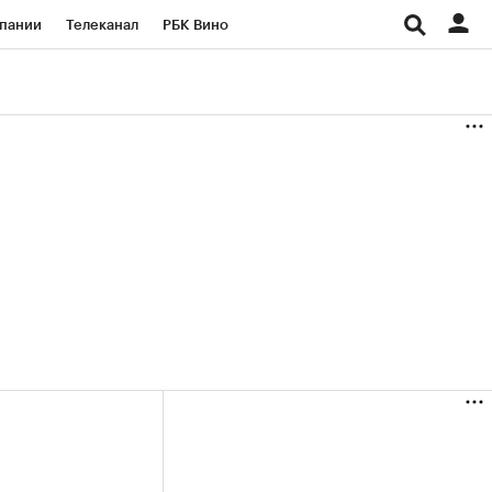
пании
Телеканал
РБК Вино
ациональные проекты
Город
аншизы
Газета
ка
Бизнес