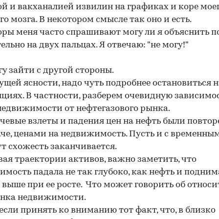
й и вакханалией извилин на графиках и коре мое
го мозга. В некотором смысле так оно и есть.
ры меня часто спрашивают могу ли я объяснить п
ельно на двух пальцах. Я отвечаю: "не могу!"
гу зайти с другой стороны.
пущей ясности, надо чуть подробнее остановиться н
циях. В частности, разберем очевидную зависимо
недвижимости от нефтегазового рынка.
чевые взлеты и падения цен на нефть были повтор
че, ценами на недвижимость. Пусть и с временным
ут схожесть заканчивается.
ая траектории активов, важно заметить, что
мость падала не так глубоко, как нефть и подним
 выше при ее росте. Что может говорить об относ
ынка недвижимости.
 если принять ко вниманию тот факт, что, в близко