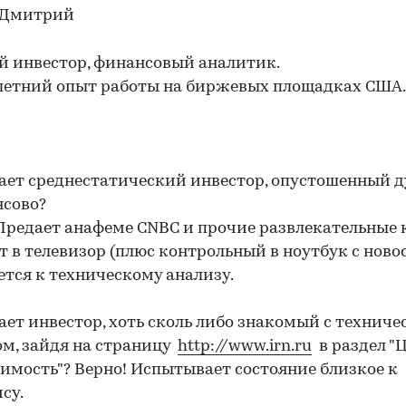
 Дмитрий
й инвестор, финансовый аналитик.
летний опыт работы на биржевых площадках США.
ает среднестатический инвестор, опустошенный 
нсово?
Предает анафеме CNBC и прочие развлекательные 
т в телевизор (плюс контрольный в ноутбук с ново
тся к техническому анализу.
ает инвестор, хоть сколь либо знакомый с технич
м, зайдя на страницу
http://www.irn.ru
в раздел "
мость"? Верно! Испытывает состояние близкое к
су.