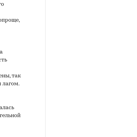
го
опроще,
а
сть
ены, так
 лагом.
алась
ительной