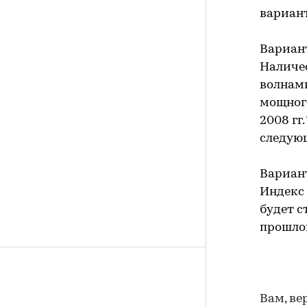
вариан
Вариан
Наличес
волнами
мощного
2008 гг
следующ
Вариан
Индекс 
будет с
прошлог
Вам, ве