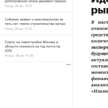
допетровской эпохи дешевле трешки
Город, 06 авг, 18:07
ры
Собянин заявил о максимальном за
В нас
пять лет темпе строительства метро
Город, 06 авг, 15:52
относ
средст
Спрос на новостройки Москвы и
колич
области снизился за год почти на
экспер
20%
будуще
Жилье, 06 авг, 15:39
актуа
состоя
момент
финанс
анализ
«Ильин