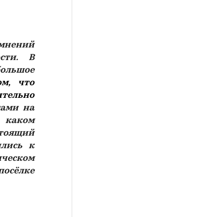
мнений
сти. В
большое
ом, что
ительно
тами на
 каком
стоящий
ились к
ическом
посёлке