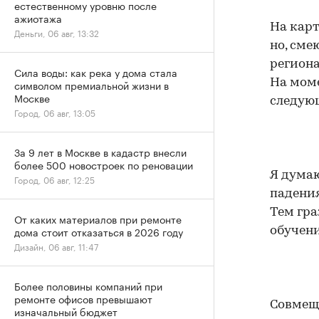
естественному уровню после
ажиотажа
На карт
Деньги, 06 авг, 13:32
но, сме
региона
Сила воды: как река у дома стала
На моме
символом премиальной жизни в
Москве
следую
Город, 06 авг, 13:05
За 9 лет в Москве в кадастр внесли
более 500 новостроек по реновации
Я думаю
Город, 06 авг, 12:25
падения
Тем гра
От каких материалов при ремонте
дома стоит отказаться в 2026 году
обучен
Дизайн, 06 авг, 11:47
Более половины компаний при
ремонте офисов превышают
Совмеща
изначальный бюджет