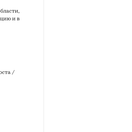
бласти,
нцию и в
оста /