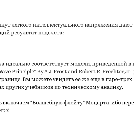
нут легкого интеллектуального напряжения дают
ий результат подсчета:
а идеально соответствует модели, приведенной в
 Wave Principle
"
By A.J. Frost and Robert R. Prechter, Jr.
транице. Вы можете увидеть ее же еще в паре-трех
 других учебников по техническому анализу.
ь включаем "Волшебную флейту" Моцарта, ибо пер
ике!