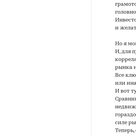
грамото
головно
Инвесто
и желат
Но я мо
И, для 
корреля
рынка 
Все клю
или ина
И вот т
Сравнив
недвижи
гораздо
силе р
Теперь,