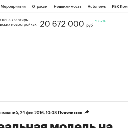
Мероприятия
Отрасли
Недвижимость
Autonews
РБК Ком
20 672 000
 цена квартиры
Образование
РБК Курсы
РБК Life
Тренды
+5.87%
Визионеры
Н
вских новостройках
руб
Дискуссионный клуб
Исследования
Кредитные рейтинги
Фр
Спецпроекты
Проверка контрагентов
Политика
Экономи
к наличной валюты
Поделиться
компаний
⁠,
24 фев 2016, 10:08
еальная модель на