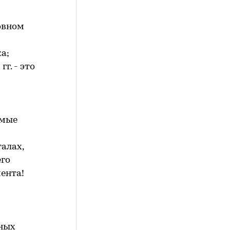
овном
а;
г. - это
емые
алах,
его
ента!
вных