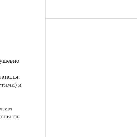
душевно
каналы,
стями) и
еским
Цены на