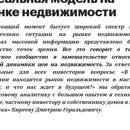
нке недвижимости
тоящий момент бытует широкий спектр 
ительно ситуации на рынке недвижимо
вах массовой информации представлено 
ество точек зрения.
Все это говорит о т
тное сообщество в замешательстве относ
й динамики цен на недвижимость.
За отве
льные для всех инвесторов вопросы: «В
нии находится рынок недвижимости в на
, и что нас ждет в будущем?» мы обрат
овому аналитику с большим опытом в техн
е, частному инвестору и собственнику домов в 
ка» Кирееву Дмитрию Геральдовичу.