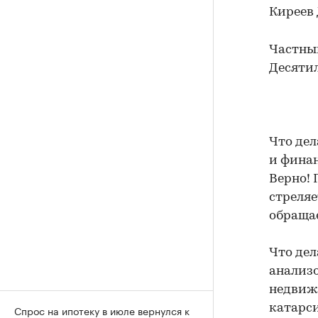
Киреев
Частны
Десяти
Что дел
и фина
Верно! 
стреляе
обращае
Что дел
анализо
недвижи
катарси
Спрос на ипотеку в июле вернулся к