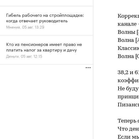
Гибель рабочего на стройплощадке:
Коррекц
когда отвечает руководитель
канале 
Мнения, 05 авг, 13:29
Волны [
Волна [
Кто из пенсионеров имеет право не
Классик
платить налог за квартиру и дачу
Деньги, 05 авг, 12:15
Волна [
38,2 и 
коэффи
Не буду
принци
Пизанск
Теперь 
Что ден
Если мы