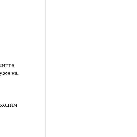
 книге
уже на
еходим