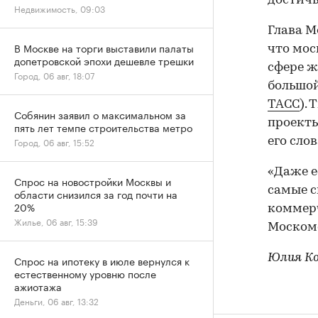
достичь
Недвижимость, 09:03
Глава М
В Москве на торги выставили палаты
что мос
допетровской эпохи дешевле трешки
сфере ж
Город, 06 авг, 18:07
большой
ТАСС
).
Собянин заявил о максимальном за
проекты
пять лет темпе строительства метро
его сло
Город, 06 авг, 15:52
«Даже е
Спрос на новостройки Москвы и
самые с
области снизился за год почти на
20%
коммерч
Жилье, 06 авг, 15:39
Моском
Юлия К
Спрос на ипотеку в июле вернулся к
естественному уровню после
ажиотажа
Деньги, 06 авг, 13:32