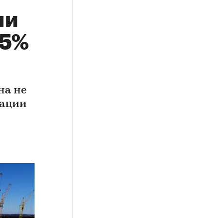
ли
15%
на не
иации