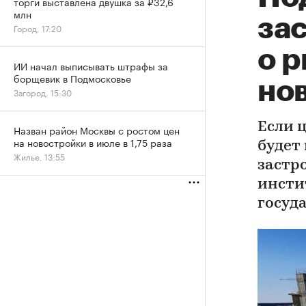
торги выставлена двушка за ₽32,6
млн
за
Город, 17:20
о р
ИИ начал выписывать штрафы за
борщевик в Подмосковье
но
Загород, 15:30
Если 
Назван район Москвы с ростом цен
на новостройки в июле в 1,75 раза
будет
Жилье, 13:55
застр
инсти
госуд