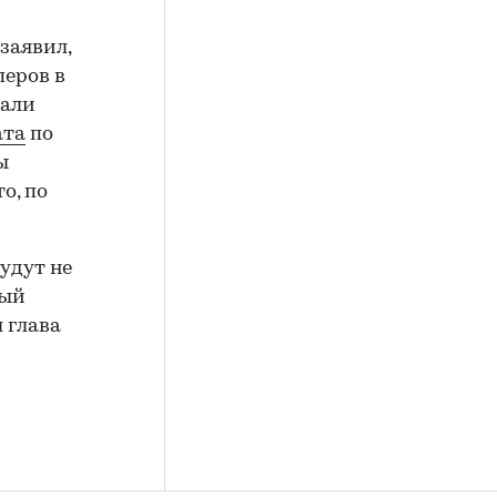
заявил,
перов в
рали
ата
по
ы
о, по
будут не
мый
 глава