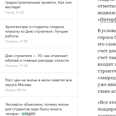
градостроительные проекты. Как они
выглядят
отметил
Город, 12:05
недвижи
«
Интер
Архитекторы и студенты создали
плакаты ко Дню строителя. Лучшие
В услов
работы
спроса 
Отрасль, 11:36
его сло
счет де
Дню строителя — 70: как отмечают
счет та
юбилей и главные рекорды отрасли
входят 
Отрасль, 11:04
строите
«запред
Рост цен на жилье в июле охватил все
округа Москвы
уже ник
Жилье, 09:34
глава а
«Все эт
Эксперты объяснили, почему жилье
для студентов надо было искать
поддерж
«вчера»
РАДИО