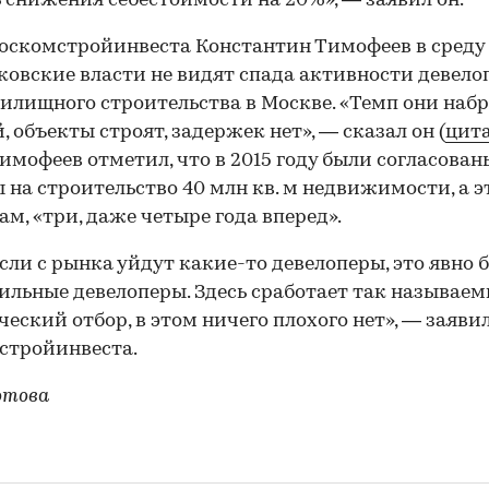
 снижения себестоимости на 20%», — заявил он.
оскомстройинвеста Константин Тимофеев в среду 
ковские власти не видят спада активности девело
илищного строительства в Москве. «Темп они наб
, объекты строят, задержек нет», — сказал он (
цит
 Тимофеев отметил, что в 2015 году были согласован
 на строительство 40 млн кв. м недвижимости, а эт
вам, «три, даже четыре года вперед».
сли с рынка уйдут какие-то девелоперы, это явно 
ильные девелоперы. Здесь сработает так называе
еский отбор, в этом ничего плохого нет», — заявил
стройинвеста.
отова