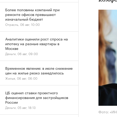
комфо
Более половины компаний при
ремонте офисов превышают
изначальный бюджет
Отрасль, 06 авг, 10:00
Аналитики оценили рост спроса на
ипотеку на разные квартиры в
Москве
Деньги, 06 авг, 09:00
Временное явление: в июле снижение
цен на жилье резко замедлилось
Жилье, 06 авг, 06:00
ЦБ оценил ставки проектного
финансирования для застройщиков
России
Деньги, 05 авг, 18:13
Фото: «И