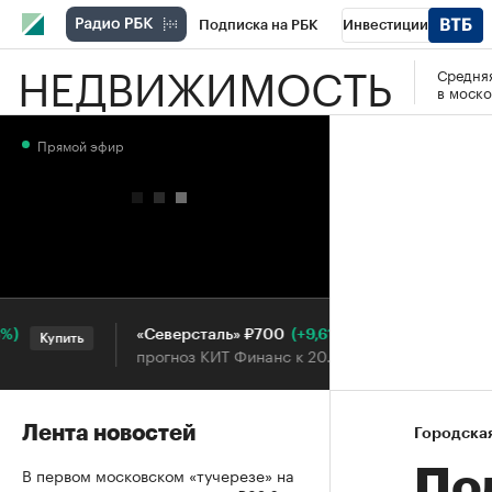
Подписка на РБК
Инвестиции
НЕДВИЖИМОСТЬ
Средняя
РБК Вино
Спорт
Школа управления
в моско
Национальные проекты
Город
Стил
Прямой эфир
Кредитные рейтинги
Франшизы
Га
Проверка контрагентов
Политика
Э
(+9,61%)
«Северсталь» ₽700
НОВ
Купить
Купить
прогноз КИТ Финанс к 20.07.27
прог
Лента новостей
Городска
В первом московском «тучерезе» на
По