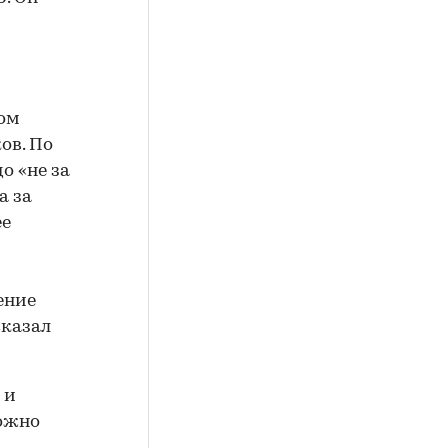
ром
ов. По
о «не за
а за
ее
ение
сказал
 и
можно