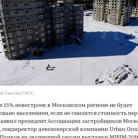
ий Смитюк/ТАСС
е 15% новостроек в Московском регионе не будет
овано населением, если не снизится стоимость пе
заявил президент Ассоциации застройщиков Моск
, гендиректор девелоперской компании Urban Gro
Пучков на экспертной сессии выставки MIPIM-2016