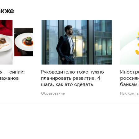
акже
я — синий:
Руководителю тоже нужно
Иностр
лажанов
планировать развитие. 4
россиян
шага, как это сделать
банкам 
Образование
РБК Компа