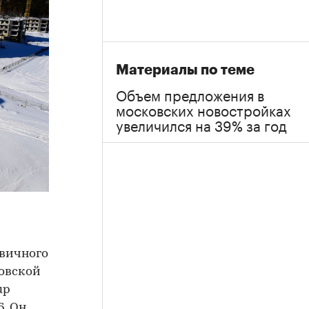
Материалы по теме
Объем предложения в
московских новостройках
увеличился на 39% за год
рвичного
овской
up
. Он