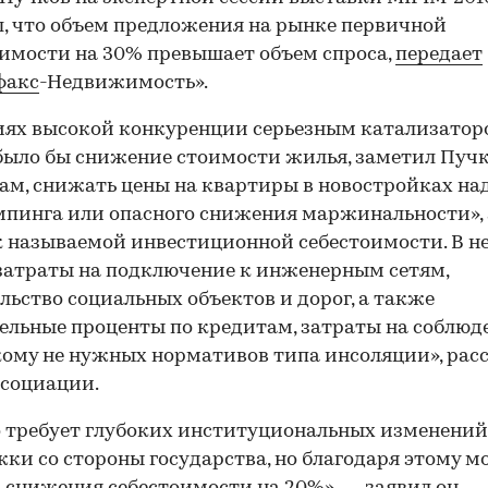
, что объем предложения на рынке первичной
мости на 30% превышает объем спроса,
передает
факс
-Недвижимость».
иях высокой конкуренции серьезным катализато
было бы снижение стоимости жилья, заметил Пучк
вам, снижать цены на квартиры в новостройках над
мпинга или опасного снижения маржинальности», 
к называемой инвестиционной себестоимости. В н
затраты на подключение к инженерным сетям,
льство социальных объектов и дорог, а также
ельные проценты по кредитам, затраты на соблюд
ому не нужных нормативов типа инсоляции», рас
ссоциации.
о требует глубоких институциональных изменений
ки со стороны государства, но благодаря этому 