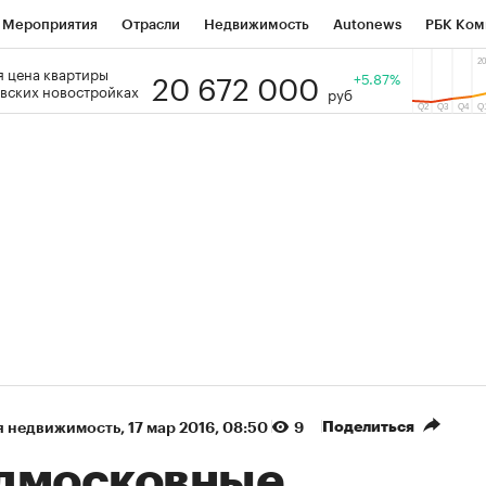
Мероприятия
Отрасли
Недвижимость
Autonews
РБК Ком
20 672 000
 цена квартиры
 РБК
РБК Образование
РБК Курсы
РБК Life
+5.87%
Тренды
Виз
вских новостройках
руб
ь
Крипто
РБК Бизнес-среда
Дискуссионный клуб
Исследо
зета
Спецпроекты СПб
Конференции СПб
Спецпроекты
кономика
Бизнес
Технологии и медиа
Финансы
Рынок на
(+39,04%)
(+30,78%
АТЭК ₽1 400
«Русагро» ₽120
Купить
ноз SberCIB к 27.07.27
прогноз ПСБ к 26.07.27
Поделиться
я недвижимость
⁠,
17 мар 2016, 08:50
9
дмосковные