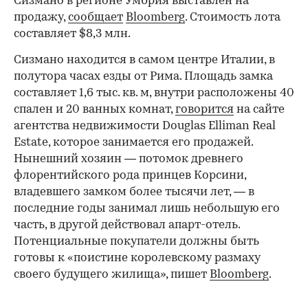
Сизмано в регионе Умбрия выставлен на
продажу,
сообщает
Bloomberg
. Стоимость лота
составляет $8,3 млн.
Сизмано находится в самом центре Италии, в
полутора часах езды от Рима. Площадь замка
составляет 1,6 тыс. кв. м, внутри расположены 40
спален и 20 ванных комнат,
говорится
на сайте
агентства недвижимости Douglas Elliman Real
Estate, которое занимается его продажей.
Нынешний хозяин — потомок древнего
флорентийского рода принцев Корсини,
владевшего замком более тысячи лет, — в
последние годы занимал лишь небольшую его
часть, в другой действовал апарт-отель.
Потенциальные покупатели должны быть
готовы к «поистине королевскому размаху
своего будущего жилища», пишет
Bloomberg
.