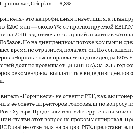
Норникеля», Crispian — 6,3%.
рникеля» это непрофильная инвестиция, а плани
 в $250 млн — около 7% от прогнозируемой EBITD
и на 2016 год, отмечает старший аналитик «Атон
Лобазов. Но на дивидендном потоке компании сде
ее время не отразится, полагает он. По соглашен
ров «Норникель» направляет на дивиденды 60% 
истый долг не превышает 1,8 EBITDA). За 2015 год со
ров рекомендовал выплатить в виде дивидендов 
н.
витель «Норникеля» не ответил РБК, как акционе
и в ее совете директоров голосовали по вопросу 
«Розе Хутор». Представитель «Интерроса» на момен
ции статьи этот вопрос не прокомментировал. Пр
UС Rusal не ответила на запрос РБК, представител