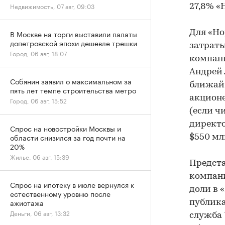
Недвижимость, 07 авг, 09:03
27,8% «
Для «Но
В Москве на торги выставили палаты
допетровской эпохи дешевле трешки
затраты
Город, 06 авг, 18:07
компани
Андрей 
Собянин заявил о максимальном за
ближайш
пять лет темпе строительства метро
акционе
Город, 06 авг, 15:52
(если ч
директо
Спрос на новостройки Москвы и
области снизился за год почти на
$550 мл
20%
Жилье, 06 авг, 15:39
Предста
компани
Спрос на ипотеку в июле вернулся к
доли в 
естественному уровню после
ажиотажа
публика
Деньги, 06 авг, 13:32
служба 