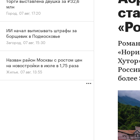
торги выставлена двушка за ₽32,6
млн
ст
Город, 07 авг, 17:20
«Р
ИИ начал выписывать штрафы за
борщевик в Подмосковье
Загород, 07 авг, 15:30
Роман
«Нори
Назван район Москвы с ростом цен
Хутор
на новостройки в июле в 1,75 раза
Росси
Жилье, 07 авг, 13:55
более