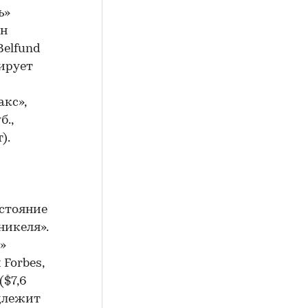
ь»
лн
Belfund
лирует
кс»,
б.,
).
остояние
никеля».
»
Forbes,
($7,6
адлежит