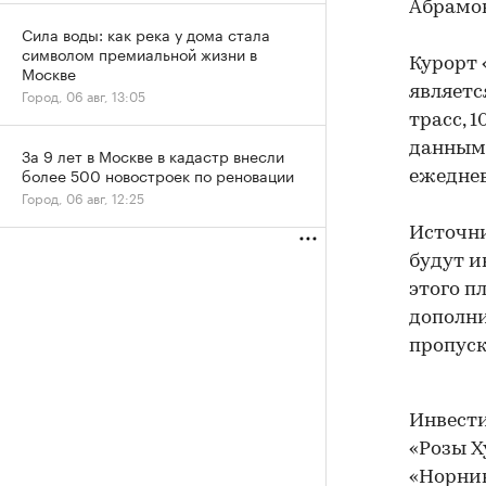
Абрамов
Сила воды: как река у дома стала
символом премиальной жизни в
Курорт 
Москве
являетс
Город, 06 авг, 13:05
трасс, 
данным 
За 9 лет в Москве в кадастр внесли
более 500 новостроек по реновации
ежеднев
Город, 06 авг, 12:25
Источни
будут и
этого п
дополни
пропуск
Инвести
«Розы Х
«Норник