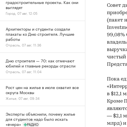
градостроительные проекты. Как они
Совет д
выглядят
приобре
Город, 07 авг, 12:05
(пакет 
Investm
Архитекторы и студенты создали
плакаты ко Дню строителя. Лучшие
99,08% 
работы
владель
Отрасль, 07 авг, 11:36
выручка
чистый 
Дню строителя — 70: как отмечают
Предста
юбилей и главные рекорды отрасли
Отрасль, 07 авг, 11:04
Пока ед
«Интерр
Рост цен на жилье в июле охватил все
округа Москвы
в $12,1
Жилье, 07 авг, 09:34
Кроме 
являютс
Эксперты объяснили, почему жилье
— $2,1 
для студентов надо было искать
млрд) и
«вчера»
РАДИО