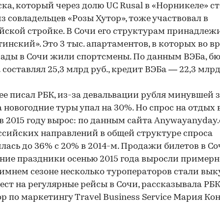
ка, который через долю UC Rusal в «Норникеле» с
з совладельцев «Розы Хутор», тоже участвовал в
ской стройке. В Сочи его структурам принадлеж
инский». Это 3 тыс. апартаментов, в которых во в
ды в Сочи жили спортсмены. По данным ВЭБа, б
 составлял 25,3 млрд руб., кредит ВЭБа — 22,3 млрд
ее писал РБК, из-за девальвации рубля минувшей 
а новогодние туры упал на 30%. Но спрос на отдых
в 2015 году вырос: по данным сайта Anywayanyday.
ссийских направлений в общей структуре спроса
лась до 36% с 20% в 2014-м. Продажи билетов в Со
ние праздники осенью 2015 года выросли примерн
зимнем сезоне несколько туроператоров стали вык
ест на регулярные рейсы в Сочи, рассказывала РБ
р по маркетингу Travel Business Service Мария Кон