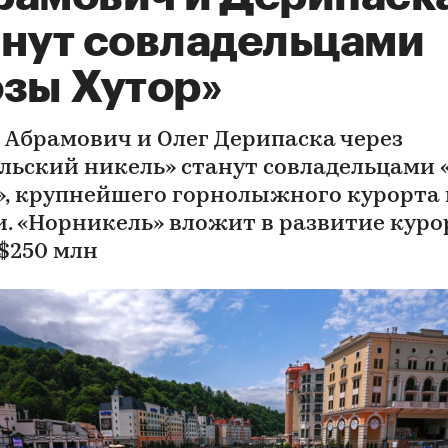
анут совладельцами
озы Хутор»
 Абрамович и Олег Дерипаска через
льский никель» станут совладельцами 
», крупнейшего горнолыжного курорта 
и. «Норникель» вложит в развитие куро
 $250 млн