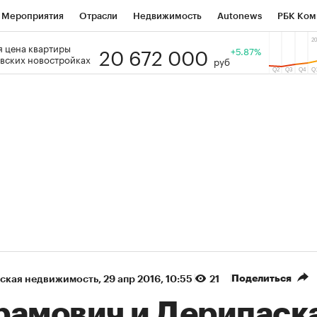
Мероприятия
Отрасли
Недвижимость
Autonews
РБК Ком
20 672 000
 цена квартиры
 РБК
РБК Образование
РБК Курсы
РБК Life
+5.87%
Тренды
Виз
вских новостройках
руб
ь
Крипто
РБК Бизнес-среда
Дискуссионный клуб
Исследо
зета
Спецпроекты СПб
Конференции СПб
Спецпроекты
кономика
Бизнес
Технологии и медиа
Финансы
Рынок на
(+39,04%)
(+30,78%
АТЭК ₽1 400
«Русагро» ₽120
Купить
ноз SberCIB к 27.07.27
прогноз ПСБ к 26.07.27
Поделиться
ская недвижимость
⁠,
29 апр 2016, 10:55
21
рамович и Дерипаск