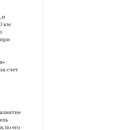
 и
0 км
о
 при
я»
 за счет
развитие
ель
, по его