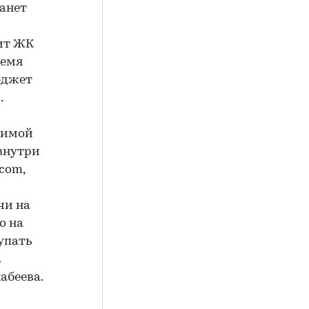
танет
ит ЖК
ремя
юджет
.
зимой
 внутри
com,
чи на
о на
упать
К
абеева.