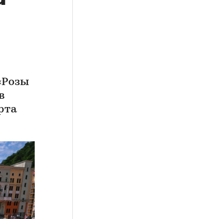
«Розы
в
рта