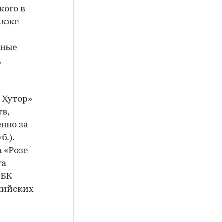
кого в
акже
вные
,
 Хутор»
в,
нно за
б.).
а «Розе
та
РБК
пийских