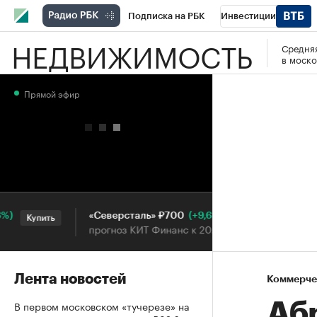
Подписка на РБК
Инвестиции
НЕДВИЖИМОСТЬ
Средняя
РБК Вино
Спорт
Школа управления
в моско
Национальные проекты
Город
Стил
Прямой эфир
Кредитные рейтинги
Франшизы
Га
Проверка контрагентов
Политика
Э
(+9,61%)
«Северсталь» ₽700
НОВ
Купить
Купить
прогноз КИТ Финанс к 20.07.27
прог
Лента новостей
Коммерче
В первом московском «тучерезе» на
Аб