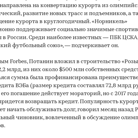
 направлена на конвертацию курорта из олимпийс
ческий, развитие новых трасс и подъемников, а т
ение курорта в круглогодичный. «Норникель»
ионно поддерживает социально значимые спорти
 в России. Среди наиболее известных — ПБК ЦСКА
кий футбольный союз», — подчеркивает он.
ым Forbes, Потанин вложил в строительство «Розы
2,2 млрд, из них около $500 млн собственных средст
яся сумма была профинансирована преимуществе
едита ВЭБа (размер кредита составлял 72,8 млрд ру
 его погашение действует мораторий, но с 2017 год
придется возвращать кредит. Популярность курор
ет начать обслуживать долг, говорил месяц назад 
ьный чиновник, вовлеченный в обсуждение олим
в.