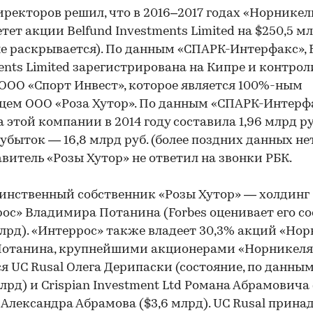
иректоров решил, что в 2016–2017 годах «Норникел
тет акции Belfund Investments Limited на $250,5 м
не раскрывается). По данным «СПАРК-Интерфакс», 
ents Limited зарегистрирована на Кипре и контро
ООО «Спорт Инвест», которое является 100%-ным
цем ООО «Роза Хутор». По данным «СПАРК-Интерфа
 этой компании в 2014 году составила 1,96 млрд ру
убыток — 16,8 млрд руб. (более поздних данных нет
витель «Розы Хутор» не ответил на звонки РБК.
инственный собственник «Розы Хутор» — холдинг
ос» Владимира Потанина (Forbes оценивает его с
 млрд). «Интеррос» также владеет 30,3% акций «Нор
Потанина, крупнейшими акционерами «Норникеля
я UС Rusal Олега Дерипаски (состояние, по данным 
млрд) и Crispian Investment Ltd Романа Абрамовича 
 Александра Абрамова ($3,6 млрд). UC Rusal прин