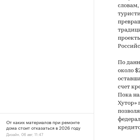
словам,
туристи
превращ
традиц
проекты
Российс
По данн
около $
оставша
счет кр
Пока на
Хутор» 
позволя
федерал
От каких материалов при ремонте
дома стоит отказаться в 2026 году
кредито
Дизайн, 06 авг, 11:47