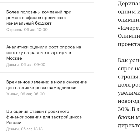
Дерипас
Более половины компаний при
одним и
ремонте офисов превышают
олимпий
изначальный бюджет
«Имерет
Отрасль, 06 авг, 10:00
Олимпиа
проекта
Аналитики оценили рост спроса на
ипотеку на разные квартиры в
Москве
Как ран
Деньги, 06 авг, 09:00
спрос н
страны 
Временное явление: в июле снижение
доля ро
цен на жилье резко замедлилось
увеличи
Жилье, 06 авг, 06:00
новогод
30%. В 
ЦБ оценил ставки проектного
финансирования для застройщиков
блоки м
России
директо
Деньги, 05 авг, 18:13