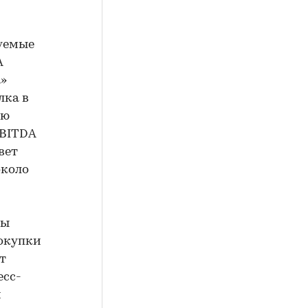
руемые
A
а»
лка в
ию
EBITDA
вет
около
ры
покупки
т
есс-
и