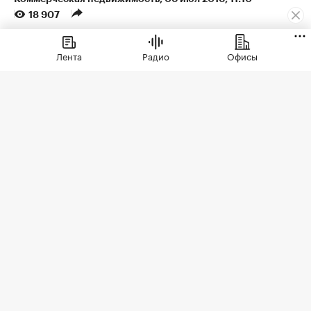
18 907
В 30% крупных городов
Лента
Радио
Офисы
России остановилось
строительство торговых
центров
Девелоперы прекратили возводить
новые ТЦ из-за насыщения рынка и
снижения покупательной способности
россиян