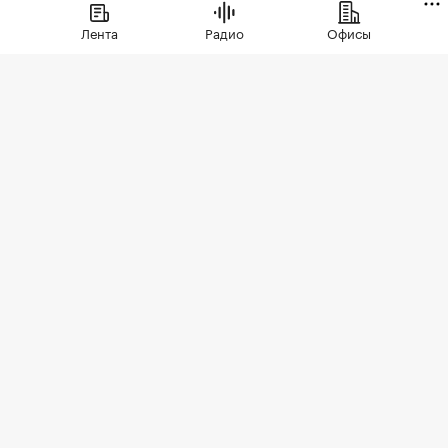
небоскреб, дом маленьких квартир и
Лента
Радио
Офисы
прообраз домов-коммун
Фото: Валерия Калугина / ТАСС
Столичные власти
выставили на торги
двухкомнатную квартиру в Большом
Гнездниковском переулке (ЦАО, Тверской