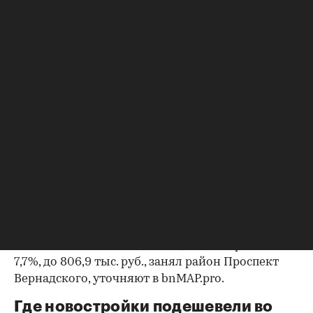
«квадрат». На фоне увеличившейся выборки с
низкими ценами средний показатель по району
сместился вниз, даже несмотря на сохранение в
экспозиции некоторого количества дорогих
квартир.
Второе место со снижением средней цены
«квадрата» за квартал на 14,7%, до 426 тыс. руб.,
занял Бабушкинский район. На третьей позиции
со снижением цен на первичное жилье за
квартал на 11,5% — район Солнцево, где средняя
цена 1 кв. м составила 429,5 тыс. руб.
На четвертом месте оказался район Бирюлево
Восточное (снижение на 8,2%, до 342,3 тыс. руб.).
Пятое место со снижением цен за квартал на
7,7%, до 806,9 тыс. руб., занял район Проспект
Вернадского, уточняют в bnMAP.pro.
Где новостройки подешевели во