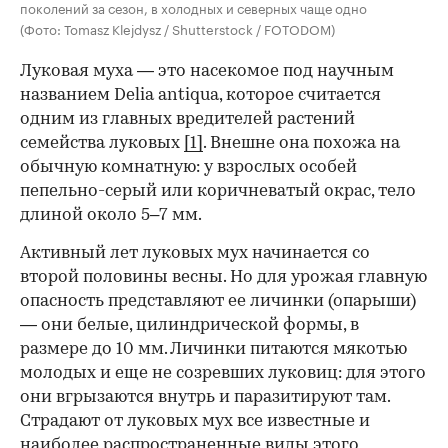
поколений за сезон, в холодных и северных чаще одно
(Фото: Tomasz Klejdysz / Shutterstock / FOTODOM)
Луковая муха — это насекомое под научным
названием Delia antiqua, которое считается
одним из главных вредителей растений
семейства луковых
[1]
. Внешне она похожа на
обычную комнатную: у взрослых особей
пепельно-серый или коричневатый окрас, тело
длиной около 5–7 мм.
Активный лет луковых мух начинается со
00:00
/
00:00
второй половины весны. Но для урожая главную
опасность представляют ее личинки (опарыши)
— они белые, цилиндрической формы, в
размере до 10 мм. Личинки питаются мякотью
молодых и еще не созревших луковиц: для этого
они вгрызаются внутрь и паразитируют там.
Страдают от луковых мух все известные и
наиболее распространенные виды этого