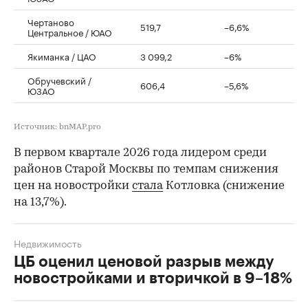
Чертаново
519,7
–6,6%
Центральное / ЮАО
Якиманка / ЦАО
3 099,2
–6%
Обручевский /
606,4
–5,6%
ЮЗАО
Источник: bnMAP.pro
В первом квартале 2026 года лидером среди
районов Старой Москвы по темпам снижения
цен на новостройки
стала
Котловка (снижение
на 13,7%).
Недвижимость
ЦБ оценил ценовой разрыв между
новостройками и вторичкой в 9–18%