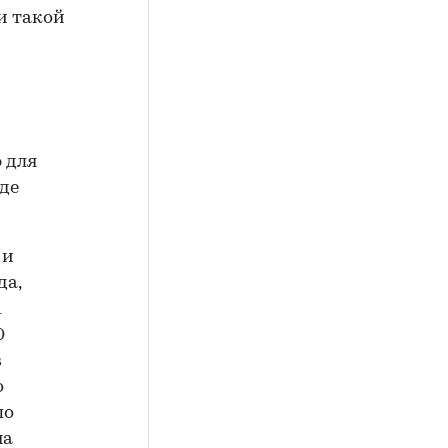
и такой
 для
где
 и
да,
1
0
в
о
по
на