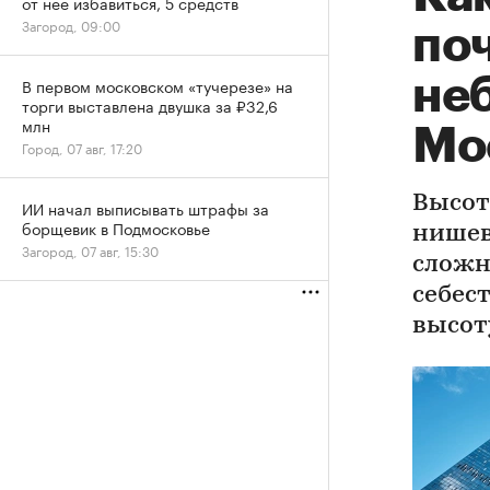
от нее избавиться, 5 средств
Загород, 09:00
по
не
В первом московском «тучерезе» на
торги выставлена двушка за ₽32,6
млн
Мо
Город, 07 авг, 17:20
Высот
ИИ начал выписывать штрафы за
борщевик в Подмосковье
нишев
Загород, 07 авг, 15:30
сложн
себес
высот