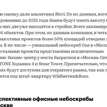
00:00
/
00:00
 оценку дали аналитики Ricci. По их данным, вос
рованных до 2032 года башен будут иметь высоту 
из них две уже находятся в стройке. Всего заплани
86 объектов. При этом, по данным компании, в чет
высотных проектов более 50% площадей отведено
. В их числе — уникальный небоскреб One в «Моск
Остальные проекты представлены исключительно
и: бизнес-центр у моста Багратион в «Москва-Сит
STONE Ходынка 4 и Sezar Tower. Примечательно, что
них будут доступны для открытого рынка, так как
ется под штаб-квартиру Wildberries&Russ.