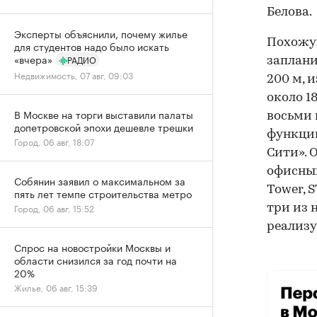
Белова.
Эксперты объяснили, почему жилье
Похожую
для студентов надо было искать
«вчера»
РАДИО
заплани
Недвижимость, 07 авг, 09:03
200 м, 
около 1
В Москве на торги выставили палаты
восьми 
допетровской эпохи дешевле трешки
функции
Город, 06 авг, 18:07
Сити». 
офисным
Собянин заявил о максимальном за
Tower, 
пять лет темпе строительства метро
Город, 06 авг, 15:52
три из 
реализу
Спрос на новостройки Москвы и
области снизился за год почти на
20%
Жилье, 06 авг, 15:39