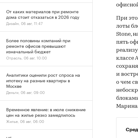
офисной
От каких материалов при ремонте
дома стоит отказаться в 2026 году
При это
Дизайн, 06 авг, 11:47
лоты бл
Stone, 
Более половины компаний при
пять оф
ремонте офисов превышают
реализу
изначальный бюджет
Отрасль, 06 авг, 10:00
классе 
сохраня
Аналитики оценили рост спроса на
и востр
ипотеку на разные квартиры в
о чем с
Москве
небоскр
Деньги, 06 авг, 09:00
блоками
Марина
Временное явление: в июле снижение
цен на жилье резко замедлилось
Жилье, 06 авг, 06:00
Сред