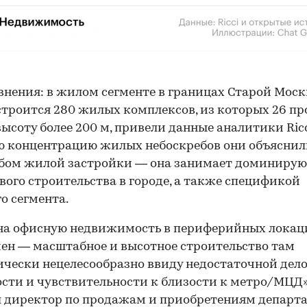
внения: в жилом сегменте в границах Старой Мос
строится 280 жилых комплексов, из которых 26 пр
ысоту более 200 м, привели данные аналитики Ricc
ю концентрацию жилых небоскребов они объяснил
бом жилой застройки — она занимает доминиру
вого строительства в городе, а также спецификой
о сегмента.
на офисную недвижимость в периферийных локац
ен — масштабное и высотное строительство там
чески нецелесообразно ввиду недостаточной дел
сти и чувствительности к близости к метро/МЦД»
 директор по продажам и приобретениям департ