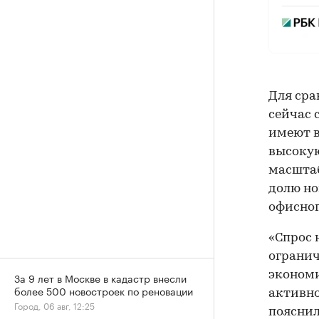
Для сра
сейчас 
имеют в
высоку
масшта
долю но
офисног
«Спрос 
огранич
экономи
За 9 лет в Москве в кадастр внесли
более 500 новостроек по реновации
активно
Город, 06 авг, 12:25
пояснил