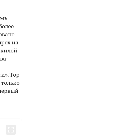
емь
более
ровано
ырех из
 жилой
ва-
и», Top
 только
 первый