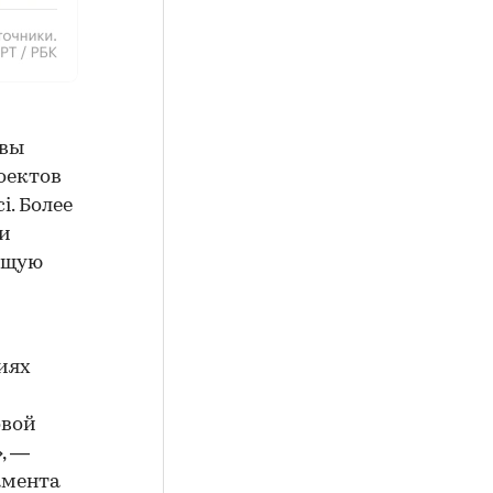
квы
оектов
i. Более
и
ющую
иях
овой
, —
амента