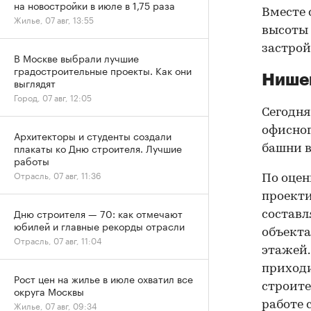
на новостройки в июле в 1,75 раза
Вместе 
Жилье, 07 авг, 13:55
высоты 
застрой
В Москве выбрали лучшие
градостроительные проекты. Как они
Нише
выглядят
Город, 07 авг, 12:05
Сегодня
офисног
Архитекторы и студенты создали
плакаты ко Дню строителя. Лучшие
башни в
работы
Отрасль, 07 авг, 11:36
По оцен
проекти
Дню строителя — 70: как отмечают
составля
юбилей и главные рекорды отрасли
объекта
Отрасль, 07 авг, 11:04
этажей.
приходи
Рост цен на жилье в июле охватил все
строите
округа Москвы
работе 
Жилье, 07 авг, 09:34