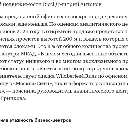
 недвижимости Ricci Дмитрий Антонов.
м предложений офисных небоскребов, где реализ
оками, еще меньше. По оценкам аналитического ц
на июнь 2026 года в открытой продаже представлен
исных проектов высотой 200 м и выше, в которых
ются блоками. Это 8% от общего количества проек
А внутри МКАД. «В целом сегодня высотные объект
ют статус нишевого и во многом эксклюзивного п
ебованы как в качестве штаб-квартир крупных ко
видетельствует сделка Wildberies&Russ по офисном
ебу в «Москва-Сити», так и в формате реализации
», — пояснила руководитель аналитического цент
 Грицкова.
няя этажность бизнес-центров