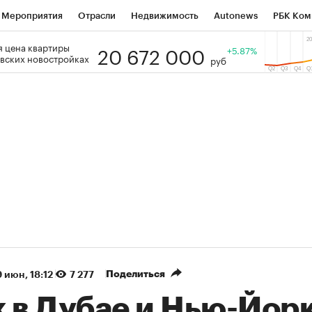
Мероприятия
Отрасли
Недвижимость
Autonews
РБК Ком
20 672 000
 цена квартиры
 РБК
РБК Образование
РБК Курсы
РБК Life
+5.87%
Тренды
Виз
вских новостройках
руб
ь
Крипто
РБК Бизнес-среда
Дискуссионный клуб
Исследо
зета
Спецпроекты СПб
Конференции СПб
Спецпроекты
кономика
Бизнес
Технологии и медиа
Финансы
Рынок на
(+88,88%)
(+34,23%)
 ₽5 450
АФК «Система» ₽12
Купить
ноз ПСБ к 29.07.27
прогноз БКС к 15.07.27
Поделиться
9 июн, 18:12
7 277
 в Дубае и Нью-Йорк