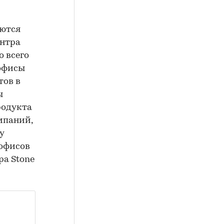
уются
ентра
о всего
 офисы
тов в
ы
родукта
мпаний,
у
 офисов
ра Stone