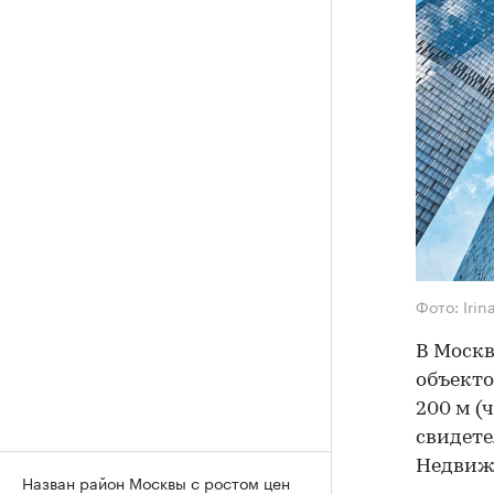
Фото: Iri
В Москв
объекто
200 м (
свидете
Недвиж
Назван район Москвы с ростом цен