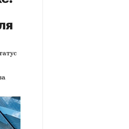
ля
татус
за