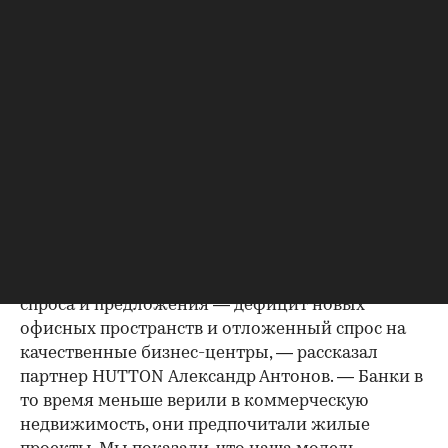
Урбанисты называют такой процесс
джентрификацией. На текущем этапе
существующие жилые корпуса и офисы самим
своим существованием привлекают новых
игроков, которые продолжают приходить сюда
для запуска новых проектов. При этом развитие
локации сочеталось со скепсисом банков в
плане выделения проектного финансирования
и нехваткой офисной составляющей.
«В Обручевском районе возникли ножницы
спроса и предложения — дефицит новых
офисных пространств и отложенный спрос на
качественные бизнес-центры, — рассказал
партнер HUTTON Александр Антонов. — Банки в
то время меньше верили в коммерческую
недвижимость, они предпочитали жилые