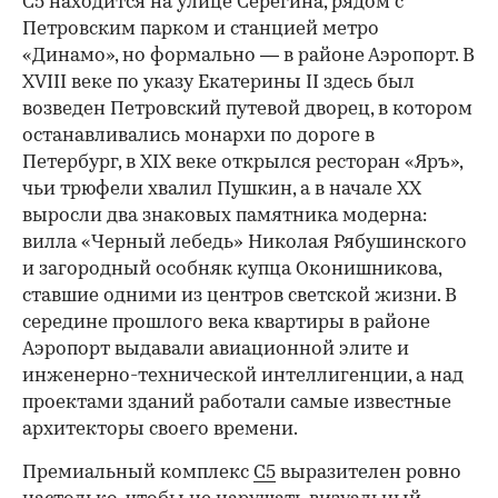
С5 находится на улице Серегина, рядом с
Петровским парком и станцией метро
«Динамо», но формально — в районе Аэропорт. В
XVIII веке по указу Екатерины II здесь был
возведен Петровский путевой дворец, в котором
останавливались монархи по дороге в
Петербург, в XIX веке открылся ресторан «Яръ»,
чьи трюфели хвалил Пушкин, а в начале XX
выросли два знаковых памятника модерна:
вилла «Черный лебедь» Николая Рябушинского
и загородный особняк купца Оконишникова,
ставшие одними из центров светской жизни. В
середине прошлого века квартиры в районе
Аэропорт выдавали авиационной элите и
инженерно-технической интеллигенции, а над
проектами зданий работали самые известные
архитекторы своего времени.
Премиальный комплекс
С5
выразителен ровно