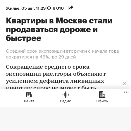
Жилье
⁠,
05 авг, 11:29
6 010
Квартиры в Москве стали
продаваться дороже и
быстрее
Средний срок экспозиции вторички с начала года
сократился на 46%, до 29 дней
Сокращение среднего срока
экспозиции риелторы объясняют
усилением дефицита ликвидных
квартир: спрос не может быть
удовлетворен в полной мере
Лента
Радио
Офисы