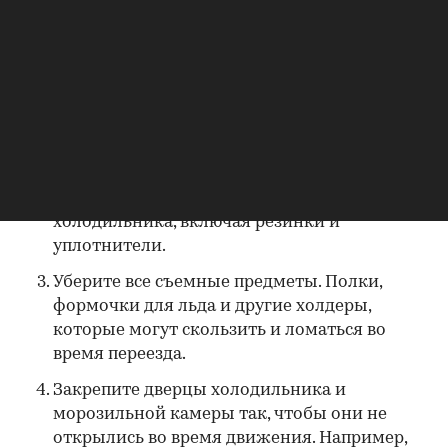
Дополнительно пригодятся услуги грузчиков и
специальная погрузочная платформа.
За несколько часов до транспортировки
отключите холодильник от сети. Сверните
шнур питания и приклейте его скотчем к
задней стенке.
Достаньте все продукты, помойте и
высушите внутренние поверхности
холодильника, включая резинки и
уплотнители.
Уберите все съемные предметы. Полки,
формочки для льда и другие холдеры,
которые могут скользить и ломаться во
время переезда.
Закрепите дверцы холодильника и
морозильной камеры так, чтобы они не
открылись во время движения. Например,