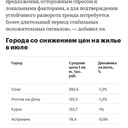
предложения, осторожным спросом и
локальными факторами, а для подтверждения
устойчивого разворота тренда потребуется
более длительный период стабильных
положительных сигналов», — добавил он.
Города со снижением цен на жилье
в июле
Город
Средняя
Динамика
цена 1 кв.
за июль,
м, тыс.
%
руб.
Сочи
292,4
-1,2%
Ростов-на-Дону
135,2
-1,2%
Курск
132,7
-1%
Астрахань
78,4
-0,9%