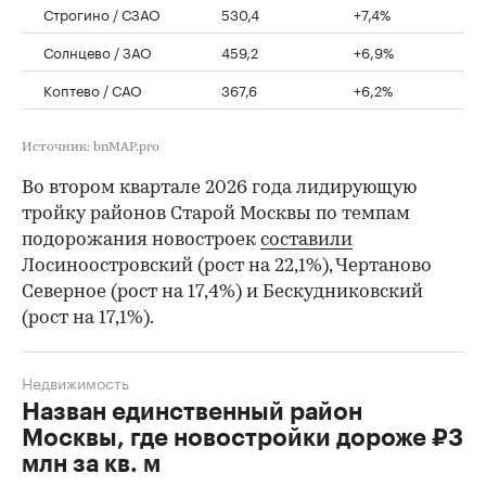
Строгино / СЗАО
530,4
+7,4%
Солнцево / ЗАО
459,2
+6,9%
Коптево / САО
367,6
+6,2%
Источник: bnMAP.pro
Во втором квартале 2026 года лидирующую
тройку районов Старой Москвы по темпам
подорожания новостроек
составили
Лосиноостровский (рост на 22,1%), Чертаново
Северное (рост на 17,4%) и Бескудниковский
(рост на 17,1%).
Недвижимость
Назван единственный район
Москвы, где новостройки дороже ₽3
млн за кв. м