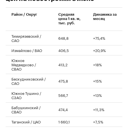
00:00
/
00:00
Район / Округ
Средняя
Динамика за
цена 1 кв. м,
месяц
тыс. руб.
Тимирязевский /
648,8
+75,4%
САО
Измайлово / ВАО
406,5
+20,9%
Южное
Медведково /
413,2
+18%
СВАО
Бескудниковский /
475,8
+15%
САО
Южное Тушино /
566,7
+13%
СЗАО
Бабушкинский /
474,4
+11,3%
СВАО
Таганский / ЦАО
1 660,1
+7,5%