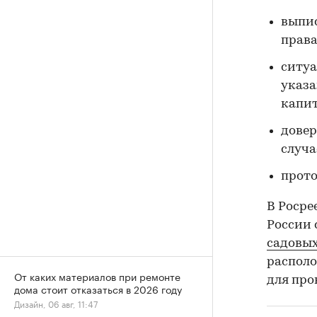
выпис
права
ситуа
указа
капит
довер
случа
прото
В Росре
России 
садовых
располо
От каких материалов при ремонте
для про
дома стоит отказаться в 2026 году
Дизайн, 06 авг, 11:47