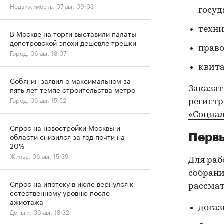
Недвижимость, 07 авг, 09:03
госуд
техни
В Москве на торги выставили палаты
допетровской эпохи дешевле трешки
право
Город, 06 авг, 18:07
квита
Собянин заявил о максимальном за
пять лет темпе строительства метро
Заказат
Город, 06 авг, 15:52
регистр
«Социа
Спрос на новостройки Москвы и
области снизился за год почти на
Первы
20%
Жилье, 06 авг, 15:39
Для раб
собрани
Спрос на ипотеку в июле вернулся к
рассма
естественному уровню после
ажиотажа
дога
Деньги, 06 авг, 13:32