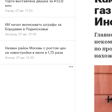
торги выставлена двушка за ₽32,6
млн
газ
Город, 07 авг, 17:20
Ин
ИИ начал выписывать штрафы за
борщевик в Подмосковье
Загород, 07 авг, 15:30
Главн
неком
Назван район Москвы с ростом цен
по пр
на новостройки в июле в 1,75 раза
нахож
Жилье, 07 авг, 13:55