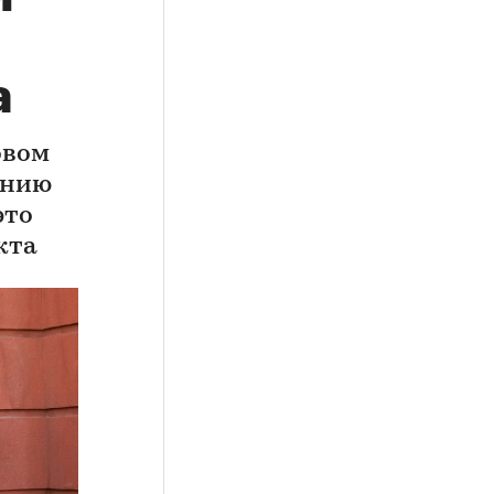
а
овом
ению
это
кта