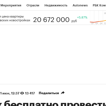
Мероприятия
Отрасли
Недвижимость
Autonews
РБК Ком
20 672 000
 цена квартиры
 РБК
РБК Образование
РБК Курсы
РБК Life
+5.87%
Тренды
Виз
вских новостройках
руб
ь
Крипто
РБК Бизнес-среда
Дискуссионный клуб
Исследо
зета
Спецпроекты СПб
Конференции СПб
Спецпроекты
кономика
Бизнес
Технологии и медиа
Финансы
Рынок на
(+90,76%)
(+34,79%)
5 450
АФК «Система» ₽12
Купить
К
 ПСБ к 29.07.27
прогноз БКС к 15.07.27
Поделиться
11 июн, 12:37
13 417
к бесплатно провест