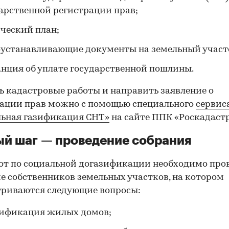
арственной регистрации прав;
ческий план;
00:00
/
00:00
устанавливающие документы на земельный участ
нция об уплате государственной пошлины.
ь кадастровые работы и направить заявление о
ации прав можно с помощью специального
сервис
льная газификация СНТ»
на сайте ППК «Роскадастр
й шаг — проведение собрания
от по социальной догазификации необходимо про
е собственников земельных участков, на котором
триваются следующие вопросы:
зификация жилых домов;