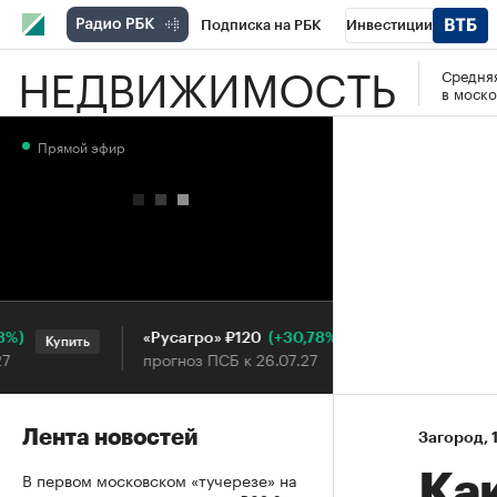
Подписка на РБК
Инвестиции
НЕДВИЖИМОСТЬ
Средняя
РБК Вино
Спорт
Школа управления
в моско
Национальные проекты
Город
Стил
Прямой эфир
Кредитные рейтинги
Франшизы
Га
Проверка контрагентов
Политика
Э
(+30,78%)
«Русагро» ₽120
Ozon ₽
Купить
Купить
прогноз ПСБ к 26.07.27
прогноз
Лента новостей
Загород
⁠,
В первом московском «тучерезе» на
Ка