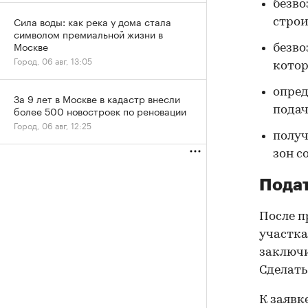
безво
Сила воды: как река у дома стала
строи
символом премиальной жизни в
Москве
безво
Город, 06 авг, 13:05
кото
опред
За 9 лет в Москве в кадастр внесли
более 500 новостроек по реновации
подач
Город, 06 авг, 12:25
получ
зон с
Подат
После п
участка
заключи
Сделать
К заявк