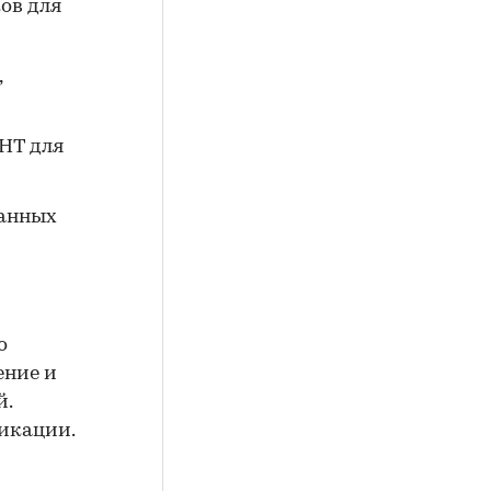
ов для
,
СНТ для
ранных
о
ение и
й.
фикации.