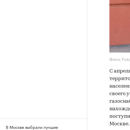
Фото: Fot
С апрел
террито
населен
своего 
газосн
нахожде
поступи
Москве.
В Москве выбрали лучшие