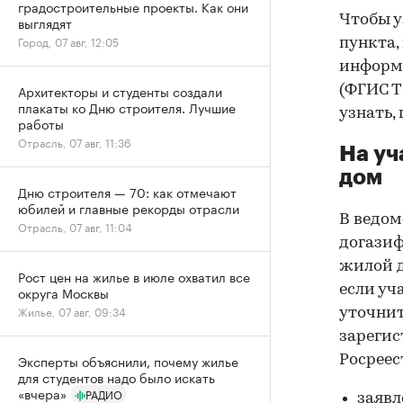
градостроительные проекты. Как они
Чтобы у
выглядят
Город, 07 авг, 12:05
пункта,
информ
Архитекторы и студенты создали
(ФГИС Т
плакаты ко Дню строителя. Лучшие
узнать,
работы
Отрасль, 07 авг, 11:36
На уч
дом
Дню строителя — 70: как отмечают
юбилей и главные рекорды отрасли
В ведом
Отрасль, 07 авг, 11:04
догазиф
жилой д
Рост цен на жилье в июле охватил все
если уч
округа Москвы
Жилье, 07 авг, 09:34
уточнит
зарегис
Эксперты объяснили, почему жилье
Росреес
для студентов надо было искать
«вчера»
РАДИО
заявл