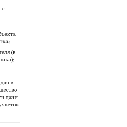
 о
бъекта
тка;
еля (в
ника);
дач в
щество
эти дачи
участок