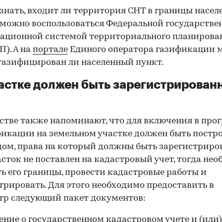
знать, входит ли территория СНТ в границы насел
 можно воспользоваться Федеральной государстве
ационной системой территориального планирова
П). А на
портале
Единого оператора газификации 
 газифицирован ли населенный пункт.
астке должен быть зарегистрирован
стве также напоминают, что для включения в про
икации на земельном участке должен быть постр
ом, права на который должны быть зарегистриров
асток не поставлен на кадастровый учет, тогда не
ь его границы, провести кадастровые работы и
трировать. Для этого необходимо предоставить в
тр следующий пакет документов:
ение о государственном кадастровом учете и (или)