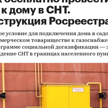
 к дому в СНТ.
струкция Росреестр
ое условие для подключения дома в сад
мерческом товариществе к газоснабж
ограмме социальной догазификации — 
дение СНТ в границах населенного пун