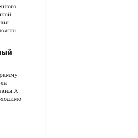
енного
нной
ния
можно
ный
грамму
оен
аны. А
обходимо