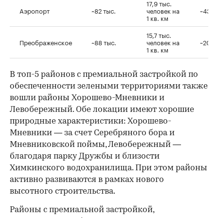
17,9 тыс.
Аэропорт
~82 тыс.
человек на
~43–4
1 кв. км
15,7 тыс.
Преображенское
~88 тыс.
человек на
~20–2
1 кв. км
В топ-5 районов с премиальной застройкой по
обеспеченности зелеными территориями также
вошли районы Хорошево-Мневники и
Левобережный. Обе локации имеют хорошие
природные характеристики: Хорошево-
Мневники — за счет Серебряного бора и
Мневниковской поймы, Левобережный —
благодаря парку Дружбы и близости
Химкинского водохранилища. При этом районы
активно развиваются в рамках нового
высотного строительства.
Районы с премиальной застройкой,