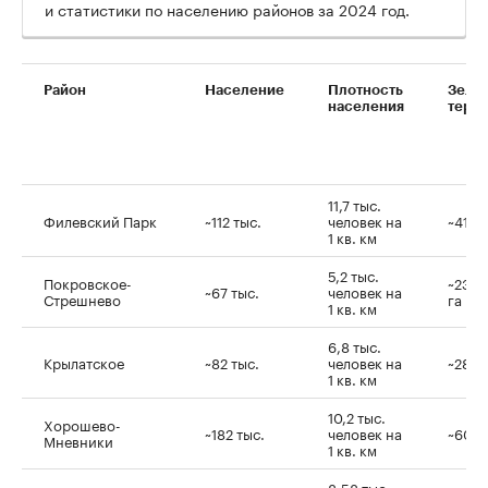
и статистики по населению районов за 2024 год.
Район
Население
Плотность
Зеле
населения
терр
11,7 тыс.
Филевский Парк
~112 тыс.
человек на
~417 г
1 кв. км
5,2 тыс.
Покровское-
~230
~67 тыс.
человек на
Стрешнево
га
1 кв. км
6,8 тыс.
Крылатское
~82 тыс.
человек на
~281 г
1 кв. км
10,2 тыс.
Хорошево-
~182 тыс.
человек на
~600 
Мневники
1 кв. км
8,58 тыс.