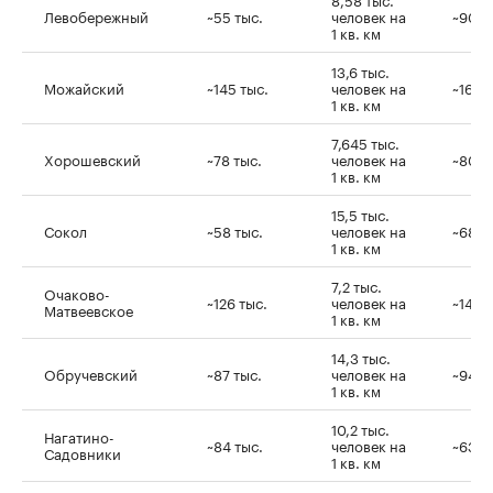
Левобережный
~55 тыс.
человек на
~90–1
1 кв. км
13,6 тыс.
Можайский
~145 тыс.
человек на
~160–
1 кв. км
7,645 тыс.
Хорошевский
~78 тыс.
человек на
~80–1
1 кв. км
15,5 тыс.
Сокол
~58 тыс.
человек на
~68,9
1 кв. км
7,2 тыс.
Очаково-
~126 тыс.
человек на
~143 г
Матвеевское
1 кв. км
14,3 тыс.
Обручевский
~87 тыс.
человек на
~94 г
1 кв. км
10,2 тыс.
Нагатино-
~84 тыс.
человек на
~63 г
Садовники
1 кв. км