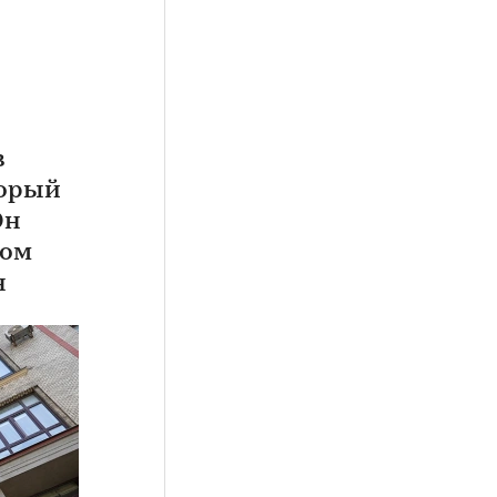
в
торый
Он
дом
н