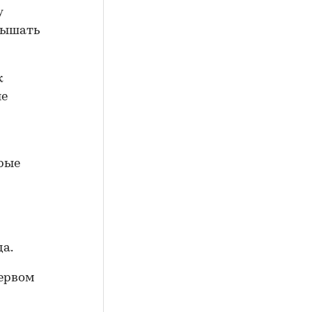
у
вышать
к
ые
рые
да.
ервом