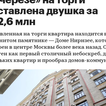
черезе» на торги
ставлена двушка за
2,6 млн
вленная на торги квартира находится 
нитом памятнике — Доме Нирнзее, ко
оен в центре Москвы более века назад. 
тен как первый столичный небоскреб, 
ьких квартир и прообраз домов-комму