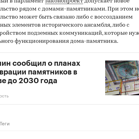
ный в парламент
законопроект
допускает новое
льство рядом с домами-памятниками. При этом н
льство может быть связано либо с воссозданием
00:00
/
00:00
ных элементов исторического ансамбля, либо с
тройством подземных коммуникаций, которые ну
ьного функционирования дома-памятника.
ин сообщил о планах
врации памятников в
е до 2030 года
ость
Теги