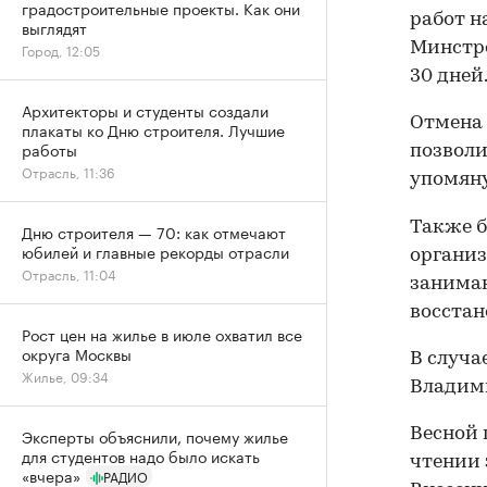
градостроительные проекты. Как они
работ н
выглядят
Минстро
Город, 12:05
30 дней
Архитекторы и студенты создали
Отмена 
плакаты ко Дню строителя. Лучшие
работы
позволи
Отрасль, 11:36
упомяну
Также 
Дню строителя — 70: как отмечают
юбилей и главные рекорды отрасли
органи
Отрасль, 11:04
занимаю
восстан
Рост цен на жилье в июле охватил все
округа Москвы
В случа
Жилье, 09:34
Владими
Весной 
Эксперты объяснили, почему жилье
для студентов надо было искать
чтении 
«вчера»
РАДИО