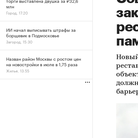
торги выставлена двушка за ₽32,6
млн
за
Город, 17:20
ре
ИИ начал выписывать штрафы за
борщевик в Подмосковье
па
Загород, 15:30
Новый
Назван район Москвы с ростом цен
на новостройки в июле в 1,75 раза
реста
Жилье, 13:55
объек
должн
барье