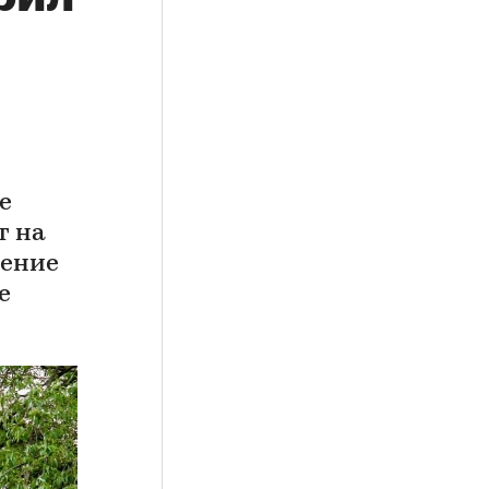
е
т на
дение
е