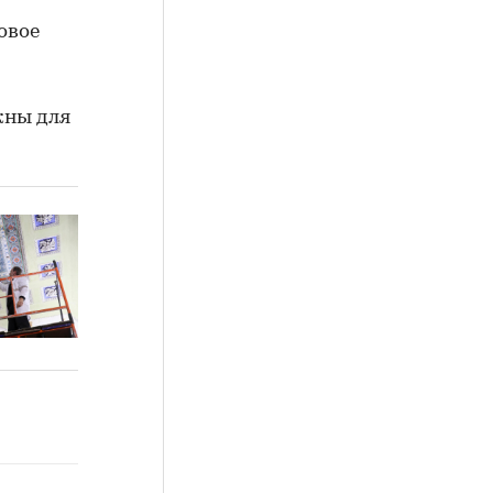
овое
жны для