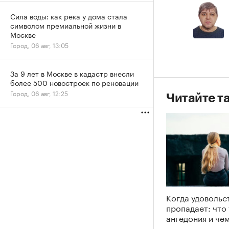
Сила воды: как река у дома стала
символом премиальной жизни в
Москве
Город, 06 авг, 13:05
За 9 лет в Москве в кадастр внесли
более 500 новостроек по реновации
Город, 06 авг, 12:25
Читайте т
Когда удовольс
пропадает: что
ангедония и че