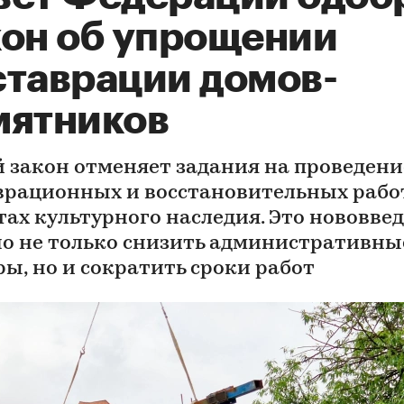
кон об упрощении
ставрации домов-
мятников
 закон отменяет задания на проведени
врационных и восстановительных рабо
тах культурного наследия. Это нововве
о не только снизить административны
ры, но и сократить сроки работ