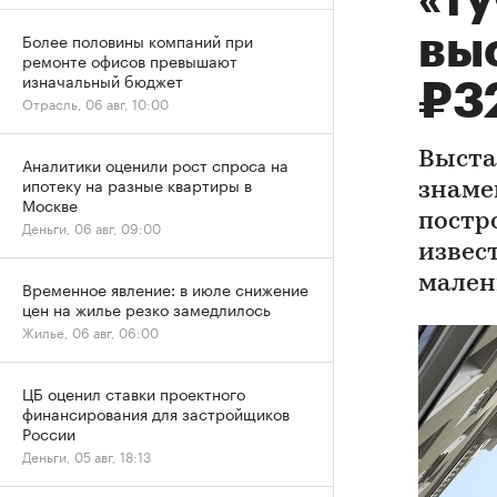
«ту
вы
Более половины компаний при
ремонте офисов превышают
изначальный бюджет
₽3
Отрасль, 06 авг, 10:00
Выста
Аналитики оценили рост спроса на
ипотеку на разные квартиры в
знаме
Москве
постр
Деньги, 06 авг, 09:00
извес
мален
Временное явление: в июле снижение
цен на жилье резко замедлилось
Жилье, 06 авг, 06:00
ЦБ оценил ставки проектного
финансирования для застройщиков
России
Деньги, 05 авг, 18:13