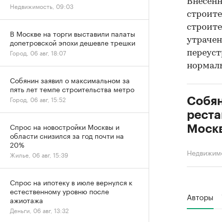
Внесен
Недвижимость, 09:03
строите
строите
В Москве на торги выставили палаты
утрачен
допетровской эпохи дешевле трешки
Город, 06 авг, 18:07
переус
нормал
Собянин заявил о максимальном за
пять лет темпе строительства метро
Город, 06 авг, 15:52
Собян
реста
Спрос на новостройки Москвы и
Москв
области снизился за год почти на
20%
Недвижим
Жилье, 06 авг, 15:39
Спрос на ипотеку в июле вернулся к
естественному уровню после
Авторы
ажиотажа
Деньги, 06 авг, 13:32