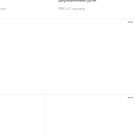
нии
РБК и Старквуд