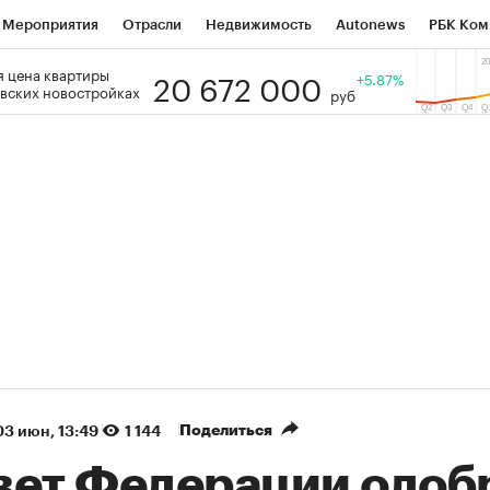
Мероприятия
Отрасли
Недвижимость
Autonews
РБК Ком
20 672 000
 цена квартиры
 РБК
РБК Образование
РБК Курсы
РБК Life
+5.87%
Тренды
Виз
вских новостройках
руб
ь
Крипто
РБК Бизнес-среда
Дискуссионный клуб
Исследо
зета
Спецпроекты СПб
Конференции СПб
Спецпроекты
кономика
Бизнес
Технологии и медиа
Финансы
Рынок на
(+88,26%)
(+33,01%)
 ₽5 450
АФК «Система» ₽12
Купить
оз ПСБ к 29.07.27
прогноз БКС к 15.07.27
Поделиться
03 июн, 13:49
1 144
вет Федерации одоб