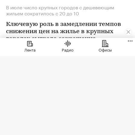
В июле число крупных городов с дешевеющим
жильем сократилось с 20 до 10
Ключевую роль в замедлении темпов
снижения цен на жилье в крупных
городах сыграло сокращение
предложения. В условиях
Лента
Радио
Офисы
сохраняющейся неопределенности
собственники отложили сделки. Еще
одна причина тренда — оживление
спроса