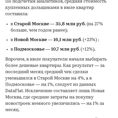
По подсчетам аналитиков, средняя стоимость
купленных дольщиками в июле квартир
составила:
в
Старой Москве
—
35,8 млн руб.
(на 27%
больше, чем годом ранее);
в
Новой Москве
—
16,1 млн руб
. (+23%)
;
в
Подмосковье
—
10,7 млн руб
. (+12%)
.
Впрочем, в июле покупатели начали выбирать
более дешевые квартиры. Как результат — за
последний месяц средний чек сделки
уменьшился в Старой Москве на 4%, а в
Подмосковье — на 1%, следует из данных
DataFlat. Исключение составляет лишь Новая
Москва, где средние затраты на покупку
новостроек немного увеличились — на 1% за
месяц.