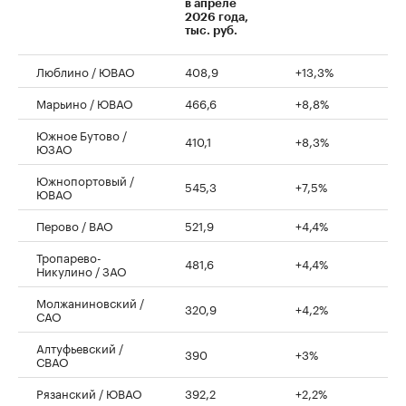
в апреле
2026 года,
тыс. руб.
Люблино / ЮВАО
408,9
+13,3%
Марьино / ЮВАО
466,6
+8,8%
Южное Бутово /
410,1
+8,3%
ЮЗАО
Южнопортовый /
545,3
+7,5%
ЮВАО
Перово / ВАО
521,9
+4,4%
Тропарево-
481,6
+4,4%
Никулино / ЗАО
Молжаниновский /
320,9
+4,2%
САО
Алтуфьевский /
390
+3%
СВАО
Рязанский / ЮВАО
392,2
+2,2%