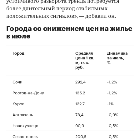
устойчивого разворота тренда потребуется
более длительный период стабильных
положительных сигналов», — добавил он.
Города со снижением цен на жилье
в июле
Город
Средняя
Динамика
цена 1 кв.
за июль,
м, тыс.
%
руб.
Сочи
292,4
-1,2%
Ростов-на-Дону
135,2
-1,2%
Курск
132,7
-1%
Астрахань
78,4
-0,9%
Новокузнецк
90,9
-0,5%
Севастополь
200,6
-0,5%