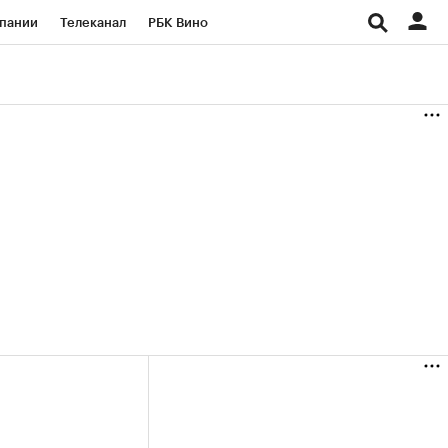
пании
Телеканал
РБК Вино
ациональные проекты
Город
аншизы
Газета
ка
Бизнес