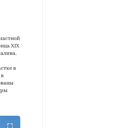
 частной
онца XIX
алива.
астке в
 в
ованы
тры