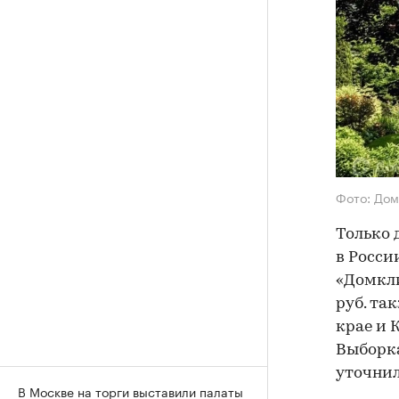
Фото: Дом
Только 
в Росси
«Домкли
руб. та
крае и 
Выборка
уточнил
В Москве на торги выставили палаты