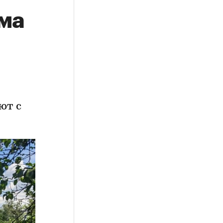
ма
ют с