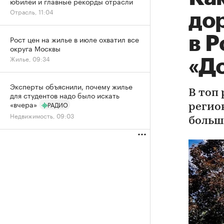
юбилей и главные рекорды отрасли
Отрасль, 11:04
до
в Р
Рост цен на жилье в июле охватил все
округа Москвы
Жилье, 09:34
«Д
Эксперты объяснили, почему жилье
В топ
для студентов надо было искать
«вчера»
РАДИО
регио
Недвижимость, 09:03
больш