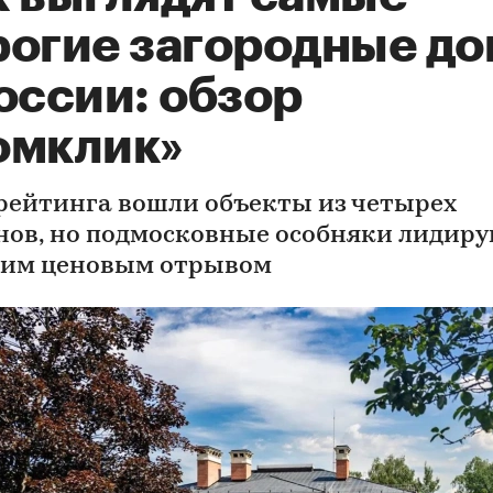
рогие загородные до
оссии: обзор
омклик»
 рейтинга вошли объекты из четырех
нов, но подмосковные особняки лидиру
им ценовым отрывом