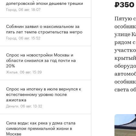
допетровской эпохи дешевле трешки
₽350 
Город, 06 авг, 18:07
Пятую с
Собянин заявил о максимальном за
особняк
пять лет темпе строительства метро
улице К
Город, 06 авг, 15:52
рядом с
участко
Спрос на новостройки Москвы и
крытый 
области снизился за год почти на
20%
оборудо
Жилье, 06 авг, 15:39
автомоб
особняк
Спрос на ипотеку в июле вернулся к
света о
естественному уровню после
ажиотажа
Деньги, 06 авг, 13:32
Сила воды: как река у дома стала
символом премиальной жизни в
Москве