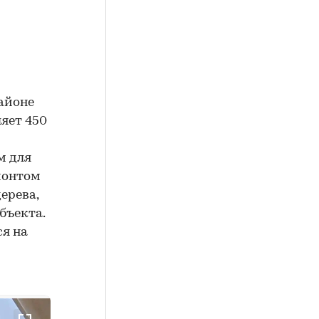
айоне
яет 450
м для
монтом
ерева,
бъекта.
ся на