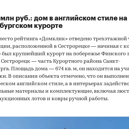
млн руб.: дом в английском стиле на
бургском курорте
место рейтинга «Домклик» отведено трехэтажной
ции, расположенной в Сестрорецке — начиная с к
о был крупнейший курорт на побережье Финского з
 Сестрорецк — часть Курортного района Санкт-
рга. Площадь дома — 674 кв. м, он находится на уч
тки. В описании объекта отмечено, что он выполнен
еском английском стиле, а в интерьерах задейств
льные материалы и комплектующие, включая люс
аукционных лотов и ковры ручной работы.