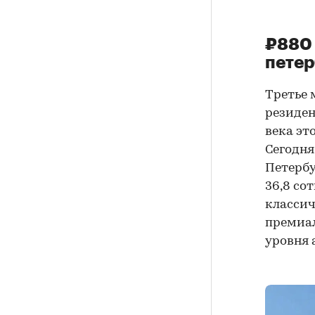
₽880 
петер
Третье 
резиден
века эт
Сегодня
Петербу
36,8 со
классич
премиа
уровня 