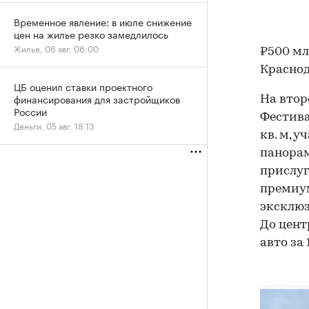
Временное явление: в июле снижение
цен на жилье резко замедлилось
Жилье, 06 авг, 06:00
₽500 мл
Красно
ЦБ оценил ставки проектного
финансирования для застройщиков
На втор
России
Фестива
Деньги, 05 авг, 18:13
кв. м, у
панорам
прислуг
премиум
эксклюз
До цент
авто за 