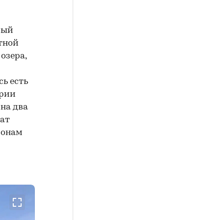
вый
тной
озера,
сь есть
ории
 на два
нат
ронам