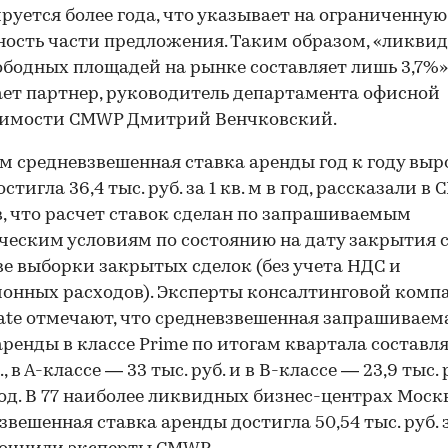
руется более года, что указывает на ограниченную
ость части предложения. Таким образом, «ликви
ободных площадей на рынке составляет лишь 3,7%»
ет партнер, руководитель департамента офисной
имости CMWP Дмитрий Венчковский.
м средневзвешенная ставка аренды год к году выр
стигла 36,4 тыс. руб. за 1 кв. м в год, рассказали в
, что расчет ставок сделан по запрашиваемым
еским условиям по состоянию на дату закрытия 
ве выборки закрытых сделок (без учета НДС и
онных расходов). Эксперты консалтинговой комп
tate отмечают, что средневзвешенная запрашиваем
аренды в классе Prime по итогам квартала составля
., в А-классе — 33 тыс. руб. и в В-классе — 23,9 тыс. р
 год. В 77 наиболее ликвидных бизнес-центрах Мос
звешенная ставка аренды достигла 50,54 тыс. руб. за