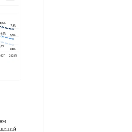
ъем
ещений