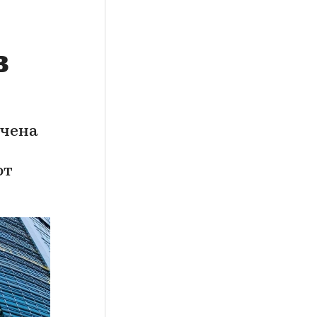
в
очена
ют