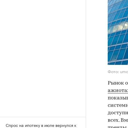
Фото: umc
Рынок 
ажиотаж
показыв
системн
доступн
всех. В
Спрос на ипотеку в июле вернулся к
тренды 