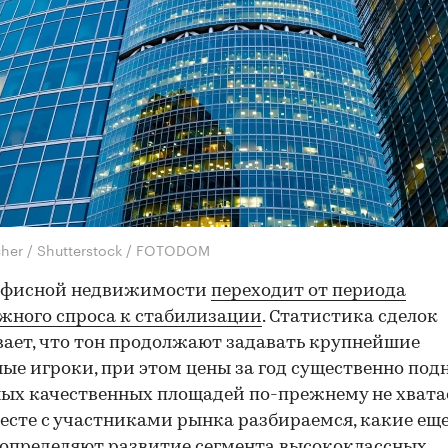
her / Shutterstock / FOTODOM
офисной недвижимости
переходит от периода
ного спроса к стабилизации
. Статистика сделок
ает, что тон продолжают задавать крупнейшие
ые игроки, при этом цены за год существенно подн
ых качественных площадей по-прежнему не хвата
месте с участниками рынка разбираемся, какие ещ
определяют развитие сегмента высококлассных