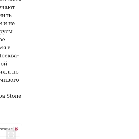
мечают
нить
 и не
ируем
ое
мя в
Москва-
вой
я, а по
йчивого
ра Stone