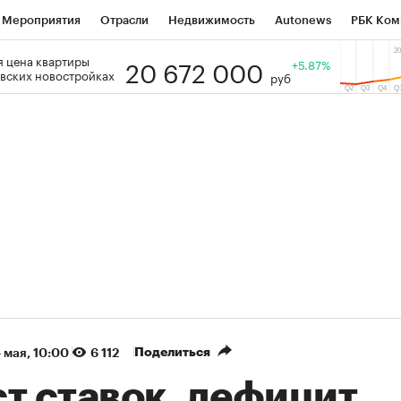
Мероприятия
Отрасли
Недвижимость
Autonews
РБК Ком
20 672 000
 цена квартиры
 РБК
РБК Образование
РБК Курсы
РБК Life
+5.87%
Тренды
Виз
вских новостройках
руб
ь
Крипто
РБК Бизнес-среда
Дискуссионный клуб
Исследо
зета
Спецпроекты СПб
Конференции СПб
Спецпроекты
кономика
Бизнес
Технологии и медиа
Финансы
Рынок на
(+87,7%)
(+30,34%)
 ₽5 450
АФК «Система» ₽12
Купить
оз ПСБ к 29.07.27
прогноз БКС к 15.07.27
Поделиться
4 мая, 10:00
6 112
т ставок, дефицит