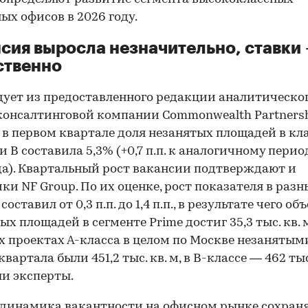
ых офисов в 2026 году.
сия выросла незначительно, ставки
ственно
дует из предоставленного редакции аналитическо
консалтинговой компании Commonwealth Partners
 в первом квартале доля незанятых площадей в кл
 и B составила 5,3% (+0,7 п.п. к аналогичному перио
да). Квартальный рост вакансии подтверждают и
ки NF Group. По их оценке, рост показателя в разн
составил от 0,3 п.п. до 1,4 п.п., в результате чего об
ых площадей в сегменте Prime достиг 35,3 тыс. кв. м
 проектах А-класса в целом по Москве незанятым
вартала были 451,2 тыс. кв. м, в В-классе — 462 тыс.
и эксперты.
динамика вакантности на офисном рынке сохраня