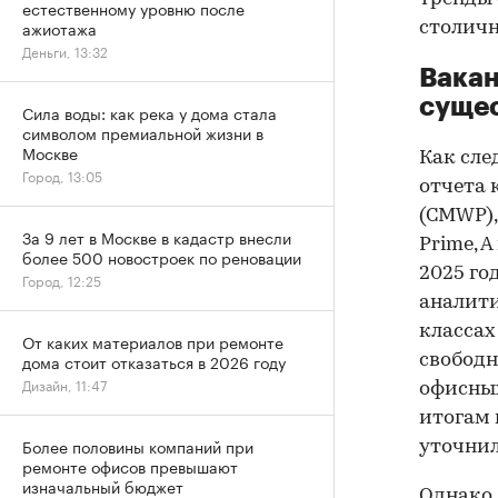
естественному уровню после
ажиотажа
столичн
Деньги, 13:32
Вакан
суще
Сила воды: как река у дома стала
символом премиальной жизни в
Москве
Как сле
Город, 13:05
отчета 
(CMWP),
За 9 лет в Москве в кадастр внесли
Prime, A
более 500 новостроек по реновации
2025 го
Город, 12:25
аналити
классах 
От каких материалов при ремонте
дома стоит отказаться в 2026 году
свободн
Дизайн, 11:47
офисных
итогам к
Более половины компаний при
уточнил
ремонте офисов превышают
изначальный бюджет
Однако 