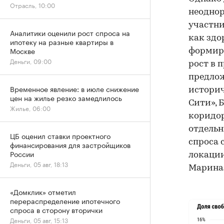
Отрасль, 10:00
неоднор
участни
Аналитики оценили рост спроса на
как здо
ипотеку на разные квартиры в
Москве
формиру
Деньги, 09:00
рост в 
предлож
Временное явление: в июле снижение
историч
цен на жилье резко замедлилось
Сити», 
Жилье, 06:00
коридор
отдельн
ЦБ оценил ставки проектного
спроса 
финансирования для застройщиков
России
локации
Деньги, 05 авг, 18:13
Марина
«Домклик» отметил
перераспределение ипотечного
спроса в сторону вторички
Деньги, 05 авг, 15:13