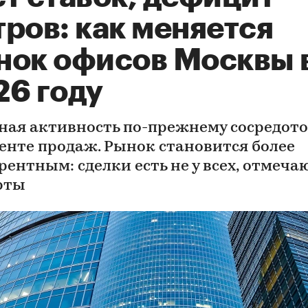
ров: как меняется
нок офисов Москвы 
26 году
ная активность по-прежнему сосредот
менте продаж. Рынок становится более
рентным: сделки есть не у всех, отмеча
рты