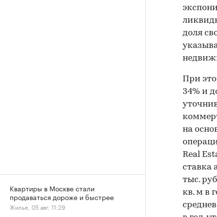
экспони
ликвидн
доля св
указыва
недвиж
При это
34% и до
уточнив
коммерч
на осно
операци
Real Es
ставка 
тыс. руб
Квартиры в Москве стали
кв. м в
продаваться дороже и быстрее
среднев
Жилье, 05 авг, 11:29