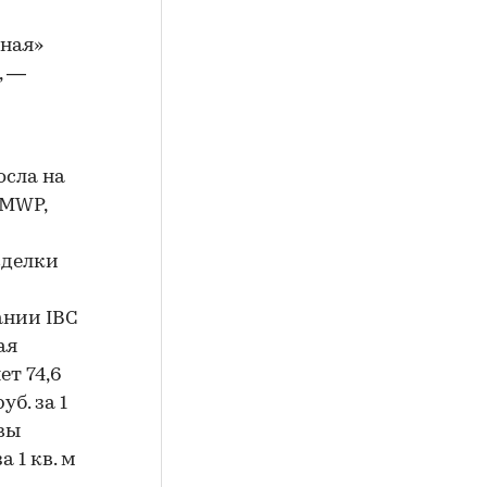
дная»
, —
осла на
 CMWP,
сделки
ании IBC
ая
ет 74,6
уб. за 1
квы
 1 кв. м