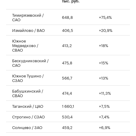
тыс. руб.
Тимирязевский /
648,8
+75,4%
САО
Измайлово / ВАО
406,5
+20,9%
Южное
Медведково /
413,2
+18%
СВАО
Бескудниковский /
475,8
+15%
САО
Южное Тушино /
566,7
+13%
СЗАО
Бабушкинский /
474,4
+11,3%
СВАО
Таганский / ЦАО
1 660,1
+7,5%
Строгино / СЗАО
530,4
+7,4%
Солнцево / ЗАО
459,2
+6,9%