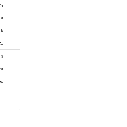
7%
5%
3%
6%
4%
2%
1%