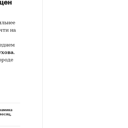
 цен
ильнее
чти на
реднем
ухова
.
ороде
намика
месяц,