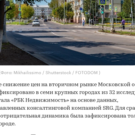
(Фото: Mikhailissimo / Shutterstock / FOTODOM )
е снижение цен на вторичном рынке Московской 
фиксировано в семи крупных городах из 32 иссле
ала «РБК Недвижимость» на основе данных,
авленных консалтинговой компанией SRG. Для сра
 отрицательная динамика была зафиксирована то
ороде.