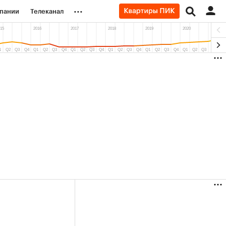
...
пании
Телеканал
ионеры
вания
личной валюты
(+31,87%)
АФК «Система» ₽12
«Севе
Купить
Купить
прогноз БКС к 15.07.27
прогно