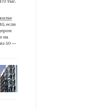
170 тыс.
 жилье
RG, если
идером
о на
 из 50 —