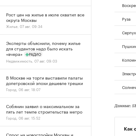
Воскре
Рост цен на жилье в июле охватил все
Руза
округа Москвы
Жилье, 07 авг, 09:34
Серпух
Эксперты объяснили, почему жилье
Пушки
для студентов надо было искать
«вчера»
РАДИО
Колом
Недвижимость, 07 авг, 09:03
Электр
В Москве на торги выставили палаты
допетровской эпохи дешевле трешки
Солнеч
Город, 06 авг, 18:07
Собянин заявил о максимальном за
Данные: S
пять лет темпе строительства метро
Город, 06 авг, 15:52
Как 
Спрос на новостройки Москвы и