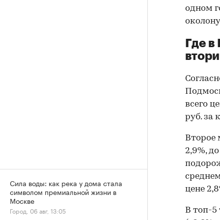
одном 
околону
Где в
втори
Согласн
Подмоск
всего ц
руб. за
Второе 
2,9%, до
подоро
среднем
Сила воды: как река у дома стала
цене 2,8
символом премиальной жизни в
Москве
В топ-5
Город, 06 авг, 13:05