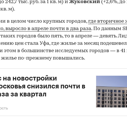
о 242,7 тыс. руб. за 1 кв. м) и
Жуковский
(+2,6%, до 
 кв. м).
ии в целом число крупных городов,
где вторичное
о, выросло в апреле почти в два раза
. По данным S
 таких городов было пять, то в апреле — девять. Л
ению цен стала Уфа, где жилье за месяц подешевел
ри этом в большинстве исследуемых городов — в 41
 жилье по-прежнему повышались.
 на новостройки
сковья снизился почти в
аза за квартал
ость