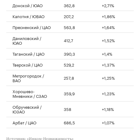
Донской / ЮАО
362,8
+2,71%
Капотня / ЮВАО
207,2
+1,86%
Пресненский / ЦАО
563,8
+1,64%
Даниловский /
412,7
+1,52%
ЮАО
Таганский / ЦАО
390,3
+1,4%
Тверской / ЦАО
529,2
+1,37%
Метрогородок /
257,8
+1,25%
ВАО
Хорошево-
359,9
+1,23%
Мневники / СЗАО
Обручевский /
358
+1,18%
ЮЗАО
Арбат / ЦАО
686,5
+1,07%
Источник: «Инком-Недвижимость»