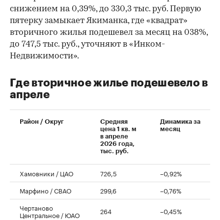
снижением на 0,39%, до 330,3 тыс. руб. Первую
пятерку замыкает Якиманка, где «квадрат»
вторичного жилья подешевел за месяц на 038%,
до 747,5 тыс. руб., уточняют в «Инком-
Недвижимости».
Где вторичное жилье подешевело в
апреле
Район / Округ
Средняя
Динамика за
цена 1 кв. м
месяц
в апреле
2026 года,
тыс. руб.
Хамовники / ЦАО
726,5
–0,92%
Марфино / СВАО
299,6
–0,76%
Чертаново
264
–0,45%
Центральное / ЮАО