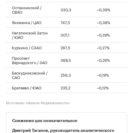
Останкинский /
330,3
–0,39%
СВАО
Якиманка / ЦАО
747,5
–0,38%
Нагатинский Затон
307,1
–0,29%
/ ЮАО
Куркино / СЗАО
287,5
–0,27%
Проспект
369,5
–0,26%
Вернадского / ЗАО
Бескудниковский /
256,3
–0,19%
САО
Братеево / ЮАО
235,2
–0,12%
Источник: «Инком-Недвижимость»
Снижение цен незначительное
Дмитрий Таганов, руководитель аналитического