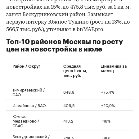
новостройках на 15%, до 475,8 тыс. руб. за 1 кв. м,
занял Бескудниковский район. Замыкает
первую пятерку Южное Тушино (рост на 13%, до
566,7 тыс. руб.), уточняют в bnMAP.pro.
Топ-10 районов Москвы по росту
цен на новостройки в июле
00:00
/
00:00
Район / Округ
Средняя
Динамика за
цена 1 кв. м,
месяц
тыс. руб.
Тимирязевский /
648,8
+75,4%
САО
Измайлово / ВАО
406,5
+20,9%
Южное
Медведково /
413,2
+18%
СВАО
Бескудниковский /
475,8
+15%