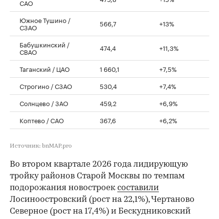
САО
Южное Тушино /
566,7
+13%
СЗАО
Бабушкинский /
474,4
+11,3%
СВАО
Таганский / ЦАО
1 660,1
+7,5%
Строгино / СЗАО
530,4
+7,4%
Солнцево / ЗАО
459,2
+6,9%
Коптево / САО
367,6
+6,2%
Источник: bnMAP.pro
Во втором квартале 2026 года лидирующую
тройку районов Старой Москвы по темпам
подорожания новостроек
составили
Лосиноостровский (рост на 22,1%), Чертаново
Северное (рост на 17,4%) и Бескудниковский