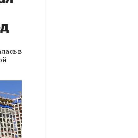
од
лась в
ой