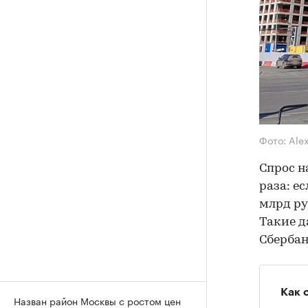
Фото: Ale
Спрос н
раза: е
млрд ру
Такие д
Сбербан
Как 
Назван район Москвы с ростом цен