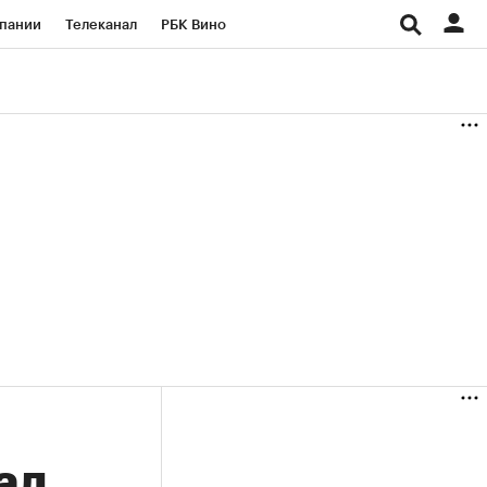
пании
Телеканал
РБК Вино
ациональные проекты
Город
аншизы
Газета
ка
Бизнес
ал