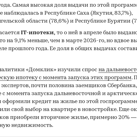
года. Самая высокая доля выдачи по этой программ
е наблюдалась в Республике Саха (Якутия, 83,7%),
гельской области (78,6%) и Республике Бурятии (7
асается
IT-ипотеки,
то о ней в апреле было выдан
Это на 9,1% меньше, чем в марте 2026-го, но вдвое в
еле прошлого года. Ее доля в общих выдачах состав
налитики «Домклик» изучили спрос
на дальневос
скую ипотеку с момента запуска этих программ
. 
экспертов, почти половина заемщиков Сбербанка,
 с момента запуска дальневосточной и арктическ
 оформили кредит на жилье по этой госпрограмме
или свой выбор на квартире в новостройке. Еще о
ов приобрели вторичное жилье, примерно 20% —
дную недвижимость.