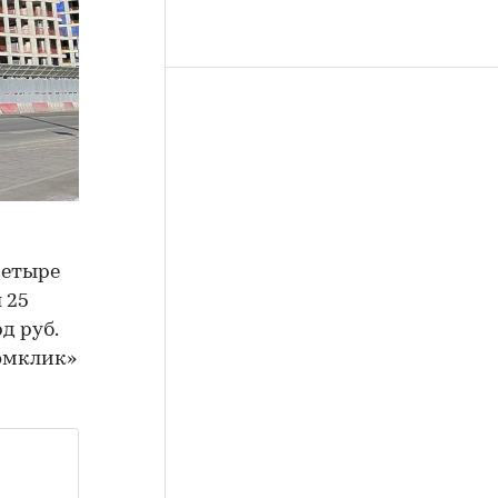
четыре
 25
д руб.
омклик»