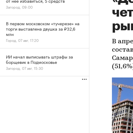
от нее избавиться, 5 средств
Загород, 09:00
че
ры
В первом московском «тучерезе» на
торги выставлена двушка за ₽32,6
млн
Город, 07 авг, 17:20
В апр
соста
ИИ начал выписывать штрафы за
Самар
борщевик в Подмосковье
(51,6%
Загород, 07 авг, 15:30