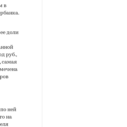
м в
рбанка.
ее доли
анной
д руб.,
, самая
тмечена
еров
 по ней
то на
реля