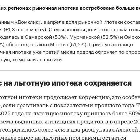
ких регионах рыночная ипотека востребована больше в
анным «Домклик», в апреле доля рыночной ипотеки соста
 (+1,3 п.п. к марту). Самая высокая доля этого показател
юдалась в Самарской (53%), Мурманской (52,5%) и Омск
6%) областях, а также Москве (51,2%). Причем в столице
чная ипотека уже третий месяц подряд обгоняет по спро
тную, отметили аналитики.
 на льготную ипотека сохраняется
готной ипотеки продолжает коррекцию, это особе
, если сравнивать с показателями прошлого года. Т
2025 года на льготную ипотеку пришлось более 80%
бъема выданных жилищных кредитов, а в апреле 20
я сократилась более чем в два раза, указал Алексей
 менее спрос на льготные программы остается