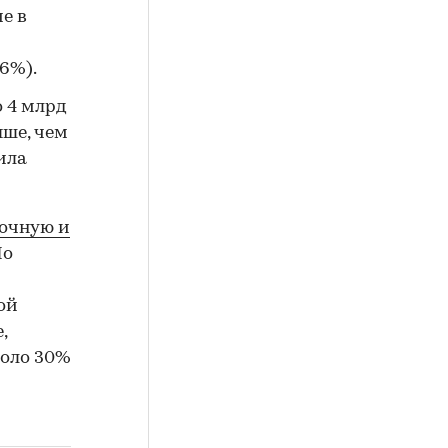
е в
6%).
о 4 млрд
ыше, чем
ила
точную и
По
ой
,
коло 30%