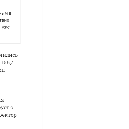
ным в
твие
 уже
ичились
156,7
ки
мя
ует с
ректор