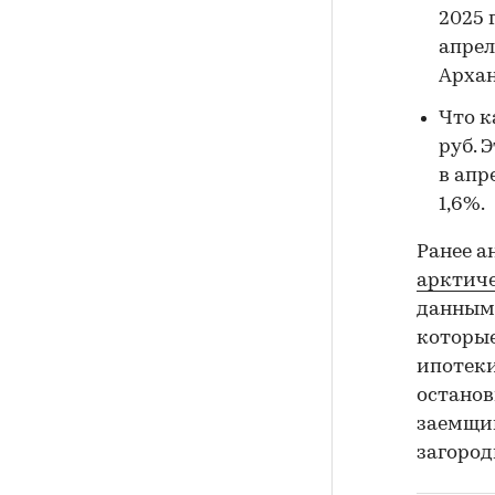
2025 
апрел
Архан
Что к
руб. 
в апр
1,6%.
Ранее а
арктиче
данным 
которые
ипотеки
останов
заемщик
загоро