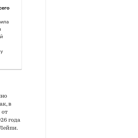
сего
вила
я
ой
су
нно
ак, в
 от
26 года
 Лейпи.