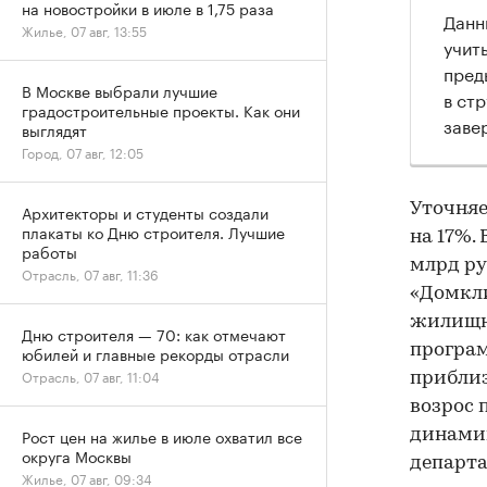
на новостройки в июле в 1,75 раза
Данн
Жилье, 07 авг, 13:55
учит
пред
В Москве выбрали лучшие
в ст
градостроительные проекты. Как они
заве
выглядят
Город, 07 авг, 12:05
Уточняе
Архитекторы и студенты создали
плакаты ко Дню строителя. Лучшие
на 17%.
работы
млрд ру
Отрасль, 07 авг, 11:36
«Домкли
жилищно
Дню строителя — 70: как отмечают
програм
юбилей и главные рекорды отрасли
Отрасль, 07 авг, 11:04
приблиз
возрос 
Рост цен на жилье в июле охватил все
динамик
округа Москвы
департа
Жилье, 07 авг, 09:34