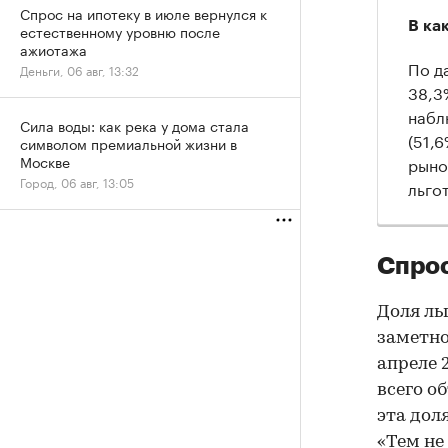
Спрос на ипотеку в июле вернулся к
В ка
естественному уровню после
ажиотажа
По д
Деньги, 06 авг, 13:32
38,3%
набл
Сила воды: как река у дома стала
(51,
символом премиальной жизни в
Москве
рыно
Город, 06 авг, 13:05
льго
Спрос
Доля ль
заметно
апреле 
всего о
эта дол
«Тем не