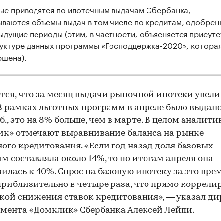
ые приводятся по ипотечным выдачам Сбербанка,
ываются объемы выдач в том числе по кредитам, одобрен
ыдущие периоды (этим, в частности, объясняется присутс
руктуре данных программы «Господдержка-2020», которая
ршена).
тся, что за месяц выдачи рыночной ипотеки увел
 В рамках льготных программ в апреле было выдано 
б., это на 8% больше, чем в марте. В целом аналити
к» отмечают выравнивание баланса на рынке
го кредитования. «Если год назад доля базовых
м составляла около 14%, то по итогам апреля она
илась к 40%. Спрос на базовую ипотеку за это вре
приблизительно в четыре раза, что прямо коррелир
ой снижения ставок кредитования», — указал ди
мента «Домклик» Сбербанка Алексей Лейпи.