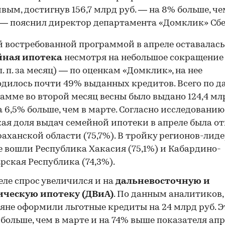
вым, достигнув 156,7 млрд руб. — на 8% больше, че
 — пояснил директор департамента «Домклик» Сбе
 востребованной программой в апреле оставалась
йная ипотека
несмотря на небольшое сокращение 
 п. п. за месяц) — по оценкам «Домклик», на нее
дилось почти 49% выданных кредитов. Всего по д
амме во второй месяц весны было выдано 124,4 млр
а 6,5% больше, чем в марте. Согласно исследованию
ая доля выдач семейной ипотеки в апреле была о
раханской области (75,7%). В тройку регионов-лид
 вошли Республика Хакасия (75,1%) и Кабардино-
рская Республика (74,3%).
еле спрос увеличился и на
дальневосточную и
ическую ипотеку (ДВиА)
. По данным аналитиков,
яне оформили льготные кредиты на 24 млрд руб. Э
 больше, чем в марте и на 74% выше показателя ап