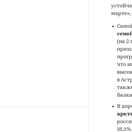
устойчи
марте»,
Самой
семе
(на 2
прихо
прогр
что н
высок
в Аст
также
Балка
В апр
аркт
росси
18,5%