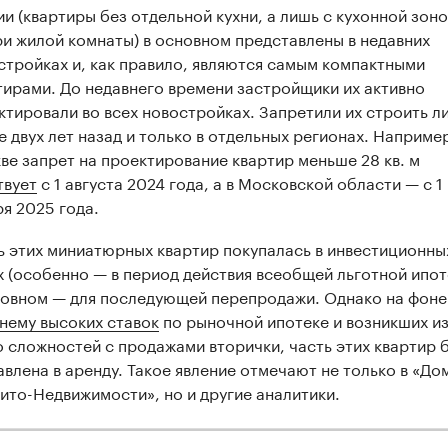
ии (квартиры без отдельной кухни, а лишь с кухонной зон
ри жилой комнаты) в основном представлены в недавних
стройках и, как правило, являются самым компактными
тирами. До недавнего времени застройщики их активно
ктировали во всех новостройках. Запретили их строить л
е двух лет назад и только в отдельных регионах. Например
ве запрет на проектирование квартир меньше 28 кв. м
твует
с 1 августа 2024 года, а в Московской области — с 1
ря 2025 года.
ь этих миниатюрных квартир покупалась в инвестиционны
х (особенно — в период действия всеобщей льготной ипот
новном — для последующей перепродажи. Однако на фон
нему высоких ставок
по рыночной ипотеке и возникших из
о сложностей с продажами вторички, часть этих квартир 
авлена в аренду. Такое явление отмечают не только в «До
вито-Недвижимости», но и другие аналитики.