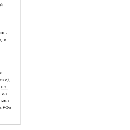
ой
ишь
, в
х
еки),
е
по-
-за
была
м.РФ»