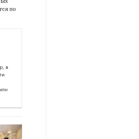
мых
тся по
, в
ти
млн