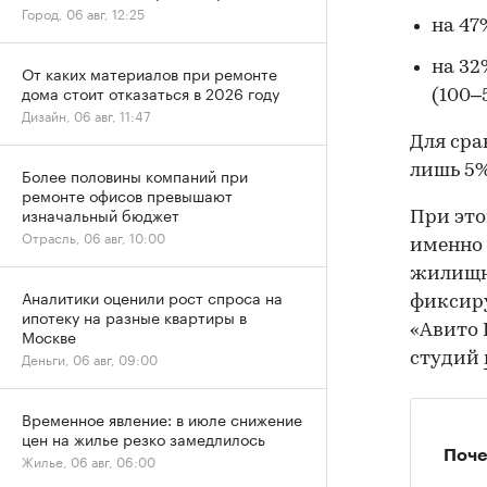
Город, 06 авг, 12:25
на 47
на 32
От каких материалов при ремонте
дома стоит отказаться в 2026 году
(100–
Дизайн, 06 авг, 11:47
Для сра
лишь 5%
Более половины компаний при
ремонте офисов превышают
изначальный бюджет
При это
Отрасль, 06 авг, 10:00
именно 
жилищно
Аналитики оценили рост спроса на
фиксиру
ипотеку на разные квартиры в
«Авито 
Москве
Деньги, 06 авг, 09:00
студий
Временное явление: в июле снижение
цен на жилье резко замедлилось
Поче
Жилье, 06 авг, 06:00