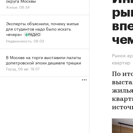
округа Москвы
Жилье, 09:34
ры
вп
Эксперты объяснили, почему жилье
для студентов надо было искать
«вчера»
РАДИО
че
Недвижимость, 09:03
Рынок ар
В Москве на торги выставили палаты
квартир
допетровской эпохи дешевле трешки
Город, 06 авг, 18:07
По ит
выста
жилья
кварт
источ