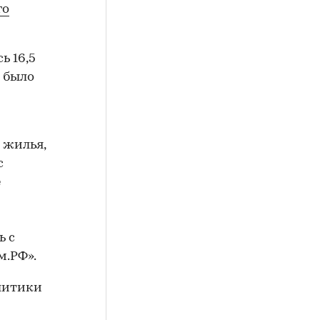
го
ь 16,5
й было
 жилья,
с
е
ь с
м.РФ».
литики