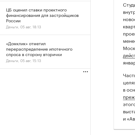
Студ
ЦБ оценил ставки проектного
внут
финансирования для застройщиков
ново
России
квар
Деньги, 05 авг, 18:13
прое
мене
«Домклик» отметил
Моск
перераспределение ипотечного
спроса в сторону вторички
дейс
Деньги, 05 авг, 15:13
янва
Част
целя
в ос
преж
этог
выст
и «А