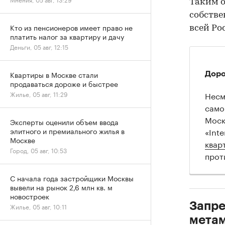
Таким о
собстве
Кто из пенсионеров имеет право не
всей Ро
платить налог за квартиру и дачу
Деньги, 05 авг, 12:15
Квартиры в Москве стали
Доро
продаваться дороже и быстрее
Несм
Жилье, 05 авг, 11:29
само
Моск
Эксперты оценили объем ввода
«Int
элитного и премиального жилья в
Москве
квар
Город, 05 авг, 10:53
проти
С начала года застройщики Москвы
вывели на рынок 2,6 млн кв. м
новостроек
Запре
Жилье, 05 авг, 10:11
мета