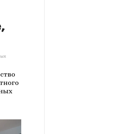
,
ных
ество
итного
рных