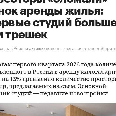
нок аренды жилья:
ервые студий больше
м трешек
енды в России активно пополняется за счет малогабарит
огам первого квартала 2026 года колич
вленного в России в аренду малогабар
 на 12% превысило количество просто
ир, предлагаемых на съем. Основной
ник студий — недавние новостройки