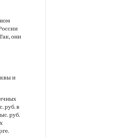
ьном
 России
Так, они
сквы и
личных
. руб. в
ыс. руб.
х
ге.