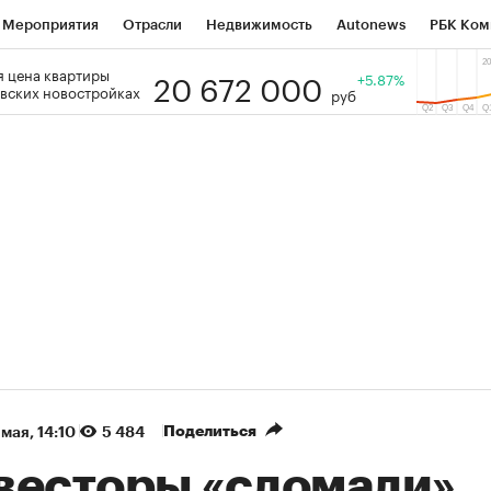
Мероприятия
Отрасли
Недвижимость
Autonews
РБК Ком
20 672 000
 цена квартиры
 РБК
РБК Образование
РБК Курсы
РБК Life
+5.87%
Тренды
Виз
вских новостройках
руб
ь
Крипто
РБК Бизнес-среда
Дискуссионный клуб
Исследо
зета
Спецпроекты СПб
Конференции СПб
Спецпроекты
кономика
Бизнес
Технологии и медиа
Финансы
Рынок на
(+87,38%)
(+30,43%)
5 450
АФК «Система» ₽12
Купить
 ПСБ к 29.07.27
прогноз БКС к 15.07.27
Поделиться
 мая, 14:10
5 484
весторы «сломали»