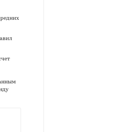
 средних
тавил
счет
данным
нду