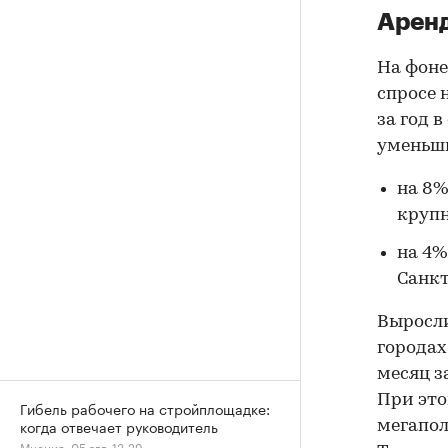
Аренд
На фоне
спросе 
за год 
уменьш
на 8%
крупн
на 4%
Санкт
Выросл
городах.
месяц за
При это
Гибель рабочего на стройплощадке:
когда отвечает руководитель
мегапол
Мнения, 05 авг, 13:29