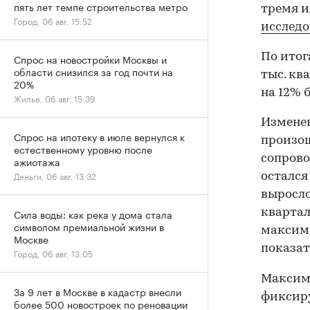
пять лет темпе строительства метро
тремя и
Город, 06 авг, 15:52
исслед
По итог
Спрос на новостройки Москвы и
области снизился за год почти на
тыс. кв
20%
на 12% б
Жилье, 06 авг, 15:39
Изменен
Спрос на ипотеку в июле вернулся к
произош
естественному уровню после
сопрово
ажиотажа
Деньги, 06 авг, 13:32
остался
выросло
квартал
Сила воды: как река у дома стала
символом премиальной жизни в
максима
Москве
показат
Город, 06 авг, 13:05
Максима
За 9 лет в Москве в кадастр внесли
фиксир
более 500 новостроек по реновации