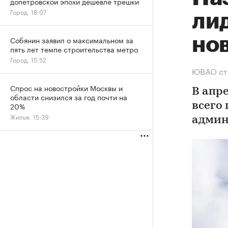
допетровской эпохи дешевле трешки
Город, 18:07
лид
но
Собянин заявил о максимальном за
пять лет темпе строительства метро
Город, 15:52
ЮВАО ста
Спрос на новостройки Москвы и
В апр
области снизился за год почти на
20%
всего
Жилье, 15:39
админ