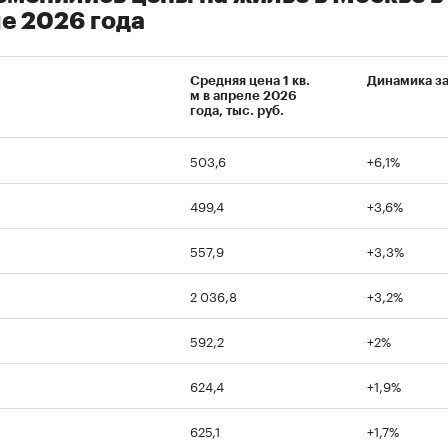
е 2026 года
Средняя цена 1 кв.
Динамика з
м в апреле 2026
года, тыс. руб.
503,6
+6,1%
499,4
+3,6%
557,9
+3,3%
2 036,8
+3,2%
592,2
+2%
624,4
+1,9%
625,1
+1,7%