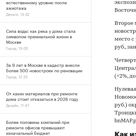
естественному уровню после
экспози
ажиотажа
Восточн
Деньги, 13:32
Второе 
Сила воды: как река у дома стала
новостро
символом премиальной жизни в
место с 
Москве
руб., з
Город, 13:05
Четверто
За 9 лет в Москве в кадастр внесли
Централ
более 500 новостроек по реновации
(+2%, до
Город, 12:25
Нулевая
От каких материалов при ремонте
Новомос
дома стоит отказаться в 2026 году
Дизайн, 11:47
руб.) о
Троицкий
bnMAP.p
Более половины компаний при
ремонте офисов превышают
изначальный бюджет
Как и