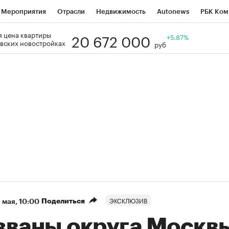
Мероприятия
Отрасли
Недвижимость
Autonews
РБК Ком
20 672 000
 цена квартиры
Образование
РБК Курсы
РБК Life
Тренды
+5.87%
Визионеры
Н
вских новостройках
руб
Дискуссионный клуб
Исследования
Кредитные рейтинги
Фр
Спецпроекты
Проверка контрагентов
Политика
Экономи
к наличной валюты
ЭКСКЛЮЗИВ
Поделиться
 мая, 10:00
званы округа Москв