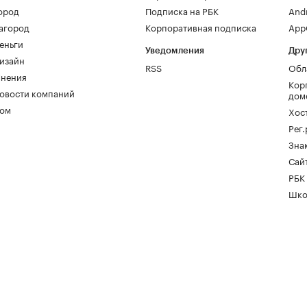
ород
Подписка на РБК
And
агород
Корпоративная подписка
AppG
еньги
Уведомления
Дру
изайн
RSS
Обл
нения
Кор
овости компаний
дом
ом
Хос
Рег
Зна
Сайт
РБК
Шко