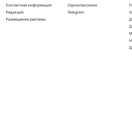
Контактная информация
Одноклассники
Г
Редакция
Telegram
З
Размещение рекламы
Д
Д
М
Н
Д