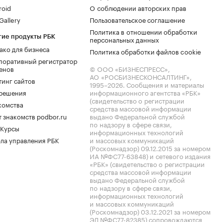
roid
О соблюдении авторских прав
allery
Пользовательское соглашение
Политика в отношении обработки
гие продукты РБК
персональных данных
ако для бизнеса
Политика обработки файлов cookie
поративный регистратор
енов
© ООО «БИЗНЕСПРЕСС»,
АО «РОСБИЗНЕСКОНСАЛТИНГ»,
тинг сайтов
1995–2026
. Сообщения и материалы
.решения
информационного агентства «РБК»
(свидетельство о регистрации
комства
средства массовой информации
 знакомств podbor.ru
выдано Федеральной службой
по надзору в сфере связи,
 Курсы
информационных технологий
ла управления РБК
и массовых коммуникаций
(Роскомнадзор) 09.12.2015 за номером
ИА №ФС77-63848) и сетевого издания
«РБК» (свидетельство о регистрации
средства массовой информации
выдано Федеральной службой
по надзору в сфере связи,
информационных технологий
и массовых коммуникаций
(Роскомнадзор) 03.12.2021 за номером
ЭЛ №ФС77-82385) сопровождаются