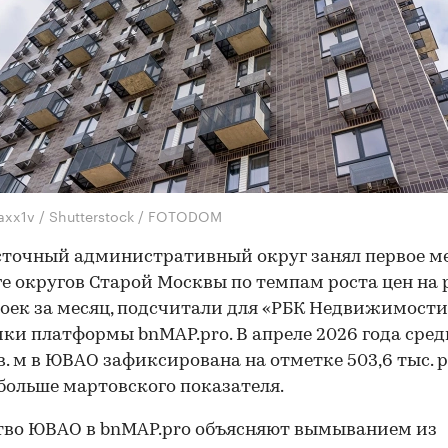
naxx1v / Shutterstock / FOTODOM
точный административный округ занял первое ме
е округов Старой Москвы по темпам роста цен на
оек за месяц, подсчитали для «РБК Недвижимости
ки платформы bnMAP.pro. В апреле 2026 года сред
кв. м в ЮВАО зафиксирована на отметке 503,6 тыс. ру
 больше мартовского показателя.
тво ЮВАО в bnMAP.pro объясняют вымыванием из