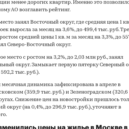
ции менее дорогих квартир. Именно это позволил
ому АО возглавить рейтинг.
место занял Восточный округ, где средняя цена 1 кв
ек выросла за месяц на 3,6%, до 499,4 тыс. руб. Тр
ростом средней цены 1 кв. м за месяц на 3,3%, до 557
анял Северо-Восточный округ.
е место с ростом на 3,2%, до 2,03 млн руб., занял
ьный округ. Замыкает первую пятерку Северный о
 592,2 тыс. руб.).
 месячная динамика зафиксирована в апреле в
ковском (359,9 тыс. руб.) и Зеленоградском (320,6 
кругах. Снижение цен на новостройки пришлось тол
 округ (на 0,4%, до 296,9 тыс. руб.), уточняют в
ro.
зменились цены на жилье в Москве в