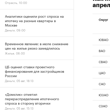
Отрасль, 10:00
апрел
Аналитики оценили рост спроса на
ипотеку на разные квартиры в
Округ
Москве
Деньги, 09:00
ЮВАО
Временное явление: в июле снижение
цен на жилье резко замедлилось
ВАО
Жилье, 06:00
СВАО
ЦБ оценил ставки проектного
финансирования для застройщиков
ЦАО
России
Деньги, 05 авг, 18:13
САО
«Домклик» отметил
ЮЗАО
перераспределение ипотечного
спроса в сторону вторички
СЗАО
Деньги, 05 авг, 15:13