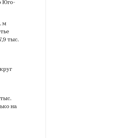
о Юго-
. м
етье
,9 тыс.
круг
тыс.
ько на