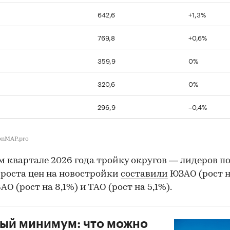
642,6
+1,3%
769,8
+0,6%
359,9
0%
320,6
0%
296,9
–0,4%
bnMAP.pro
м квартале 2026 года тройку округов — лидеров п
роста цен на новостройки
составили
ЮЗАО (рост 
ВАО (рост на 8,1%) и ТАО (рост на 5,1%).
ый минимум: что можно