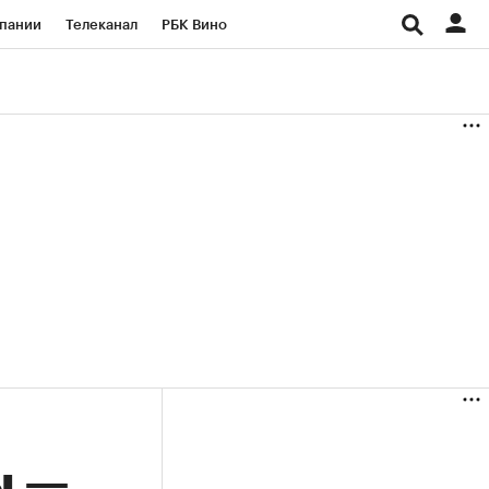
пании
Телеканал
РБК Вино
ациональные проекты
Город
аншизы
Газета
ка
Бизнес
ы —