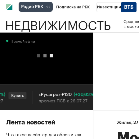
Подписка на РБК
Инвестиции
НЕДВИЖИМОСТЬ
Средняя
РБК Вино
Спорт
Школа управления
в моско
Национальные проекты
Город
Стил
Прямой эфир
Кредитные рейтинги
Франшизы
Га
Проверка контрагентов
Политика
Э
(+30,63%)
«Русагро» ₽120
Ozon ₽5
Купить
Купить
прогноз ПСБ к 26.07.27
прогноз 
Лента новостей
Жилье
⁠,
27
Что такое клейстер для обоев и как
Мо