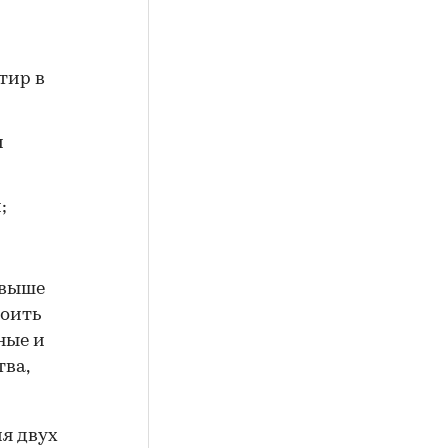
тир в
и
;
свыше
роить
ные и
тва,
я двух