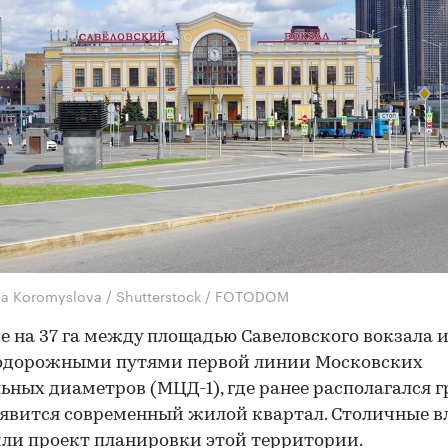
na Koromyslova / Shutterstock / FOTODOM
е на 37 га между площадью Савеловского вокзала 
одорожными путями первой линии Московских
ьных диаметров (МЦД-1), где ранее располагался 
оявится современный жилой квартал. Столичные в
или
проект планировки этой территории.