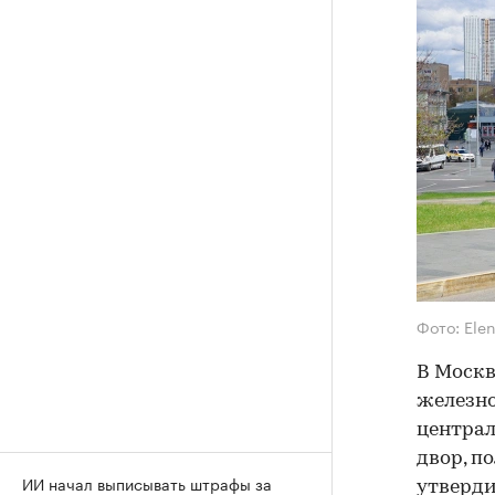
Фото: Ele
В Москв
железн
централ
двор, п
ИИ начал выписывать штрафы за
утверд