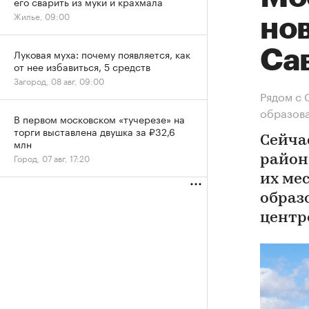
его сварить из муки и крахмала
Жилье, 09:00
нов
Са
Луковая муха: почему появляется, как
от нее избавиться, 5 средств
Загород, 08 авг, 09:00
Рядом с 
образов
В первом московском «тучерезе» на
торги выставлена двушка за ₽32,6
Сейча
млн
Город, 07 авг, 17:20
район
их ме
образ
центр