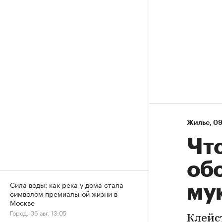
Жилье
⁠,
09
Что
обо
Сила воды: как река у дома стала
му
символом премиальной жизни в
Москве
Город, 06 авг, 13:05
Клейс