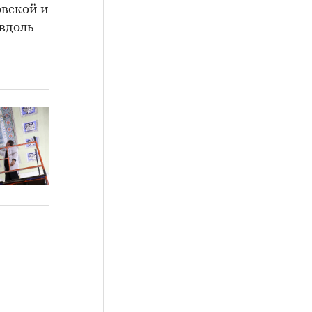
овской и
вдоль