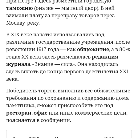
При Петре I здесь разместили городскую
таможню
(она же — мытный двор). В ней
взимали плату за переправу товаров через
Москву-реку.
В XIX веке палаты использовались под
различные государственные учреждения, после
революции 1917 года — как
общежитие
, а в 80-х
годах XX века здесь размещалась
редакция
журнала
«Знание — сила». Она находилась
здесь вплоть до конца первого десятилетия XXI
века.
Победитель торгов, выполнив все обязательные
требования по сохранению и содержанию дома-
памятника, сможет приспособить его под
ресторан
,
офис
или иные коммерческие цели,
поясняется в сообщении.