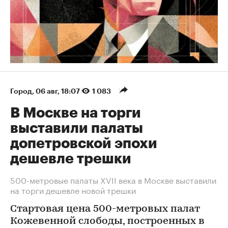
Город
⁠,
06 авг, 18:07
1 083
В Москве на торги
выставили палаты
допетровской эпохи
дешевле трешки
500-метровые палаты XVII века в Москве выставили
на торги дешевле новой трешки
Стартовая цена 500-метровых палат
Кожевенной слободы, построенных в