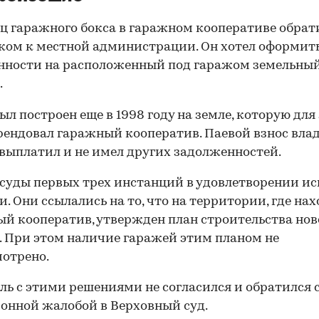
ц гаражного бокса в гаражном кооперативе обрат
ском к местной администрации. Он хотел оформит
нности на расположенный под гаражом земельны
.
ыл построен еще в 1998 году на земле, которую для
рендовал гаражный кооператив. Паевой взнос вла
выплатил и не имел других задолженностей.
суды первых трех инстанций в удовлетворении ис
и. Они ссылались на то, что на территории, где на
й кооператив, утвержден план строительства нов
. При этом наличие гаражей этим планом не
отрено.
ль с этими решениями не согласился и обратился 
онной жалобой в Верховный суд.