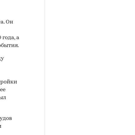
а. Он
года, а
обытия.
ду
тройки
ее
был
судов
м