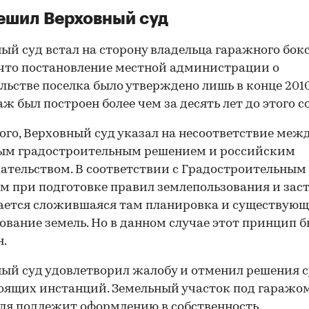
00:00
/
00:00
ешил Верховный суд
ый суд встал на сторону владельца гаражного бокс
 что постановление местной администрации о
льстве поселка было утверждено лишь в конце 2010 
аж был построен более чем за десять лет до этого с
ого, Верховный суд указал на несоответствие меж
ым градостроительным решением и российским
ательством. В соответствии с Градостроительным
м при подготовке правил землепользования и зас
ется сложившаяся там планировка и существующ
ование земель. Но в данном случае этот принцип 
.
ый суд удовлетворил жалобу и отменил решения 
ящих инстанций. Земельный участок под гаражо
ля подлежит оформлению в собственность.