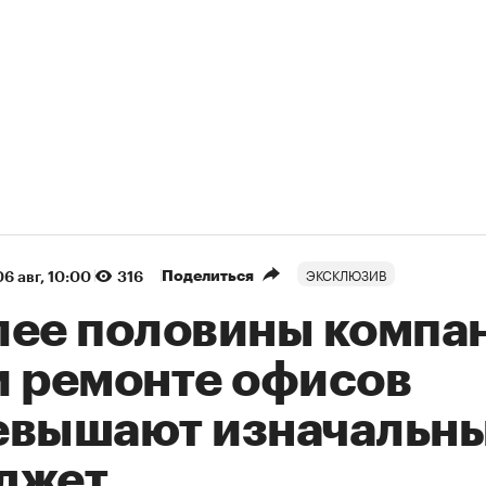
ЭКСКЛЮЗИВ
Поделиться
06 авг, 10:00
316
лее половины компа
и ремонте офисов
евышают изначальн
джет