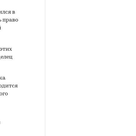
ился в
ь право
й
 этих
делец
ка
ходится
ого
с