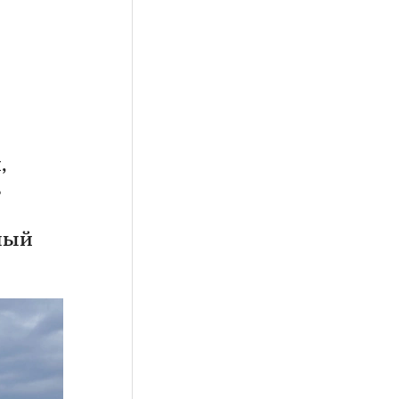
,
ный