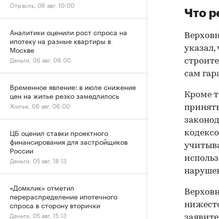
Отрасль, 06 авг, 10:00
Что р
Аналитики оценили рост спроса на
Верховн
ипотеку на разные квартиры в
указал,
Москве
Деньги, 06 авг, 09:00
строите
сам гар
Временное явление: в июле снижение
цен на жилье резко замедлилось
Кроме т
Жилье, 06 авг, 06:00
принят
законод
ЦБ оценил ставки проектного
кодексо
финансирования для застройщиков
учитыва
России
использ
Деньги, 05 авг, 18:13
нарушен
«Домклик» отметил
Верховн
перераспределение ипотечного
спроса в сторону вторички
нижесто
Деньги, 05 авг, 15:13
заявите