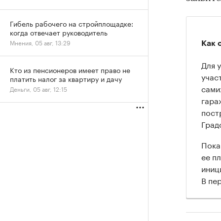
Гибель рабочего на стройплощадке:
когда отвечает руководитель
Мнения, 05 авг, 13:29
Как 
Для 
Кто из пенсионеров имеет право не
учас
платить налог за квартиру и дачу
сами
Деньги, 05 авг, 12:15
гара
пост
Град
Пока
ее п
иниц
В пе