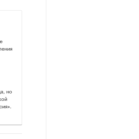
е
ления
а, но
кой
сия».