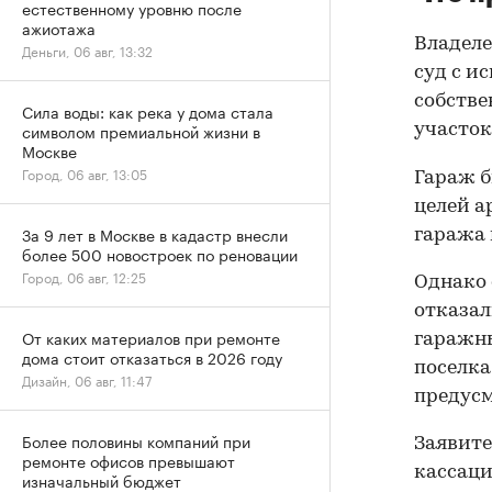
естественному уровню после
ажиотажа
Владеле
Деньги, 06 авг, 13:32
суд с и
собстве
Сила воды: как река у дома стала
символом премиальной жизни в
участок
Москве
Город, 06 авг, 13:05
Гараж б
целей а
За 9 лет в Москве в кадастр внесли
гаража 
более 500 новостроек по реновации
Город, 06 авг, 12:25
Однако 
отказал
От каких материалов при ремонте
гаражны
дома стоит отказаться в 2026 году
поселка
Дизайн, 06 авг, 11:47
предусм
Более половины компаний при
Заявите
ремонте офисов превышают
кассаци
изначальный бюджет