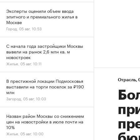
Эксперты оценили объем ввода
элитного и премиального жилья в
Москве
Город, 05 авг, 10:53
С начала года застройщики Москвы
вывели на рынок 2,6 млн кв. м
новостроек
Жилье, 05 авг, 10:11
В престижной локации Подмосковья
Отрасль
⁠,
выставили на торги поселок за ₽190
млн
Бо
Загород, 05 авг, 10:03
пр
Назван район Москвы со снижением
пр
цен на новостройки в июле почти на
10%
Жилье, 05 авг, 10:00
бю