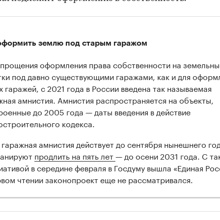
оформить землю под старым гаражом
упрощения оформления права собственности на земельны
тки под давно существующими гаражами, как и для оформ
х гаражей, с 2021 года в России введена так называемая
жная амнистия. Амнистия распространяется на объекты,
роенные до 2005 года — даты введения в действие
остроительного кодекса.
 гаражная амнистия действует до сентября нынешнего год
ланируют
продлить на пять лет
— до осени 2031 года. С та
иативой в середине февраля в Госдуму вышла «Единая Рос
рвом чтении законопроект еще не рассматривался.