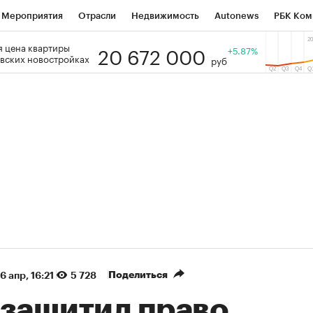
Мероприятия
Отрасли
Недвижимость
Autonews
РБК Ком
20 672 000
 цена квартиры
 РБК
РБК Образование
РБК Курсы
РБК Life
+5.87%
Тренды
Виз
вских новостройках
руб
ь
Крипто
РБК Бизнес-среда
Дискуссионный клуб
Исследо
зета
Спецпроекты СПб
Конференции СПб
Спецпроекты
кономика
Бизнес
Технологии и медиа
Финансы
Рынок на
(+87,06%)
(+29,86%)
₽5 450
АФК «Система» ₽12
Купить
з ПСБ к 29.07.27
прогноз БКС к 15.07.27
Поделиться
16 апр, 16:21
5 728
 защитил право