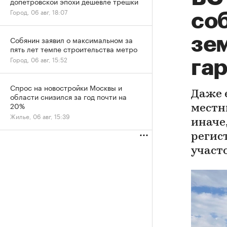
допетровской эпохи дешевле трешки
Город, 06 авг, 18:07
со
зе
Собянин заявил о максимальном за
пять лет темпе строительства метро
Город, 06 авг, 15:52
га
Спрос на новостройки Москвы и
Даже 
области снизился за год почти на
20%
местн
Жилье, 06 авг, 15:39
иначе,
регис
участ