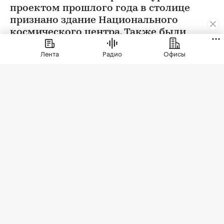
проектом прошлого года в столице
признано здание Национального
космического центра. Также были
определены победители еще в 12
Лента
Радио
Офисы
номинациях
Фото: Евгений Биятов / Михаил Корытов / РИА Новости