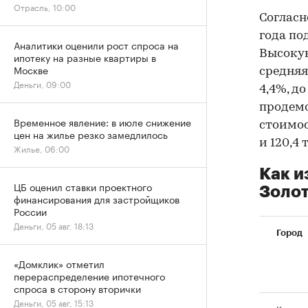
Отрасль, 10:00
Согласн
года по
Аналитики оценили рост спроса на
Высокую
ипотеку на разные квартиры в
Москве
средняя
Деньги, 09:00
4,4%, до
продемо
Временное явление: в июле снижение
стоимос
цен на жилье резко замедлилось
и 120,4 
Жилье, 06:00
Как и
ЦБ оценил ставки проектного
Золот
финансирования для застройщиков
России
Деньги, 05 авг, 18:13
Город
«Домклик» отметил
перераспределение ипотечного
спроса в сторону вторички
Деньги, 05 авг, 15:13
Костро