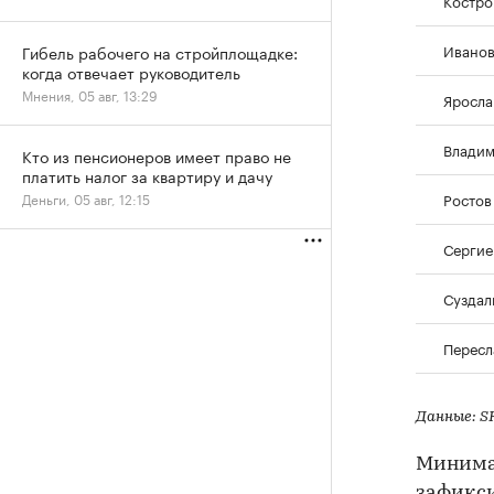
Ивано
Гибель рабочего на стройплощадке:
когда отвечает руководитель
Мнения, 05 авг, 13:29
Яросла
Влади
Кто из пенсионеров имеет право не
платить налог за квартиру и дачу
Ростов
Деньги, 05 авг, 12:15
Сергие
Суздал
Пересл
Данные: S
Минимал
зафикси