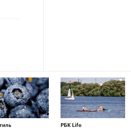
тиль
РБК Life