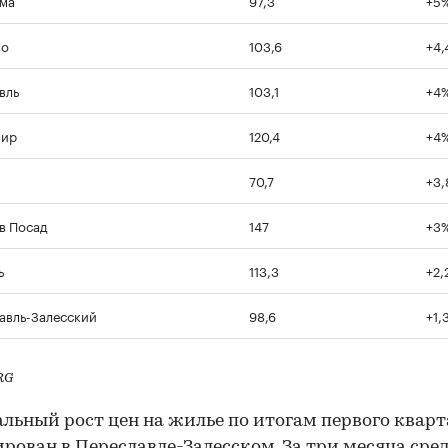
во
103,6
+4,
вль
103,1
+4
мир
120,4
+4
70,7
+3
в Посад
147
+3
ь
113,3
+2,
авль-Залесский
98,6
+1,
RG
ьный рост цен на жилье по итогам первого кварт
рован в Переславле-Залесском. За три месяца сре