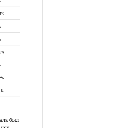
4%
%
%
,8%
%
2%
3%
ала был
дняя