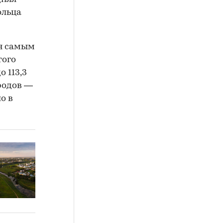
ольца
ся самым
того
о 113,3
родов —
ло в