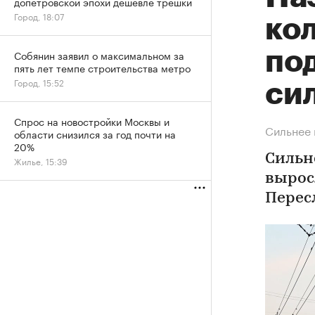
допетровской эпохи дешевле трешки
Город, 18:07
кол
по
Собянин заявил о максимальном за
пять лет темпе строительства метро
Город, 15:52
си
Спрос на новостройки Москвы и
Сильнее 
области снизился за год почти на
20%
Сильн
Жилье, 15:39
вырос
Перес