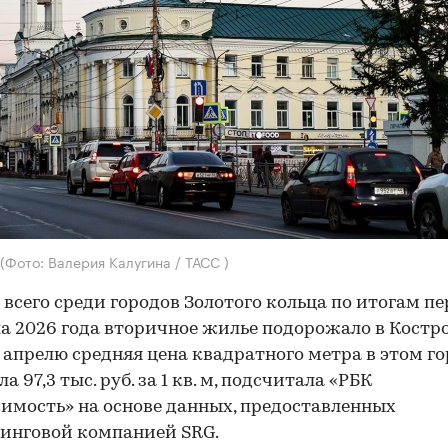
(Фото: Валерия Калугина / ТАСС )
 всего среди городов Золотого кольца по итогам пе
а 2026 года вторичное жилье подорожало в Костр
К апрелю средняя цена квадратного метра в этом г
а 97,3 тыс. руб. за 1 кв. м, подсчитала «РБК
мость» на основе данных, предоставленных
инговой компанией SRG.