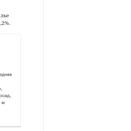
илье
,2%.
едняя
,
осад,
 м