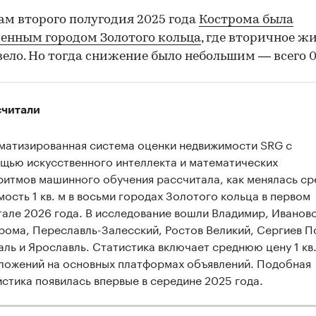
ам второго полугодия 2025 года
Кострома была
енным городом Золотого кольца
, где вторичное ж
ело. Но тогда снижение было небольшим — всего 0
считали
матизированная система оценки недвижимости SRG с
щью искусственного интеллекта и математических
ритмов машинного обучения рассчитала, как менялась ср
мость 1 кв. м в восьми городах Золотого кольца в первом
тале 2026 года. В исследование вошли Владимир, Иваново
рома, Переславль-Залесский, Ростов Великий, Сергиев П
аль и Ярославль. Статистика включает среднюю цену 1 кв.
ложений на основных платформах объявлений. Подобная
истика появилась впервые в середине 2025 года.