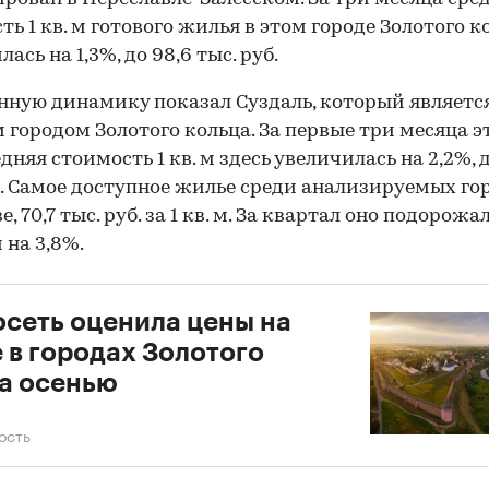
ть 1 кв. м готового жилья в этом городе Золотого к
ась на 1,3%, до 98,6 тыс. руб.
ную динамику показал Суздаль, который являет
 городом Золотого кольца. За первые три месяца э
дняя стоимость 1 кв. м здесь увеличилась на 2,2%, д
б. Самое доступное жилье среди анализируемых го
е, 70,7 тыс. руб. за 1 кв. м. За квартал оно подорожа
 на 3,8%.
сеть оценила цены на
 в городах Золотого
а осенью
ость