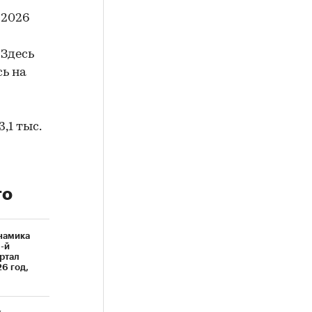
 2026
 Здесь
сь на
,1 тыс.
го
намика
1-й
ртал
6 год,
%