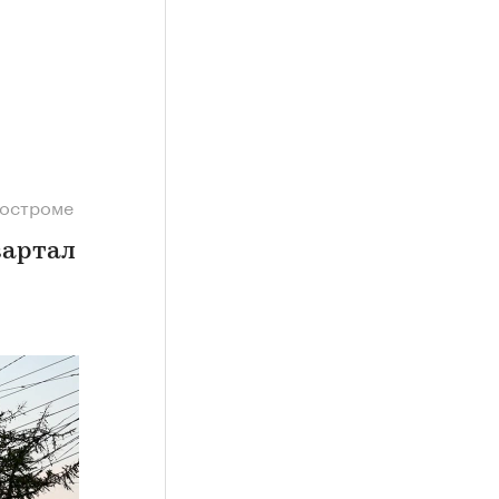
Костроме
вартал