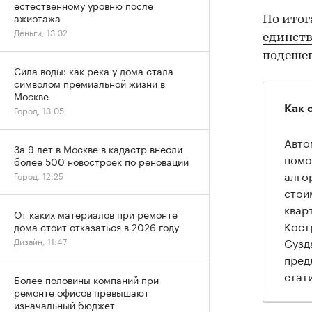
естественному уровню после
ажиотажа
По итог
Деньги, 13:32
единств
подешев
Сила воды: как река у дома стала
символом премиальной жизни в
Москве
Как 
Город, 13:05
Авто
За 9 лет в Москве в кадастр внесли
помо
более 500 новостроек по реновации
алго
Город, 12:25
стои
квар
От каких материалов при ремонте
Кост
дома стоит отказаться в 2026 году
Сузд
Дизайн, 11:47
пред
стат
Более половины компаний при
ремонте офисов превышают
изначальный бюджет