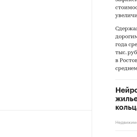
стоимос
увеличил
Сдержан
дорогим
года сре
тыс. ру
в Ростов
среднем
Нейро
жилье
кольц
Недвижим