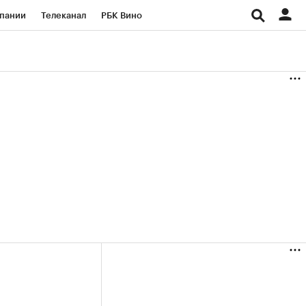
пании
Телеканал
РБК Вино
ациональные проекты
Город
аншизы
Газета
ка
Бизнес