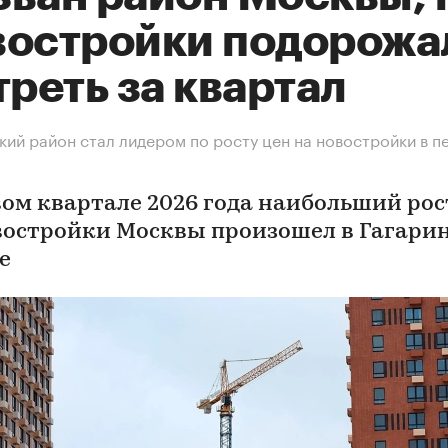
востройки подорожа
треть за квартал
кий район стал лидером по росту цен на новостройки в п
вом квартале 2026 года наибольший рос
востройки Москвы произошел в Гагари
е