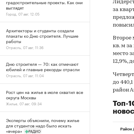
градостроительные проекты. Как они
Лидерст
выглядят
за квар
Город, 07 авг, 12:05
предлож
повысил
Архитекторы и студенты создали
плакаты ко Дню строителя. Лучшие
Второе 
работы
кв. м за
Отрасль, 07 авг, 11:36
место з
12,9%, д
Дню строителя — 70: как отмечают
юбилей и главные рекорды отрасли
Четверто
Отрасль, 07 авг, 11:04
до 440,
район Аэ
Рост цен на жилье в июле охватил все
округа Москвы
Топ-1
Жилье, 07 авг, 09:34
новос
Эксперты объяснили, почему жилье
для студентов надо было искать
Район 
«вчера»
РАДИО