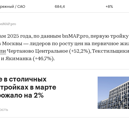
режный / САО
684,4
+8%
bnMAP.pro
ам 2025 года, по данным bnMAP.pro, первую тройку
 Москвы — лидеров по росту цен на первичное жи
или
Чертаново Центральное (+52,2%), Текстильщик
) и Якиманка (+46,7%).
 в столичных
тройках в марте
ожало на 2%
ость