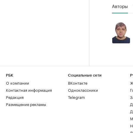
Авторы
РБК
Социальные сети
Р
О компании
ВКонтакте
Ж
Контактная информация
Одноклассники
Г
Редакция
Telegram
З
Размещение рекламы
Д
Д
М
Н
Д