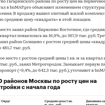
во Гагаринского района по росту цен на первично
тал в bnMAP.pro объясняют изменением структуры
ения. В продажу вышел элитный жилой комплекс,
о среднюю цену «квадрата» в этой локации.
место занял район Бирюлево Восточное, где средняя
 квартал повысилась на 16,9%, до 367,9 тыс. руб. Тре
анял район Солнцево с ростом средней цены «квад
о 485,7 тыс. руб.
е место с ростом средней цены 1 кв. м за квартал н
1 тыс. руб., занял Метрогородок. Замыкает первую п
ропорт (+9,4%, до 642,3 тыс. руб.), уточняют в bnMA
0 районов Москвы по росту цен на
тройки с начала года
/ Округ
Средняя цена 1 кв.
Динамика з
м, тыс. руб.
квартал