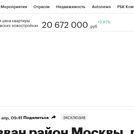
Мероприятия
Отрасли
Недвижимость
Autonews
РБК Ком
20 672 000
 цена квартиры
Образование
РБК Курсы
РБК Life
Тренды
+5.87%
Визионеры
Н
вских новостройках
руб
Дискуссионный клуб
Исследования
Кредитные рейтинги
Фр
Спецпроекты
Проверка контрагентов
Политика
Экономи
к наличной валюты
ЭКСКЛЮЗИВ
Поделиться
 апр, 09:41
зван район Москвы, 