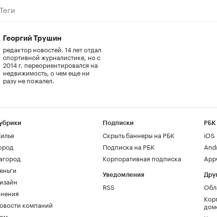
Теги
Георгий Трушин
редактор новостей. 14 лет отдал
спортивной журналистике, но с
2014 г. переориентировался на
недвижимость, о чем еще ни
разу не пожалел.
убрики
Подписки
РБК
илье
Скрыть баннеры на РБК
iOS
ород
Подписка на РБК
And
агород
Корпоративная подписка
AppG
еньги
Уведомления
Дру
изайн
RSS
Обл
нения
Кор
овости компаний
дом
ом