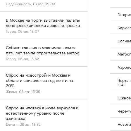
Недвижимость, 07 авг, 09:03
Гагари
В Москве на торги выставили палаты
допетровской эпохи дешевле трешки
Бирюле
Город, 06 авг, 18:07
Солнце
Собянин заявил о максимальном за
пять лет темпе строительства метро
Метрог
Город, 06 авг, 15:52
Аэропо
Спрос на новостройки Москвы и
области снизился за год почти на
Чертан
ЮАО
20%
Жилье, 06 авг, 15:39
Южное 
Спрос на ипотеку в июле вернулся к
Черем
естественному уровню после
ажиотажа
Новоги
Деньги, 06 авг, 13:32