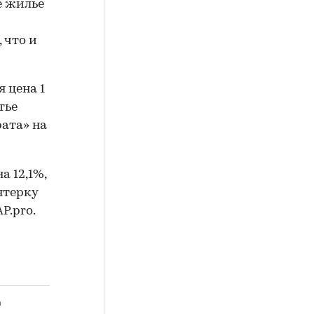
е жилье
 что и
 цена 1
тье
рата» на
а 12,1%,
ятерку
P.pro.
а