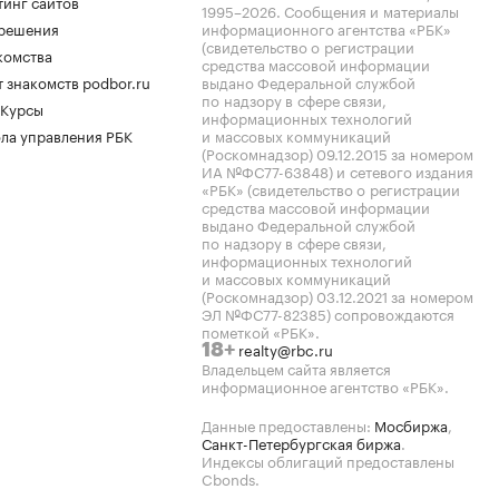
тинг сайтов
1995–2026
. Сообщения и материалы
.решения
информационного агентства «РБК»
(свидетельство о регистрации
комства
средства массовой информации
 знакомств podbor.ru
выдано Федеральной службой
по надзору в сфере связи,
 Курсы
информационных технологий
ла управления РБК
и массовых коммуникаций
(Роскомнадзор) 09.12.2015 за номером
ИА №ФС77-63848) и сетевого издания
«РБК» (свидетельство о регистрации
средства массовой информации
выдано Федеральной службой
по надзору в сфере связи,
информационных технологий
и массовых коммуникаций
(Роскомнадзор) 03.12.2021 за номером
ЭЛ №ФС77-82385) сопровождаются
пометкой «РБК».
realty@rbc.ru
18+
Владельцем сайта является
информационное агентство «РБК».
Данные предоставлены:
Мосбиржа
,
Санкт-Петербургская биржа
.
Индексы облигаций предоставлены
Cbonds.