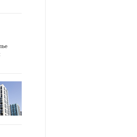
лье
и