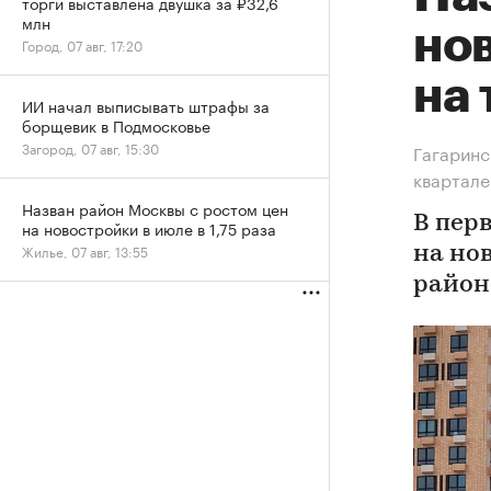
торги выставлена двушка за ₽32,6
млн
но
Город, 07 авг, 17:20
на 
ИИ начал выписывать штрафы за
борщевик в Подмосковье
Загород, 07 авг, 15:30
Гагаринс
квартале
Назван район Москвы с ростом цен
В пер
на новостройки в июле в 1,75 раза
Жилье, 07 авг, 13:55
на но
район