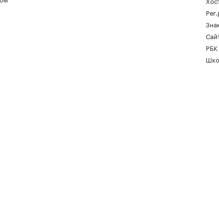
Хос
Рег
Зна
Сайт
РБК
Шко