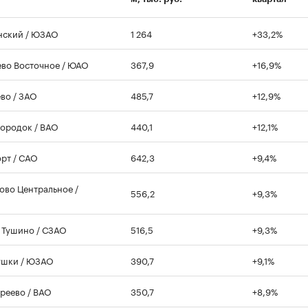
нский / ЮЗАО
1 264
+33,2%
во Восточное / ЮАО
367,9
+16,9%
во / ЗАО
485,7
+12,9%
ородок / ВАО
440,1
+12,1%
рт / САО
642,3
+9,4%
ово Центральное /
556,2
+9,3%
Тушино / СЗАО
516,5
+9,3%
ушки / ЮЗАО
390,7
+9,1%
реево / ВАО
350,7
+8,9%