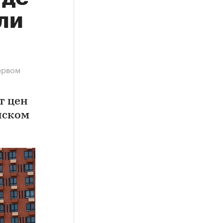
ли
ервом
т цен
нском