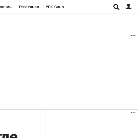
пании
Телеканал
РБК Вино
ациональные проекты
Город
аншизы
Газета
ка
Бизнес
где