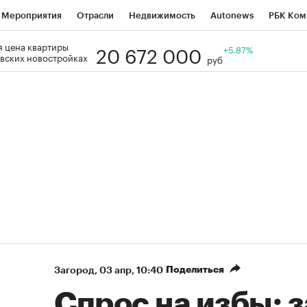
Мероприятия
Отрасли
Недвижимость
Autonews
РБК Ком
20 672 000
 цена квартиры
Образование
РБК Курсы
РБК Life
Тренды
+5.87%
Визионеры
Н
вских новостройках
руб
Дискуссионный клуб
Исследования
Кредитные рейтинги
Фр
Спецпроекты
Проверка контрагентов
Политика
Экономи
к наличной валюты
Поделиться
Загород
⁠,
03 апр, 10:40
Спрос на избы: з