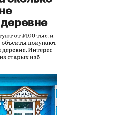
не
 деревне
уют от ₽100 тыс. и
е объекты покупают
в деревне. Интерес
из старых изб