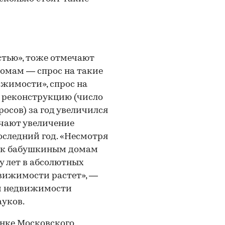
тью», тоже отмечают
домам — спрос на такие
жимости», спрос на
д реконструкцию (число
осов) за год увеличился
ечают увеличение
оследний год. «Несмотря
ес к бабушкиным домам
ру лет в абсолютных
движимости растет», —
ой недвижимости
уков.
ынке Московского