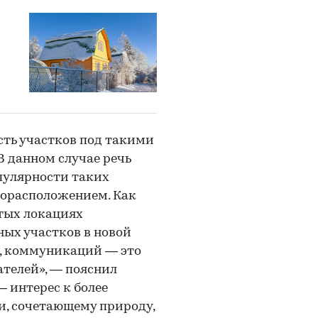
сть участков под такими
В данном случае речь
опулярности таких
торасположением. Как
итых локациях
ных участков в новой
г, коммуникаций — это
ателей», — пояснил
 интерес к более
, сочетающему природу,