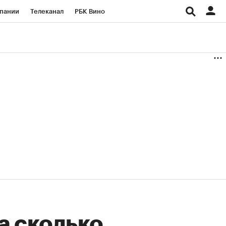
пании
Телеканал
РБК Вино
ациональные проекты
Город
аншизы
Газета
ка
Бизнес
а сколько