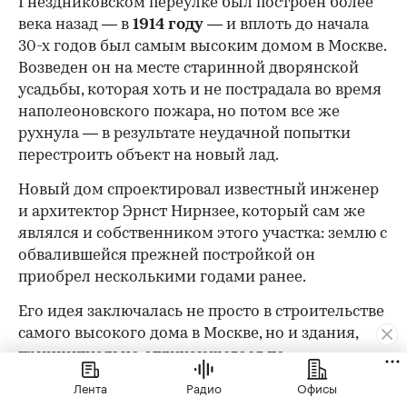
Гнездниковском переулке был построен более
века назад — в
1914 году
— и вплоть до начала
30-х годов был самым высоким домом в Москве.
Возведен он на месте старинной дворянской
усадьбы, которая хоть и не пострадала во время
наполеоновского пожара, но потом все же
рухнула — в результате неудачной попытки
перестроить объект на новый лад.
Новый дом спроектировал известный инженер
и архитектор Эрнст Нирнзее, который сам же
являлся и собственником этого участка: землю с
обвалившейся прежней постройкой он
приобрел несколькими годами ранее.
Его идея заключалась не просто в строительстве
самого высокого дома в Москве, но и здания,
принципиально отличающегося по
функционалу от любых прежних жилых
Лента
Радио
Офисы
построек в столице. Пространство он разбил на