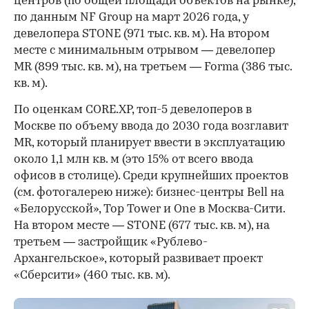
центров (по общей площади объектов на рынке),
по данным NF Group на март 2026 года, у
девелопера STONE (971 тыс. кв. м). На втором
месте с минимальным отрывом — девелопер
MR (899 тыс. кв. м), на третьем — Forma (386 тыс.
кв. м).
По оценкам CORE.XP, топ-5 девелоперов в
Москве по объему ввода до 2030 года возглавит
MR, который планирует ввести в эксплуатацию
около 1,1 млн кв. м (это 15% от всего ввода
офисов в столице). Среди крупнейших проектов
(см. фотогалерею ниже): бизнес-центры Bell на
«Белорусской», Top Tower и One в Москва-Сити.
На втором месте — STONE (677 тыс. кв. м), на
третьем — застройщик «Рублево-
Архангельское», который развивает проект
«Сберсити» (460 тыс. кв. м).