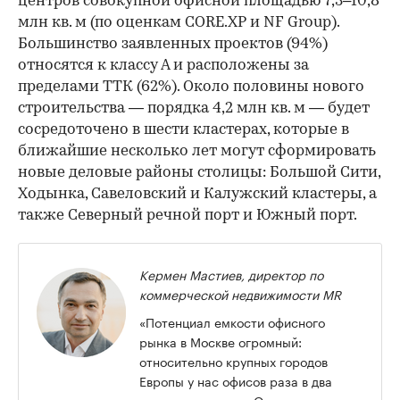
центров совокупной офисной площадью 7,3–10,8
млн кв. м (по оценкам CORE.XP и NF Group).
Большинство заявленных проектов (94%)
относятся к классу А и расположены за
пределами ТТК (62%). Около половины нового
строительства — порядка 4,2 млн кв. м — будет
сосредоточено в шести кластерах, которые в
ближайшие несколько лет могут сформировать
новые деловые районы столицы: Большой Сити,
Ходынка, Савеловский и Калужский кластеры, а
также Северный речной порт и Южный порт.
Кермен Мастиев, директор по
коммерческой недвижимости MR
«Потенциал емкости офисного
рынка в Москве огромный:
относительно крупных городов
Европы у нас офисов раза в два
меньше в пересчете на население. Однако надо