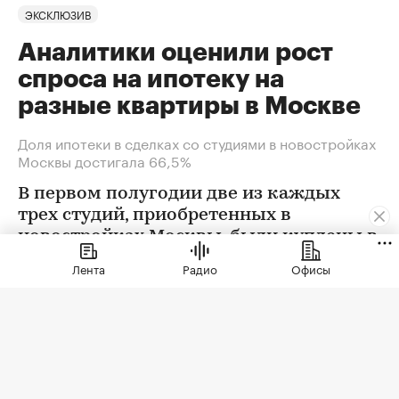
ЭКСКЛЮЗИВ
Аналитики оценили рост
спроса на ипотеку на
разные квартиры в Москве
Доля ипотеки в сделках со студиями в новостройках
Москвы достигала 66,5%
В первом полугодии две из каждых
трех студий, приобретенных в
новостройках Москвы, были куплены в
ипотеку. В сегменте трешек ипотечных
Лента
Радио
Офисы
сделок менее половины, а среди
четырехкомнатных квартир — лишь
около четверти