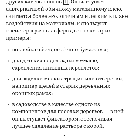
других клеевых основ
[1]
. Он выступает
альтернативой обычному магазинному клею,
считается более экологичным и легким в плане
воздействия на материалы. Используют
клейстер в разных сферах, вот некоторые
00:00
/
00:00
примеры:
поклейка обоев, особенно бумажных;
для детских поделок, папье-маше,
скрепления книжных переплетов;
для заделки мелких трещин или отверстий,
например щелей в старых деревянных
оконных рамах;
в садоводстве в качестве одного из
компонентов для
побелки деревьев
— в ней
он выступает фиксатором, обеспечивая
лучшее сцепление раствора с корой.