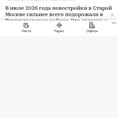
В июле 2026 года новостройки в Старой
Москве сильнее всего подорожали в
Тимирязевском районе. Это связано с
появлением в экспозиции нового
Лента
Радио
Офисы
проекта бизнес-класса
Фото: Elena Koromyslova / Shutterstock / FOTODOM