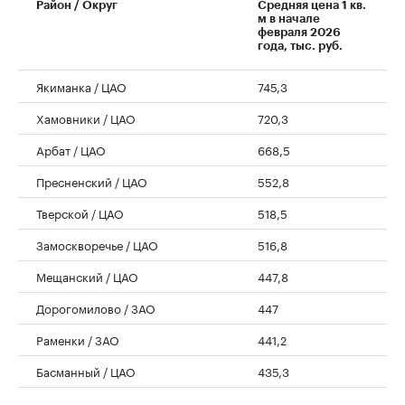
Район / Округ
Средняя цена 1 кв.
м в начале
февраля 2026
года, тыс. руб.
Якиманка / ЦАО
745,3
Хамовники / ЦАО
720,3
Арбат / ЦАО
668,5
Пресненский / ЦАО
552,8
Тверской / ЦАО
518,5
Замоскворечье / ЦАО
516,8
Мещанский / ЦАО
447,8
Дорогомилово / ЗАО
447
Раменки / ЗАО
441,2
Басманный / ЦАО
435,3