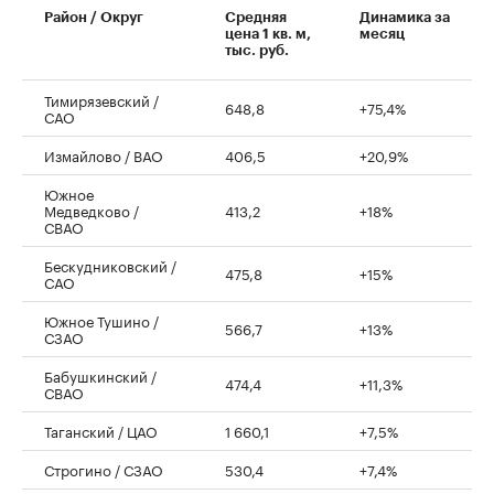
Район / Округ
Средняя
Динамика за
цена 1 кв. м,
месяц
тыс. руб.
Тимирязевский /
648,8
+75,4%
САО
Измайлово / ВАО
406,5
+20,9%
Южное
Медведково /
413,2
+18%
СВАО
Бескудниковский /
475,8
+15%
САО
Южное Тушино /
566,7
+13%
СЗАО
Бабушкинский /
474,4
+11,3%
СВАО
Таганский / ЦАО
1 660,1
+7,5%
Строгино / СЗАО
530,4
+7,4%