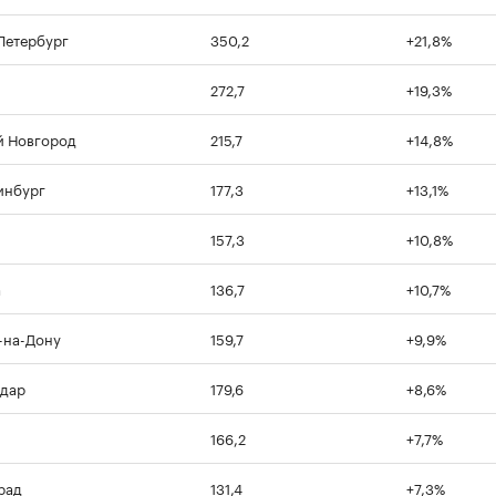
Петербург
350,2
+21,8%
272,7
+19,3%
00:00
/
00:00
 Новгород
215,7
+14,8%
инбург
177,3
+13,1%
157,3
+10,8%
а
136,7
+10,7%
-на-Дону
159,7
+9,9%
дар
179,6
+8,6%
166,2
+7,7%
рад
131,4
+7,3%