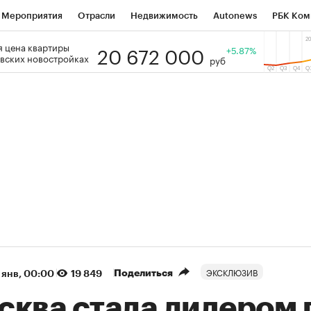
Мероприятия
Отрасли
Недвижимость
Autonews
РБК Ком
20 672 000
 цена квартиры
 РБК
РБК Образование
РБК Курсы
РБК Life
+5.87%
Тренды
Виз
вских новостройках
руб
ь
Крипто
РБК Бизнес-среда
Дискуссионный клуб
Исследо
зета
Спецпроекты СПб
Конференции СПб
Спецпроекты
кономика
Бизнес
Технологии и медиа
Финансы
Рынок на
(+90,76%)
(+34,79%)
5 450
АФК «Система» ₽12
Купить
К
 ПСБ к 29.07.27
прогноз БКС к 15.07.27
ЭКСКЛЮЗИВ
Поделиться
 янв, 00:00
19 849
сква стала лидером 