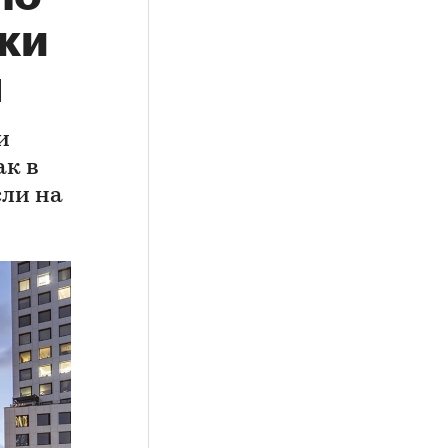
йки
м
и
ак в
сли на