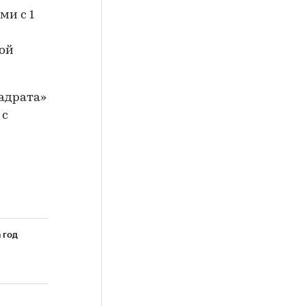
ми с 1
той
вадрата»
 с
 год