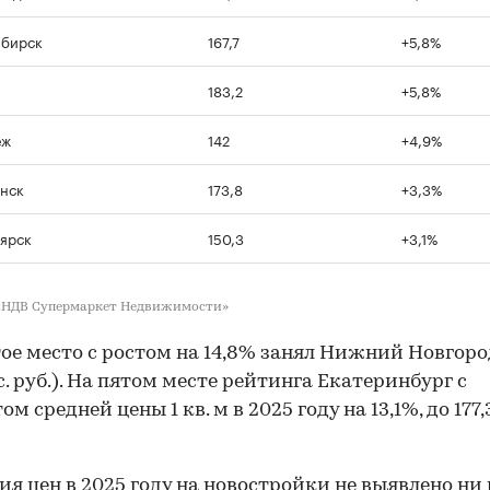
ибирск
167,7
+5,8%
183,2
+5,8%
еж
142
+4,9%
нск
173,8
+3,3%
ярск
150,3
+3,1%
«НДВ Супермаркет Недвижимости»
ое место с ростом на 14,8% занял Нижний Новгоро
ыс. руб.). На пятом месте рейтинга Екатеринбург с
м средней цены 1 кв. м в 2025 году на 13,1%, до 177,
я цен в 2025 году на новостройки не выявлено ни