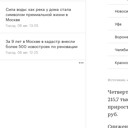
Сила воды: как река у дома стала
Новос
символом премиальной жизни в
Москве
Уфа
Город, 06 авг, 13:05
Ворон
За 9 лет в Москве в кадастр внесли
более 500 новостроек по реновации
Челяби
Город, 06 авг, 12:25
Красно
Источник: 
Четверт
215,7 т
приросто
руб.
Снижени