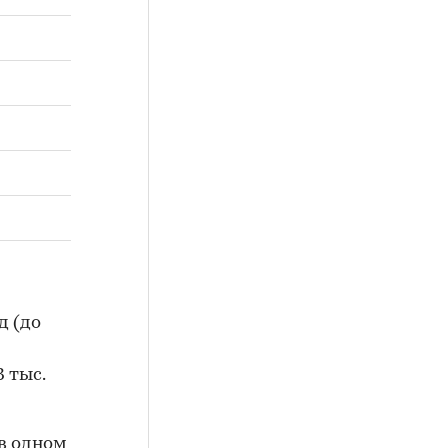
д (до
3 тыс.
 в одном