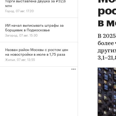
торги выставлена двушка за ₽32,6
млн
рос
Город, 07 авг, 17:20
в 
ИИ начал выписывать штрафы за
борщевик в Подмосковье
Загород, 07 авг, 15:30
В 202
более 
Назван район Москвы с ростом цен
други
на новостройки в июле в 1,75 раза
3,1–21
Жилье, 07 авг, 13:55