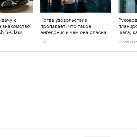
идачу к
Когда удовольствие
Руково
е знакомство
пропадает: что такое
планиро
h S-Class
ангедония и чем она опасна
шага, к
РБК
Образова