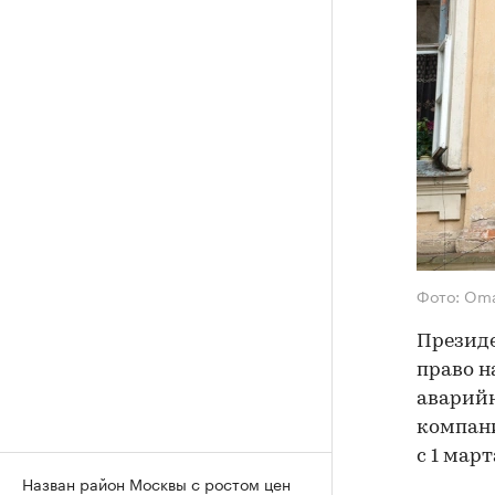
Фото: Oma
Презид
право н
аварий
компани
с 1 март
Назван район Москвы с ростом цен