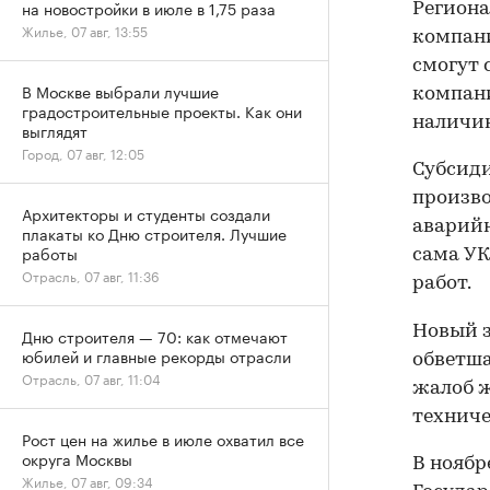
на новостройки в июле в 1,75 раза
Региона
Жилье, 07 авг, 13:55
компани
смогут 
В Москве выбрали лучшие
компани
градостроительные проекты. Как они
наличи
выглядят
Город, 07 авг, 12:05
Субсид
произво
Архитекторы и студенты создали
аварийн
плакаты ко Дню строителя. Лучшие
работы
сама УК
Отрасль, 07 авг, 11:36
работ.
Новый з
Дню строителя — 70: как отмечают
юбилей и главные рекорды отрасли
обветша
Отрасль, 07 авг, 11:04
жалоб ж
техниче
Рост цен на жилье в июле охватил все
округа Москвы
В ноябр
Жилье, 07 авг, 09:34