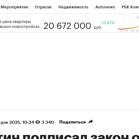
Мероприятия
Отрасли
Недвижимость
Autonews
РБК Ком
20 672 000
 цена квартиры
 РБК
РБК Образование
РБК Курсы
РБК Life
+5.87%
Тренды
Виз
вских новостройках
руб
ь
Крипто
РБК Бизнес-среда
Дискуссионный клуб
Исследо
зета
Спецпроекты СПб
Конференции СПб
Спецпроекты
кономика
Бизнес
Технологии и медиа
Финансы
Рынок на
(+87,06%)
(+31,87%)
5 450
АФК «Система» ₽12
Купить
К
 ПСБ к 29.07.27
прогноз БКС к 15.07.27
Поделиться
 дек 2025, 10:34
3 340
тин подписал закон 