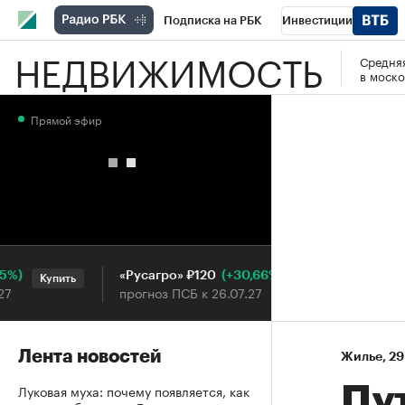
Подписка на РБК
Инвестиции
НЕДВИЖИМОСТЬ
Средняя
РБК Вино
Спорт
Школа управления
в моско
Национальные проекты
Город
Стил
Прямой эфир
Кредитные рейтинги
Франшизы
Га
Проверка контрагентов
Политика
Э
(+30,66%)
«Русагро» ₽120
Ozon ₽
Купить
Купить
прогноз ПСБ к 26.07.27
прогноз
Лента новостей
Жилье
⁠,
29
Луковая муха: почему появляется, как
Пу