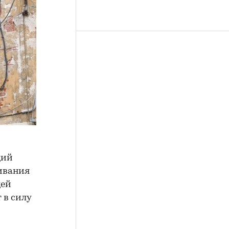
щий
ивания
щей
 в силу