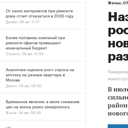
Жилье
⁠,
07
От каких материалов при ремонте
На
дома стоит отказаться в 2026 году
Дизайн, 06 авг, 11:47
рос
Более половины компаний при
нов
ремонте офисов превышают
изначальный бюджет
ра
Отрасль, 06 авг, 10:00
Аналитики оценили рост спроса на
Тимирязе
ипотеку на разные квартиры в
новостр
Москве
Деньги, 06 авг, 09:00
В июл
сильн
Временное явление: в июле снижение
район
цен на жилье резко замедлилось
Жилье, 06 авг, 06:00
новог