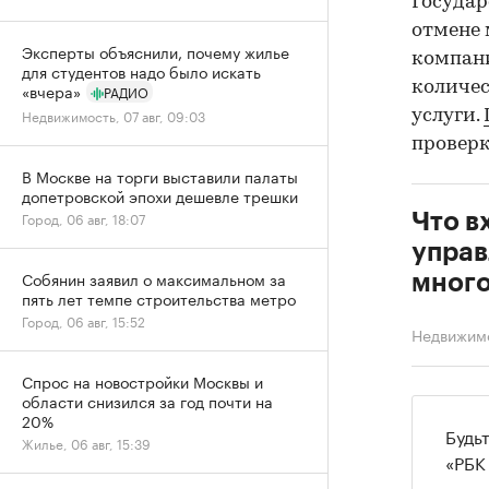
Госуда
отмене 
Эксперты объяснили, почему жилье
компани
для студентов надо было искать
количес
«вчера»
РАДИО
Недвижимость, 07 авг, 09:03
услуги.
проверк
В Москве на торги выставили палаты
допетровской эпохи дешевле трешки
Город, 06 авг, 18:07
Что в
управ
Собянин заявил о максимальном за
мног
пять лет темпе строительства метро
Город, 06 авг, 15:52
Недвижим
Спрос на новостройки Москвы и
области снизился за год почти на
20%
Будь
Жилье, 06 авг, 15:39
«РБК