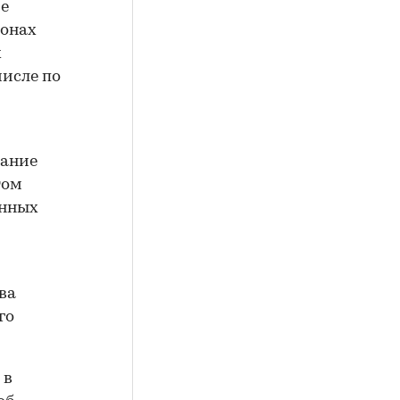
ие
ионах
х
числе по
вание
том
енных
ва
го
 в