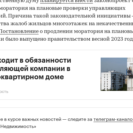
рственную думу
планируется внести
законопроект 
моратория на плановые проверки управляющих
й. Причина такой законодательной инициативы 
тва жалоб жильцов многоэтажек на некачественн
Постановление
о продлении моратория на планов
и было выпущено правительством весной 2023 год
00:00
/
00:00
ходит в обязанности
ляющей компании в
оквартирном доме
ость
те в курсе важных новостей — следите за
телеграм-канал
 Недвижимость»