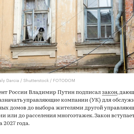
ly Darcia / Shutterstock / FOTODOM
ент России Владимир Путин подписал
закон
, даю
азначать управляющие компании (УК) для обслуж
ных домов до выбора жителями другой управляю
и или до расселения многоэтажек. Закон вступает
а 2027 года.