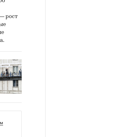
об
— рост
ые
ые
а.
ом