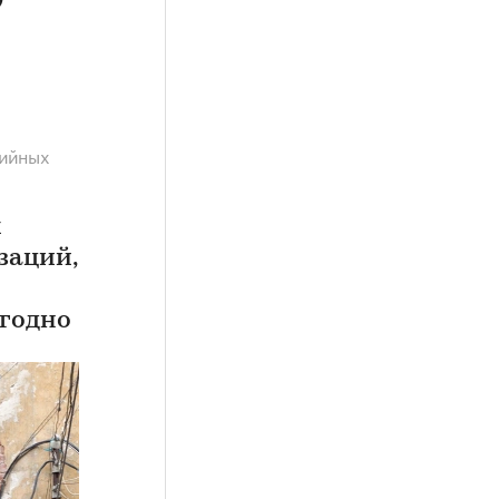
рийных
х
заций,
годно