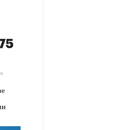
,75
на
ве
ии