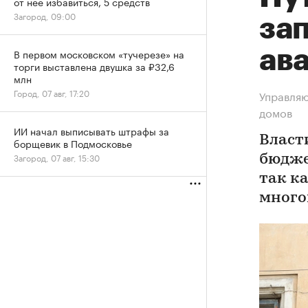
от нее избавиться, 5 средств
Загород, 09:00
зап
ав
В первом московском «тучерезе» на
торги выставлена двушка за ₽32,6
млн
Город, 07 авг, 17:20
Управляю
домов
ИИ начал выписывать штрафы за
Власт
борщевик в Подмосковье
Загород, 07 авг, 15:30
бюдже
так к
много