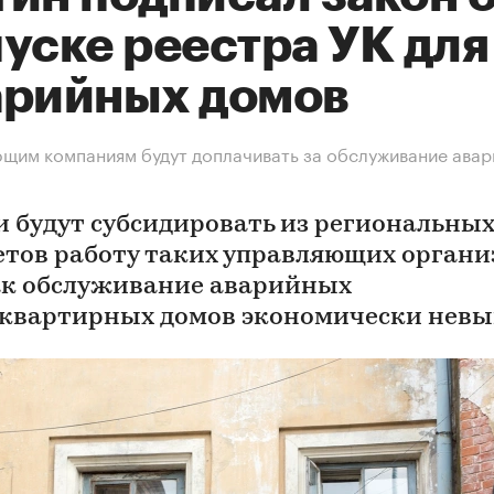
уске реестра УК для
арийных домов
щим компаниям будут доплачивать за обслуживание ава
и будут субсидировать из региональны
тов работу таких управляющих органи
ак обслуживание аварийных
квартирных домов экономически невы