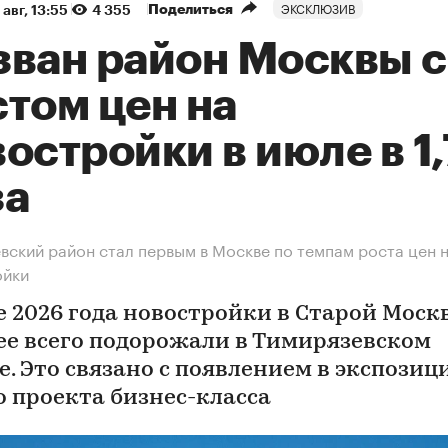
ЭКСКЛЮЗИВ
Поделиться
 авг, 13:55
4 355
зван район Москвы с
том цен на
остройки в июле в 1
за
вский район стал первым в Москве по темпам роста цен 
ойки
е 2026 года новостройки в Старой Моск
ее всего подорожали в Тимирязевском
е. Это связано с появлением в экспозиц
о проекта бизнес-класса