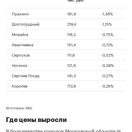
тыс. руб.
Пушкино
161,9
-1,36%
Долгопрудный
219,4
-1,15%
Можайск
116,2
-0,75%
Ивантеевка
151,4
-0,72%
Серпухов
111,6
-0,52%
Ногинск
121,9
-0,38%
Сергиев Посад
141,3
-0,27%
Королев
172,6
-0,26%
Источник: SRG
Где цены выросли
В большинстве городов Московской области (в