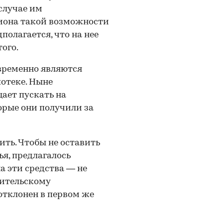
 случае им
егиона такой возможности
олагается, что на нее
ого.
временно являются
потеке. Ныне
ает пускать на
торые они получили за
ить. Чтобы не оставить
ья, предлагалось
 эти средства — не
нительскому
отклонен в первом же