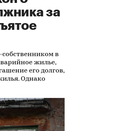
лжника за
зъятое
-собственником в
аварийное жилье,
гашение его долгов,
 жилья. Однако