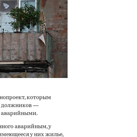
нопроект, которым
а должников —
х аварийными.
нного аварийным, у
имеющееся у них жилье,