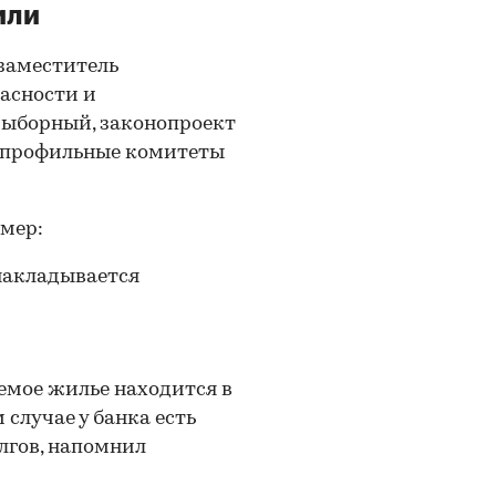
или
заместитель
асности и
ыборный, законопроект
, профильные комитеты
имер:
 накладывается
емое жилье находится в
 случае у банка есть
лгов, напомнил