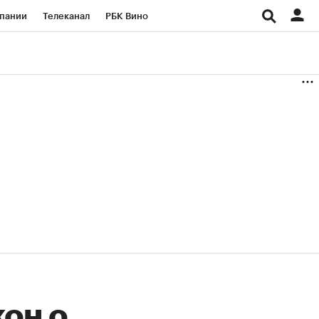
пании
Телеканал
РБК Вино
ациональные проекты
Город
аншизы
Газета
ка
Бизнес
кон о