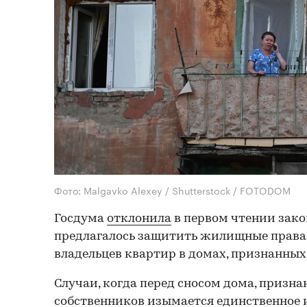
Фото: Malgavko Alexey / Shutterstock / FOTODOM
Госдума
отклонила
в первом чтении зако
предлагалось защитить жилищные прав
владельцев квартир в домах, признанны
Случаи, когда перед сносом дома, призна
собственников изымается единственное 