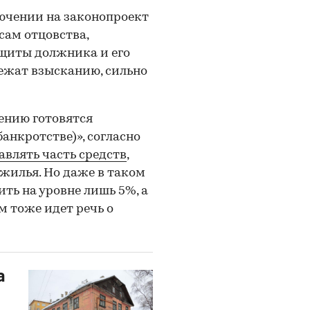
лючении на законопроект
сам отцовства,
защиты должника и его
лежат взысканию, сильно
ению готовятся
банкротстве)», согласно
авлять часть средств
,
жилья. Но даже в таком
ить на уровне лишь 5%, а
м тоже идет речь о
а