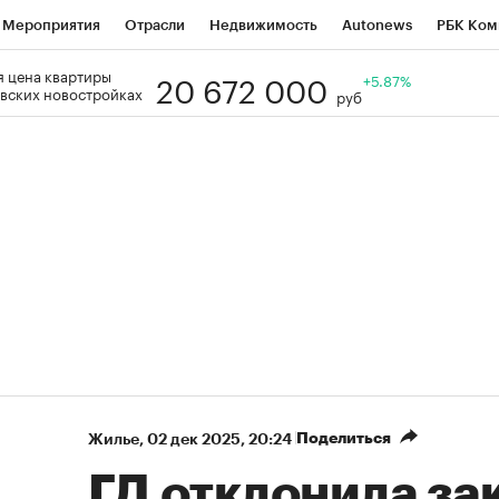
Мероприятия
Отрасли
Недвижимость
Autonews
РБК Ком
20 672 000
 цена квартиры
Образование
РБК Курсы
РБК Life
Тренды
+5.87%
Визионеры
Н
вских новостройках
руб
Дискуссионный клуб
Исследования
Кредитные рейтинги
Фр
Спецпроекты
Проверка контрагентов
Политика
Экономи
к наличной валюты
Поделиться
Жилье
⁠,
02 дек 2025, 20:24
ГД отклонила за