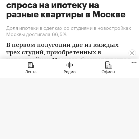
спроса на ипотеку на
разные квартиры в Москве
Доля ипотеки в сделках со студиями в новостройках
Москвы достигала 66,5%
В первом полугодии две из каждых
трех студий, приобретенных в
новостройках Москвы, были куплены в
ипотеку. В сегменте трешек ипотечных
Лента
Радио
Офисы
сделок менее половины, а среди
четырехкомнатных квартир — лишь
около четверти