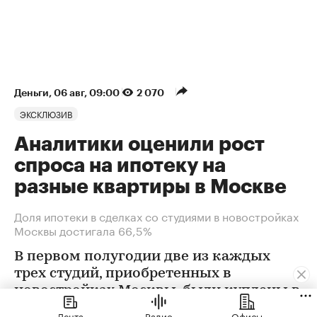
Деньги
⁠,
06 авг, 09:00
2 070
ЭКСКЛЮЗИВ
Аналитики оценили рост
спроса на ипотеку на
разные квартиры в Москве
Доля ипотеки в сделках со студиями в новостройках
Москвы достигала 66,5%
В первом полугодии две из каждых
трех студий, приобретенных в
новостройках Москвы, были куплены в
ипотеку. В сегменте трешек ипотечных
Лента
Радио
Офисы