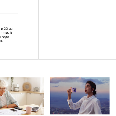
 и 20 из
ости. В
1 года –
К-