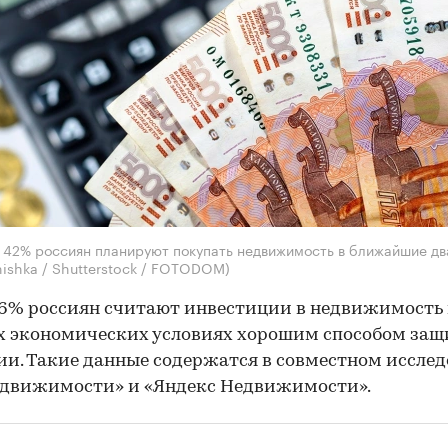
42% россиян планируют покупать недвижимость в ближайшие дв
nishka / Shutterstock / FOTODOM)
6% россиян считают инвестиции в недвижимость 
 экономических условиях хорошим способом защ
и. Такие данные содержатся в совместном иссле
едвижимости» и «Яндекс Недвижимости».