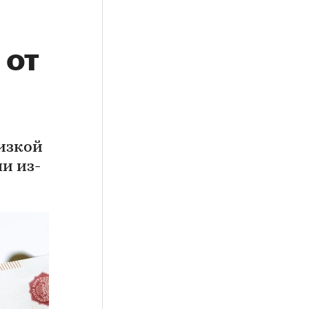
 от
изкой
и из-