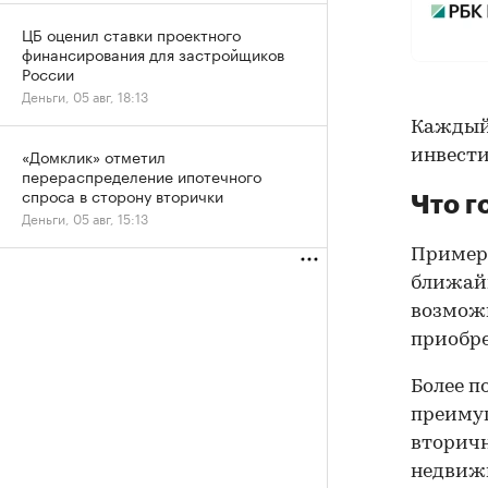
ЦБ оценил ставки проектного
финансирования для застройщиков
России
Деньги, 05 авг, 18:13
Каждый 
«Домклик» отметил
инвести
перераспределение ипотечного
спроса в сторону вторички
Что г
Деньги, 05 авг, 15:13
Пример
ближайш
возможн
приобре
Более п
преимущ
вторичн
недвижи