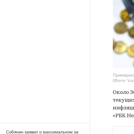
Примерно 
(Фото: Vu
Около 3
текущих
инфляци
«РБК Н
Собянин заявил о максимальном за