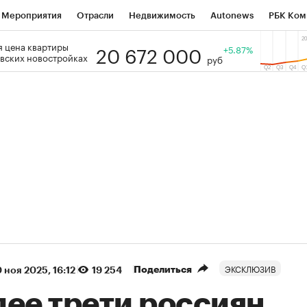
Мероприятия
Отрасли
Недвижимость
Autonews
РБК Ком
20 672 000
 цена квартиры
 РБК
РБК Образование
РБК Курсы
РБК Life
+5.87%
Тренды
Виз
вских новостройках
руб
ь
Крипто
РБК Бизнес-среда
Дискуссионный клуб
Исследо
зета
Спецпроекты СПб
Конференции СПб
Спецпроекты
кономика
Бизнес
Технологии и медиа
Финансы
Рынок на
(+87,32%)
(+30,19%)
₽5 450
АФК «Система» ₽12
Купить
з ПСБ к 29.07.27
прогноз БКС к 15.07.27
ЭКСКЛЮЗИВ
Поделиться
 ноя 2025, 16:12
19 254
лее трети россиян