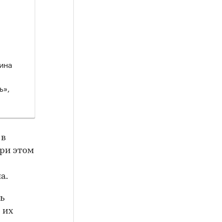
.
ина
ь»,
 в
ри этом
а.
ь
 их