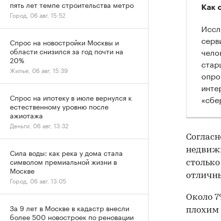
пять лет темпе строительства метро
Как 
Город, 06 авг, 15:52
Иссл
серв
Спрос на новостройки Москвы и
чело
области снизился за год почти на
20%
стар
Жилье, 06 авг, 15:39
опро
инте
Спрос на ипотеку в июле вернулся к
«сбе
естественному уровню после
ажиотажа
Деньги, 06 авг, 13:32
Согласн
недвижи
Сила воды: как река у дома стала
символом премиальной жизни в
столько
Москве
отличны
Город, 06 авг, 13:05
Около 7
За 9 лет в Москве в кадастр внесли
плохим 
более 500 новостроек по реновации