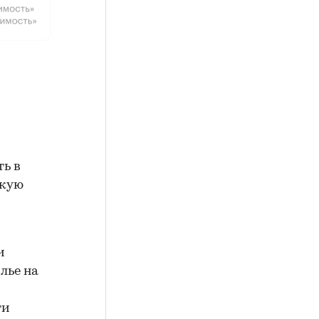
ь в
акую
и
лье на
ти