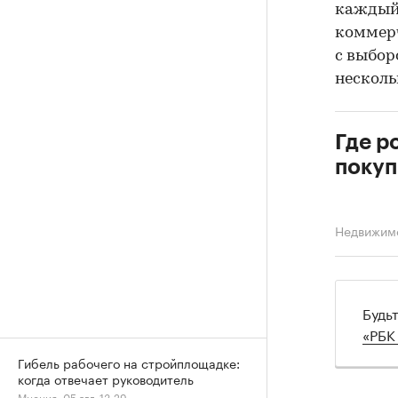
каждый 
коммерч
с выбор
несколь
Где р
покуп
Недвижим
Будь
«РБК
Гибель рабочего на стройплощадке:
когда отвечает руководитель
Мнения, 05 авг, 13:29