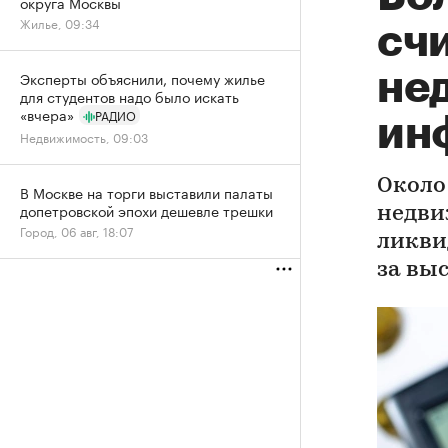
округа Москвы
Жилье, 09:34
сч
не
Эксперты объяснили, почему жилье
для студентов надо было искать
«вчера»
РАДИО
ин
Недвижимость, 09:03
Около
В Москве на торги выставили палаты
допетровской эпохи дешевле трешки
недви
Город, 06 авг, 18:07
ликви
за вы