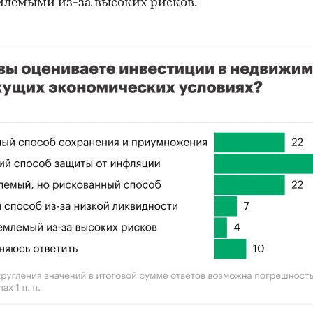
лемыми из-за высоких рисков.
00:00
/
00:00