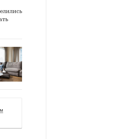
делились
ать
ом