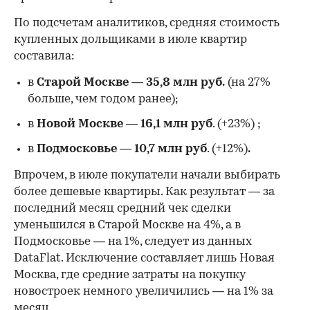
По подсчетам аналитиков, средняя стоимость
купленных дольщиками в июле квартир
составила:
в
Старой Москве
—
35,8 млн руб.
(на 27%
больше, чем годом ранее);
в
Новой Москве
—
16,1 млн руб
. (+23%)
;
в
Подмосковье
—
10,7 млн руб
. (+12%)
.
Впрочем, в июле покупатели начали выбирать
более дешевые квартиры. Как результат — за
последний месяц средний чек сделки
уменьшился в Старой Москве на 4%, а в
Подмосковье — на 1%, следует из данных
DataFlat. Исключение составляет лишь Новая
Москва, где средние затраты на покупку
новостроек немного увеличились — на 1% за
месяц.